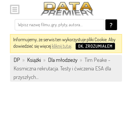
?
Informujemy, że serwis ten wykorzystuje pliki Cookie. Aby
dowiedzieć się więcej
kliknij tutaj
.
OK, ZROZUMIAŁEM
DP
»
Książki
»
Dla młodzieży
»
Tim Peake -
Kosmiczna rekrutacja. Testy i ćwiczenia ESA dla
przyszłych...