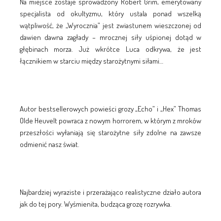
Na miejsce zostaje sprowadzony Robert Grim, emerytowany
specjalista od okultyzmu, który ustala ponad wszelką
wątpliwość, że „Wyrocznia” jest zwiastunem wieszczonej od
dawien dawna zagłady – mrocznej siły uśpionej dotąd w
głębinach morza. Już wkrótce Luca odkrywa, że jest
łącznikiem w starciu między starożytnymi siłami…
Autor bestsellerowych powieści grozy „Echo” i „Hex” Thomas
Olde Heuvelt powraca z nowym horrorem, w którym z mroków
przeszłości wyłaniają się starożytne siły zdolne na zawsze
odmienić nasz świat.
Najbardziej wyraziste i przerażająco realistyczne działo autora
jak do tej pory. Wyśmienita, budząca grozę rozrywka.