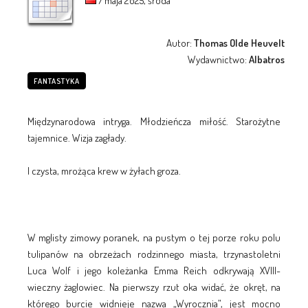
7 maja 2025, środa
Autor:
Thomas Olde Heuvelt
Wydawnictwo:
Albatros
FANTASTYKA
Międzynarodowa intryga. Młodzieńcza miłość. Starożytne
tajemnice. Wizja zagłady.
I czysta, mrożąca krew w żyłach groza.
W mglisty zimowy poranek, na pustym o tej porze roku polu
tulipanów na obrzeżach rodzinnego miasta, trzynastoletni
Luca Wolf i jego koleżanka Emma Reich odkrywają XVIII-
wieczny żaglowiec. Na pierwszy rzut oka widać, że okręt, na
którego burcie widnieje nazwa „Wyrocznia”, jest mocno