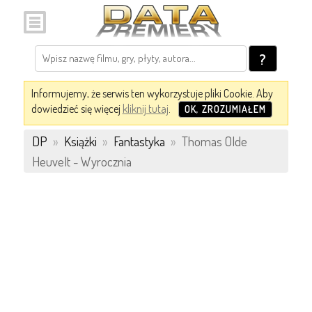
?
Informujemy, że serwis ten wykorzystuje pliki Cookie. Aby
dowiedzieć się więcej
kliknij tutaj
.
OK, ZROZUMIAŁEM
DP
»
Książki
»
Fantastyka
»
Thomas Olde
Heuvelt - Wyrocznia