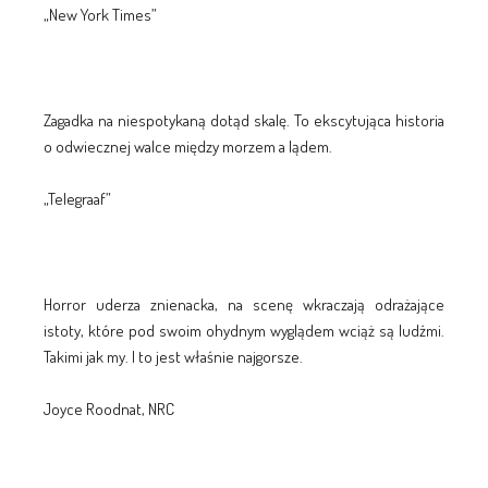
„New York Times”
Zagadka na niespotykaną dotąd skalę. To ekscytująca historia
o odwiecznej walce między morzem a lądem.
„Telegraaf”
Horror uderza znienacka, na scenę wkraczają odrażające
istoty, które pod swoim ohydnym wyglądem wciąż są ludźmi.
Takimi jak my. I to jest właśnie najgorsze.
Joyce Roodnat, NRC