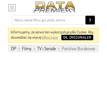
?
Informujemy, że serwis ten wykorzystuje pliki Cookie. Aby
dowiedzieć się więcej
kliknij tutaj
.
OK, ZROZUMIAŁEM
DP
»
Filmy
»
TV i Seriale
»
Państwo Burakowie