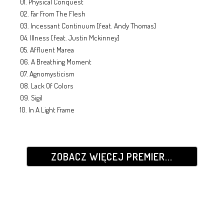
01. Physical Conquest
02. Far From The Flesh
03. Incessant Continuum [feat. Andy Thomas]
04. Illness [feat. Justin Mckinney]
05. Affluent Marea
06. A Breathing Moment
07. Agnomysticism
08. Lack Of Colors
09. Sigil
10. In A Light Frame
ZOBACZ WIĘCEJ PREMIER...