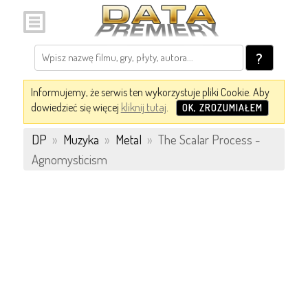
?
Informujemy, że serwis ten wykorzystuje pliki Cookie. Aby
dowiedzieć się więcej
kliknij tutaj
.
OK, ZROZUMIAŁEM
DP
»
Muzyka
»
Metal
»
The Scalar Process -
Agnomysticism