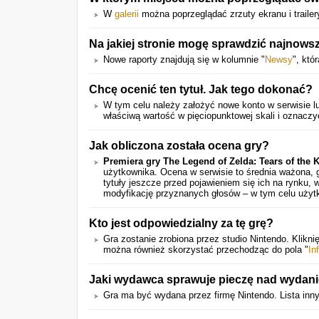
W
galerii
można poprzeglądać zrzuty ekranu i trailer
Na jakiej stronie mogę sprawdzić najnows
Nowe raporty znajdują się w kolumnie "
Newsy
", któ
Chcę ocenić ten tytuł. Jak tego dokonać?
W tym celu należy założyć nowe konto w serwisie lu
właściwą wartość w pięciopunktowej skali i oznaczyć
Jak obliczona została ocena gry?
Premiera gry
The Legend of Zelda: Tears of the
użytkownika. Ocena w serwisie to średnia ważona, 
tytuły jeszcze przed pojawieniem się ich na rynku,
modyfikację przyznanych głosów – w tym celu użytk
Kto jest odpowiedzialny za tę grę?
Gra zostanie zrobiona przez studio Nintendo. Klikni
można również skorzystać przechodząc do pola "
In
Jaki wydawca sprawuje pieczę nad wydani
Gra ma być wydana przez firmę Nintendo. Lista inn