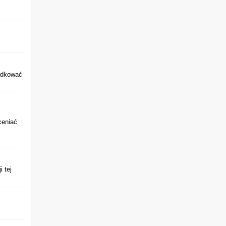
ądkować
ceniać
 tej