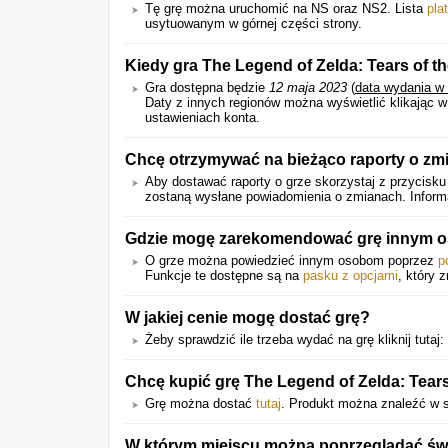
Tę grę można uruchomić na NS oraz NS2. Lista
pla
usytuowanym w górnej części strony.
Kiedy gra The Legend of Zelda: Tears of 
Gra dostępna będzie
12 maja 2023
(
data wydania w
Daty z innych regionów można wyświetlić klikając 
ustawieniach konta.
Chcę otrzymywać na bieżąco raporty o zm
Aby dostawać raporty o grze skorzystaj z przycisku
zostaną wysłane powiadomienia o zmianach. Informac
Gdzie mogę zarekomendować grę innym 
O grze można powiedzieć innym osobom poprzez
p
Funkcje te dostępne są na
pasku z opcjami
, który 
W jakiej cenie mogę dostać grę?
Żeby sprawdzić ile trzeba wydać na grę kliknij tutaj:
Chcę kupić grę The Legend of Zelda: Tear
Grę można dostać
tutaj
. Produkt można znaleźć w s
W którym miejscu można poprzeglądać świe