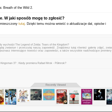
: Breath of the Wild 2.
e. W jaki sposób mogę to zgłosić?
 umieszczony
tutaj
. Dzięki temu można wnieść o aktualizacje dat, opisów i
dy wychodzi The Legend of Zelda: Tears of the Kingdom?
ądaj
zwiastun
i przeczytaj naszą zapowiedź. Znajdziesz tutaj również galerię zdjęć, zwia
mu poznasz interesujące nowości oraz zapowiedzi, a także wszystkie nadchodzące premier
 Kingsman 3?
|
Kiedy premiera Rafael Mrok - Półmrok?
Recently Viewed