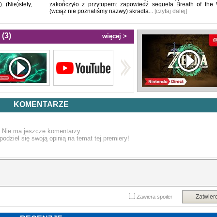
 (Nie)stety,
zakończyło z przytupem: zapowiedź sequela Breath of the 
(wciąż nie poznaliśmy nazwy) skradła...
[czytaj dalej]
(3)
więcej >
KOMENTARZE
Nie ma jeszcze komentarzy
podziel się swoją opinią na temat tej premiery!
Zatwier
Zawiera spoiler