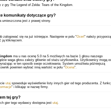
y z gry The Legend of Zelda: Tears of the Kingdom.
ze komunikaty dotyczące gry?
ra umieszczona jest z prawej strony.
b zalogować się na już istniejące. Następnie w polu "
Oceń
" należy przyporz
 ją kliknięciem.
 Kingdom
ma u nas ocenę
5.0
na
5
możliwych na bazie
1
głosu naszego
gdzie waga głosu zależy głównie od stażu użytkownika. Użytkownicy mogą o
 wyrażając w ten sposób swoje oczekiwania. System umożliwia późniejszą
ownik powinien wybrać inną wartość w polu "
Ocena
".
ęcie
utaj
spowoduje wyświetlenie listy innych gier od tego producenta. Z funkcji
formacje
" i klikając w nazwę firmy.
em tej gry?
ych gier tego wydawcy dostępna jest
utaj
.