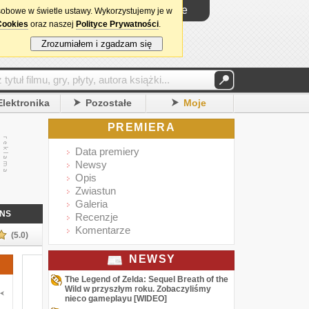
Logowanie
sobowe w świetle ustawy. Wykorzystujemy je w
Cookies
oraz naszej
Polityce Prywatności
.
Zrozumiałem i zgadzam się
Elektronika
Pozostałe
Moje
PREMIERA
Data premiery
Newsy
Opis
Zwiastun
Galeria
NS
Recenzje
Komentarze
(5.0)
NEWSY
The Legend of Zelda: Sequel Breath of the
Wild w przyszłym roku. Zobaczyliśmy
nieco gameplayu [WIDEO]