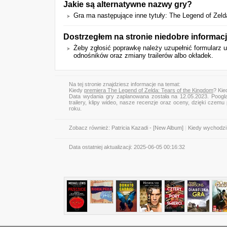
Jakie są alternatywne nazwy gry?
Gra ma następujące inne tytuły: The Legend of Zelda
Dostrzegłem na stronie niedobre informacj
Żeby zgłosić poprawkę należy uzupełnić formularz
odnośników oraz zmiany trailerów albo okładek.
Na tej stronie znajdziesz informacje na temat:
Kiedy
premiera The Legend of Zelda: Tears of the Kingdom
? Kie
Data wydania gry zaplanowana została na 12.05.2023. Poogl
trailery, klipy wideo, nasze recenzje oraz oceny, dzięki cze
roku.
Zobacz również:
Patricia Kazadi - [New Album]
|
Kiedy wychodzi
Data ostatniej aktualizacji:
2025-06-05 00:16:32