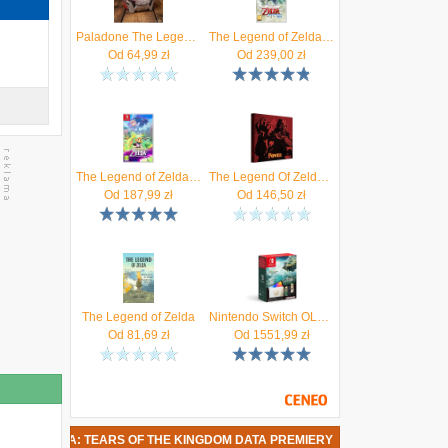
Paladone The Legend of Zelda Bokoblin Chest Light with Sound PP8054NN
The Legend of Zelda Skyward Sword HD (Gra NS)
Od
64,99
zł
Od
239,00
zł
The Legend of Zelda Echoes of Wisdom (Gra NS)
The Legend Of Zelda - obraz na płótnie 40x40cm
Od
187,99
zł
Od
146,50
zł
The Legend of Zelda
Nintendo Switch OLED Model The Legend of Zelda: Tears of the Kingdom Edition
Od
81,69
zł
Od
1551,99
zł
ND OF ZELDA: TEARS OF THE KINGDOM DATA PREMIERY