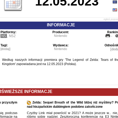
12.05.2023
zgłoś popr
INFORMACJE
Platformy:
Producent:
Rankin
NS
,
NS2
Nintendo
-
Tagi:
Wydawca:
Odnośnik
[dodaj]
Nintendo
[doda
Według naszych informacji premiera gry 'The Legend of Zelda: Tears of th
Kingdom' zapowiadana jest na 12.05.2023 (Polska).
JŚWIEŻSZE INFORMACJE
w przyszłym
Zelda: Sequel Breath of the Wild bliżej niż myślimy? P
nad hiszpańskim dubbingiem podobno zakończone
się, podczas
Czyżby Link miał powrócić w 2021? A może jeszcze w... nie,
nformacje na
róbmy sobie nadziei. Zeszłoroczną konferencję na E3 Nint