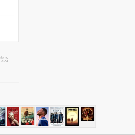
stuny,
y 2023