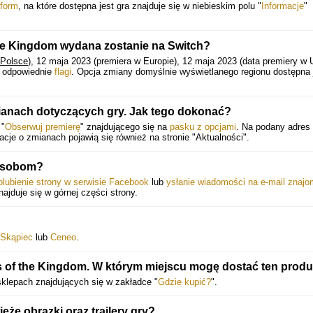
tform
, na które dostępna jest gra znajduje się w niebieskim polu "
Informacje
"
the Kingdom wydana zostanie na Switch?
 Polsce
), 12 maja 2023 (premiera w Europie), 12 maja 2023 (data premiery w 
w odpowiednie
flagi
. Opcja zmiany domyślnie wyświetlanego regionu dostępna 
ianach dotyczących gry. Jak tego dokonać?
 "
Obserwuj premierę
" znajdującego się na
pasku z opcjami
. Na podany adres 
je o zmianach pojawią się również na stronie "Aktualności".
osobom?
olubienie strony w serwisie Facebook
lub
ysłanie wiadomości na e-mail znaj
znajduje się w górnej części strony.
Skąpiec
lub
Ceneo
.
s of the Kingdom. W którym miejscu mogę dostać ten produ
klepach znajdujących się w zakładce "
Gdzie kupić?
".
że obrazki oraz trailery gry?