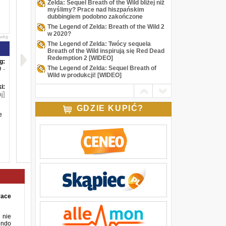
Zelda: Sequel Breath of the Wild bliżej niż
myślimy? Prace nad hiszpańskim
dubbingiem podobno zakończone
The Legend of Zelda: Breath of the Wild 2
w 2020?
awkę
The Legend of Zelda: Twócy sequela
Breath of the Wild inspirują się Red Dead
Redemption 2 [WIDEO]
g:
The Legend of Zelda: Sequel Breath of
-
Wild w produkcji! [WIDEO]
i:
j]
GDZIE KUPIĆ?
e
race
 nie
endo