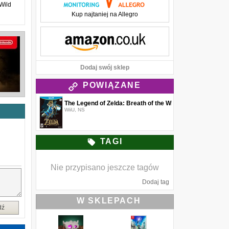
Wild
Kup najtaniej na Allegro
Dodaj swój sklep
POWIĄZANE
The Legend of Zelda: Breath of the Wild
(2017)
WiiU, NS
TAGI
Nie przypisano jeszcze tagów
Dodaj tag
W SKLEPACH
dź