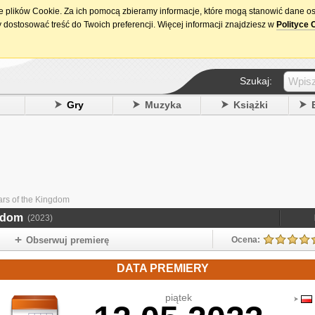
ie plików Cookie. Za ich pomocą zbieramy informacje, które mogą stanowić dane o
15. urodziny DataPremiery.pl
 dostosować treść do Twoich preferencji. Więcej informacji znajdziesz w
Polityce 
Szukaj:
y
Gry
Muzyka
Książki
ars of the Kingdom
ngdom
(2023)
Obserwuj premierę
Ocena:
DATA PREMIERY
piątek