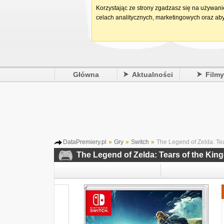
Korzystając ze strony zgadzasz się na używan
celach analitycznych, marketingowych oraz aby
Główna
Aktualności
Film
DataPremiery.pl
»
Gry
»
Switch
»
The Legend of Zelda: Te
The Legend of Zelda: Tears of the Ki