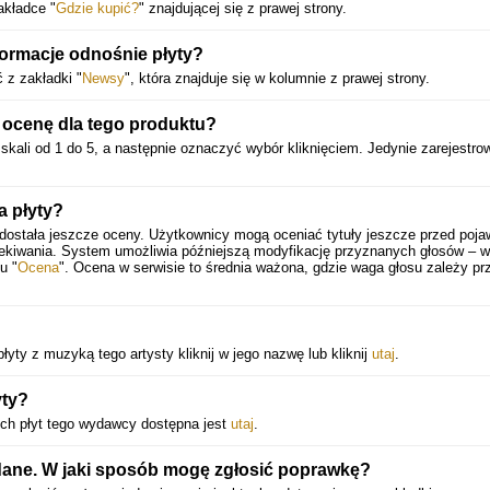
akładce "
Gdzie kupić?
" znajdującej się z prawej strony.
ormacje odnośnie płyty?
 z zakładki "
Newsy
", która znajduje się w kolumnie z prawej strony.
ocenę dla tego produktu?
skali od 1 do 5, a następnie oznaczyć wybór kliknięciem. Jedynie zarejestro
a płyty?
dostała jeszcze oceny. Użytkownicy mogą oceniać tytuły jeszcze przed poja
zekiwania. System umożliwia późniejszą modyfikację przyznanych głosów – 
u "
Ocena
". Ocena w serwisie to średnia ważona, gdzie waga głosu zależy pr
łyty z muzyką tego artysty kliknij w jego nazwę lub kliknij
utaj
.
yty?
ych płyt tego wydawcy dostępna jest
utaj
.
dane. W jaki sposób mogę zgłosić poprawkę?