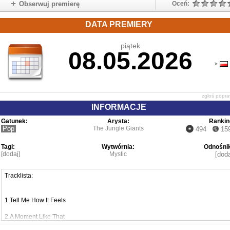
Obserwuj premierę
Oceń:
DATA PREMIERY
piątek
08.05.2026
zgłoś popr
INFORMACJE
Gatunek:
Arysta:
Rankin
Pop
The Jungle Giants
494
15
Tagi:
Wytwórnia:
Odnośnik
[dodaj]
Mystic
[doda
Tracklista:
1.Tell Me How It Feels
2.A Moment Like That