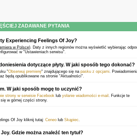
ĘŚCIEJ ZADAWANE PYTANIA
ty Experiencing Feelings Of Joy?
remiera w Polsce
).
Daty z innych regionów można wyświetlić wybierając odpo
figurować w "Ustawieniach serwisu".
oniesienia dotyczące płyty. W jaki sposób tego dokonać?
sku "
Obserwuj premierę
" znajdującego się na
pasku z opcjami
. Powiadomieni
z będą opublikowane na stronie "Aktualności".
. W jaki sposób mogę to uczynić?
nie strony w serwisie Facebook
lub
ysłanie wiadomości e-mail
. Funkcje te
 się w górnej części strony.
ings Of Joy kliknij tutaj:
Ceneo
lub
Skąpiec
.
 Joy. Gdzie można znaleźć ten tytuł?