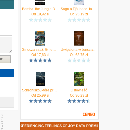
Bomba, the Jungle Boy at the Giant Cataract.
Saga o Fjällbace. tom 12. Płaczka (e-book)
Od
19,92
zł
Od
25,19
zł
Smocza straż. Gniew Króla Smoków. Tom 2 (EPUB)
Uwięziona w bursztynie
Od
17,63
zł
Od
63,75
zł
dź
Schronisko, które przestało istnieć (EPUB)
Listowieść
Od
25,99
zł
Od
30,23
zł
NTS - EXPERIENCING FEELINGS OF JOY DATA PREMIERY