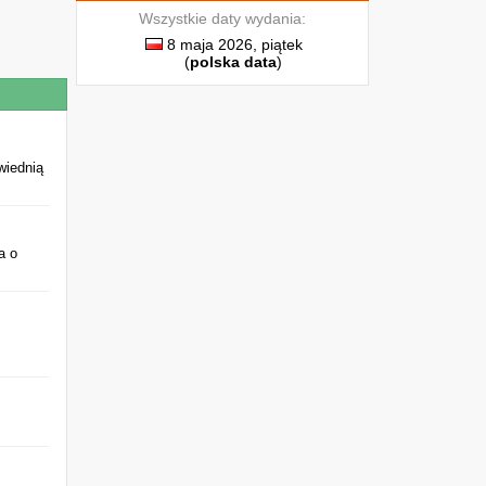
Wszystkie daty wydania:
8 maja 2026, piątek
(
polska data
)
wiednią
a o