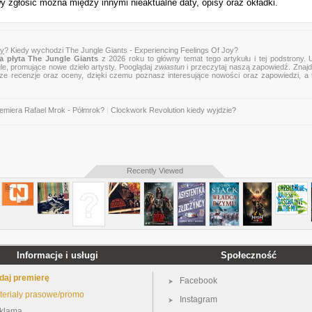
y zgłosić można między innymi nieaktualne daty, opisy oraz okładki.
oy
? Kiedy wychodzi The Jungle Giants - Experiencing Feelings Of Joy?
 płyta The Jungle Giants
z 2026 roku to główny temat tego artykułu i tej podstrony. 
gle, promujące nowe dzieło artysty. Pooglądaj
zwiastun
i przeczytaj naszą zapowiedź. Znajd
, nasze recenzje oraz oceny, dzięki czemu poznasz interesujące nowości oraz zapowiedzi, a
remiera Rafael Mrok - Półmrok?
|
Clockwork Revolution kiedy wyjdzie?
Recently Viewed
Informacje i usługi
Społeczność
daj premierę
Facebook
teriały prasowe/promo
Instagram
klama