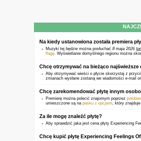
NAJCZ
Na kiedy ustanowiona została premiera pły
Muzyki tej będzie można posłuchać
8 maja 2026
(
p
flagę
. Wyświetlanie domyślnego regionu można skon
Chcę otrzymywać na bieżąco najświeższe d
Aby otrzymywać wieści o płycie skorzystaj z przyci
zmianach wysłane zostaną we wiadomości e-mail ora
Chcę zarekomendować płytę innym osobom
Premierę można polecić znajomym poprzez
polubie
umieszczone są na
pasku z opcjami
, który znajduje
Za ile mogę znaleźć płytę?
Aby sprawdzić jaka jest cena płyty Experiencing Feel
Chcę kupić płytę Experiencing Feelings Of