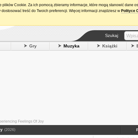
ie plików Cookie. Za ich pomocą zbieramy informacje, które mogą stanowić dane o
15. urodziny DataPremiery.pl
 dostosować treść do Twoich preferencji. Więcej informacji znajdziesz w
Polityce 
Szukaj:
y
Gry
Muzyka
Książki
periencing Feelings Of Joy
oy
(2026)