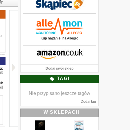
Kup najtaniej na Allegro
awkę
g:
Dodaj swój sklep
96
TAGI
i:
j]
Nie przypisano jeszcze tagów
Dodaj tag
W SKLEPACH