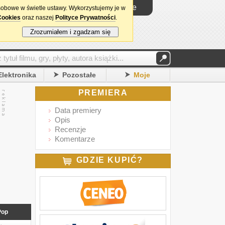
Logowanie
sobowe w świetle ustawy. Wykorzystujemy je w
Cookies
oraz naszej
Polityce Prywatności
.
Zrozumiałem i zgadzam się
Elektronika
Pozostałe
Moje
PREMIERA
Data premiery
Opis
Recenzje
Komentarze
GDZIE KUPIĆ?
Pop