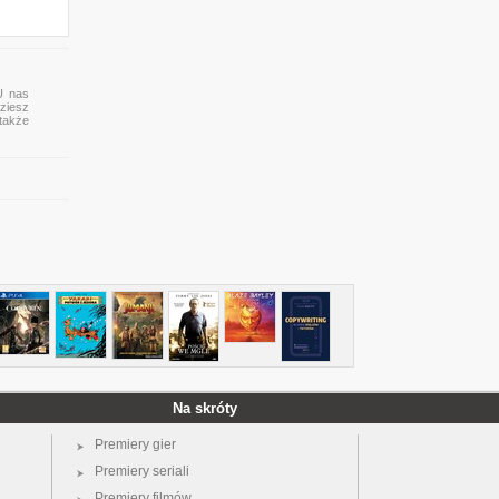
U nas
ziesz
 także
Na skróty
Premiery gier
Premiery seriali
Premiery filmów