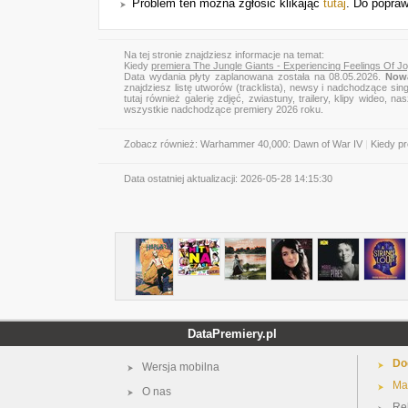
Problem ten można zgłosić klikając
tutaj
. Do popraw
Na tej stronie znajdziesz informacje na temat:
Kiedy
premiera The Jungle Giants - Experiencing Feelings Of J
Data wydania płyty zaplanowana została na 08.05.2026.
Nowa
znajdziesz listę utworów (tracklista), newsy i nadchodzące sin
tutaj również galerię zdjęć, zwiastuny, trailery, klipy wideo
wszystkie nadchodzące premiery 2026 roku.
Zobacz również:
Warhammer 40,000: Dawn of War IV
|
Kiedy p
Data ostatniej aktualizacji:
2026-05-28 14:15:30
DataPremiery.pl
Do
Wersja mobilna
Ma
O nas
Re