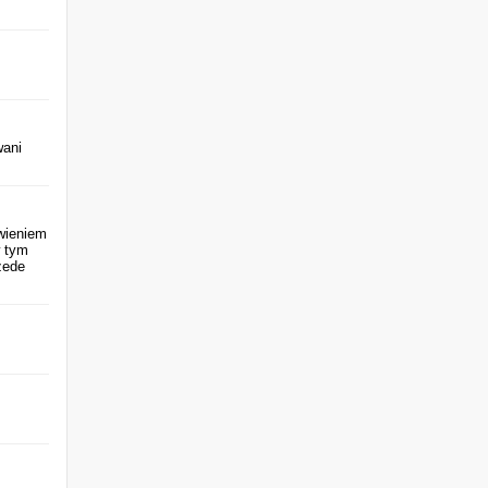
wani
wieniem
w tym
zede