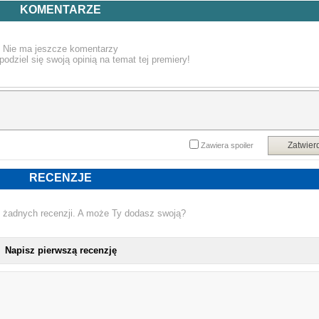
3.Where Can I Put All My Love
KOMENTARZE
4.All The Time In The World
Nie ma jeszcze komentarzy
5.How Can I Replace You
podziel się swoją opinią na temat tej premiery!
6.In A Nice Way
7.Are You Seeing Anyone?
8.Lovesick
9.Is It Love?
Zatwier
Zawiera spoiler
10.World's Getting Smaller
RECENZJE
 żadnych recenzji. A może Ty dodasz swoją?
Napisz pierwszą recenzję
NOWA PŁYTA THE JUNGLE GIA