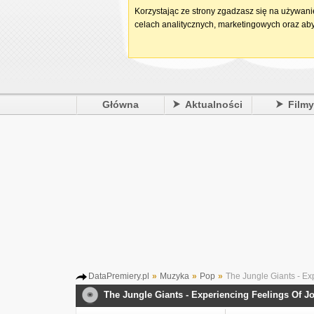
Korzystając ze strony zgadzasz się na używan
celach analitycznych, marketingowych oraz aby
Główna
Aktualności
Film
DataPremiery.pl
»
Muzyka
»
Pop
»
The Jungle Giants - Ex
The Jungle Giants - Experiencing Feelings Of J