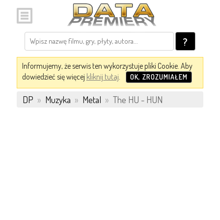
?
Informujemy, że serwis ten wykorzystuje pliki Cookie. Aby
dowiedzieć się więcej
kliknij tutaj
.
OK, ZROZUMIAŁEM
DP
»
Muzyka
»
Metal
»
The HU - HUN