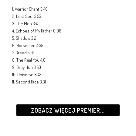
1. Warrior Chant 3:46
2. Lost Soul 3:53
3. The Men 3:41
4. Echoes of My Father 6:08
5. Shadow 3:21
6. Horsemen 4:35
7. Greed 5:01
8. The Real You 4:01
9. Grey Hun 3:50
10. Universe 8:43
11. Second Face 3:31
ZOBACZ WIĘCEJ PREMIER...