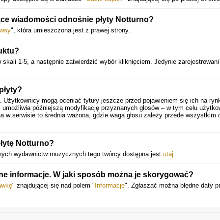
ce wiadomości odnośnie płyty Notturno?
wsy
", która umieszczona jest z prawej strony.
uktu?
 skali 1-5, a następnie zatwierdzić wybór kliknięciem. Jedynie zarejestrowani
płyty?
. Użytkownicy mogą oceniać tytuły jeszcze przed pojawieniem się ich na ryn
 umożliwia późniejszą modyfikację przyznanych głosów – w tym celu użytko
a w serwisie to średnia ważona, gdzie waga głosu zależy przede wszystkim 
łytę Notturno?
 innych wydawnictw muzycznych tego twórcy dostępna jest
utaj
.
ne informacje. W jaki sposób można je skorygować?
awkę
" znajdującej się nad polem "
Informacje
". Zgłaszać można błędne daty p