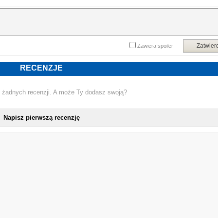
Zatwier
Zawiera spoiler
RECENZJE
 żadnych recenzji. A może Ty dodasz swoją?
Napisz pierwszą recenzję
NOW