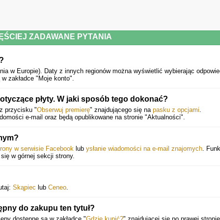
ĘŚCIEJ ZADAWANE PYTANIA
?
nia w Europie).
Daty z innych regionów można wyświetlić wybierając odpowie
 w zakładce "Moje konto".
otyczące płyty. W jaki sposób tego dokonać?
z przycisku "
Obserwuj premierę
" znajdującego się na
pasku z opcjami
.
mości e-mail oraz będą opublikowane na stronie "Aktualności".
omym?
trony w serwisie Facebook
lub
ysłanie wiadomości na e-mail znajomych
. Funk
 się w górnej sekcji strony.
utaj:
Skąpiec
lub
Ceneo
.
tępny do zakupu ten tytuł?
lepy dostępne są w zakładce "
Gdzie kupić?
" znajdującej się po prawej stronie