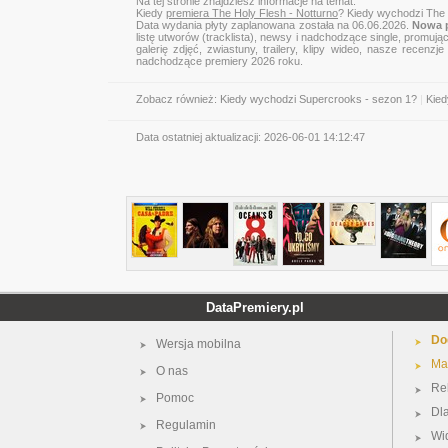
Na tej stronie znajdziesz informacje na temat:
Kiedy
premiera The Holy Flesh - Notturno
? Kiedy wychodzi The 
Data wydania płyty zaplanowana została na 06.06.2026.
Nowa p
listę utworów (tracklista), newsy i nadchodzące single, promują
galerię zdjęć, zwiastuny, trailery, klipy wideo, nasze recen
nadchodzące premiery 2026 roku.
Zobacz również:
Kiedy wychodzi Supercrooks - sezon 1?
|
Kied
Data ostatniej aktualizacji:
2026-06-01 14:12:47
DataPremiery.pl
Do
Wersja mobilna
Ma
O nas
Re
Pomoc
Dl
Regulamin
Wi