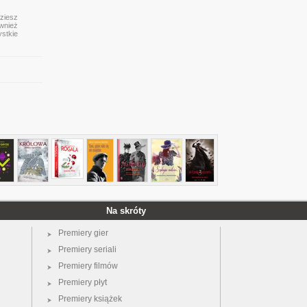
dziesz
ównież
ystkie
Na skróty
Premiery gier
Premiery seriali
Premiery filmów
Premiery płyt
Premiery książek