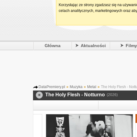
Korzystając ze strony zgadzasz się na używan
celach analitycznych, marketingowych oraz aby
Główna
Aktualności
Film
DataPremiery.pl
»
Muzyka
»
Metal
»
The Holy Flesh - Nott
The Holy Flesh - Notturno
(2026)