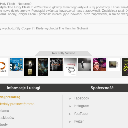
Holy Flesh - Notturno?
łyta The Holy Flesh
z 2026 roku to główny temat tego artykułu i tej podstrony. U nas znaj
ce nowe dzieło artysty. Pooglądaj
zwiastun
i przeczytaj naszą zapowiedź. Znajdziesz tutaj r
zje oraz oceny, dzięki czemu poznasz interesujące nowości oraz zapowiedzi, a także wsz
y wychodzi Sly Cooper?
|
Kiedy wychodzi The Hunt for Gollum?
Recently Viewed
Informacje i usługi
Społeczność
daj premierę
Facebook
teriały prasowe/promo
Instagram
klama
YouTube
a sklepów
Twitter
dgety