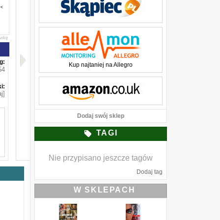
awkę
g:
Kup najtaniej na Allegro
54
i:
j]
Dodaj swój sklep
TAGI
Nie przypisano jeszcze tagów
Dodaj tag
W SKLEPACH