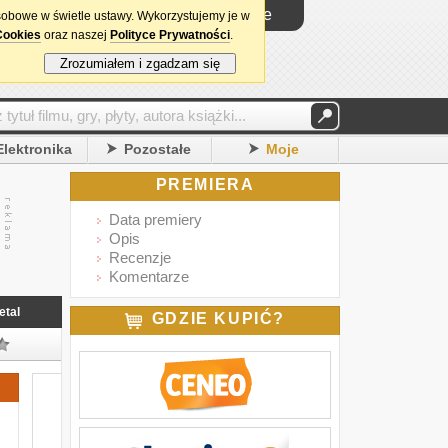
Logowanie
sobowe w świetle ustawy. Wykorzystujemy je w
Cookies
oraz naszej
Polityce Prywatności
.
Zrozumiałem i zgadzam się
Elektronika
Pozostałe
Moje
PREMIERA
Data premiery
Opis
Recenzje
Komentarze
etal
GDZIE KUPIĆ?