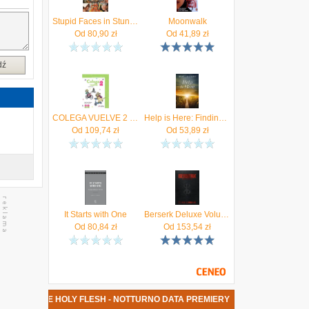
Stupid Faces in Stunning Paintings
Moonwalk
Od
80,90
zł
Od
41,89
zł
dź
COLEGA VUELVE 2 PACK ALUMNO + EJERCICIOS + LAMINAS
Help is Here: Finding Fresh Strength and Purpose in the Power of the Holy Spirit - Max Lucado
Od
109,74
zł
Od
53,89
zł
It Starts with One
Berserk Deluxe Volume 1
Od
80,84
zł
Od
153,54
zł
A PŁYTA THE HOLY FLESH - NOTTURNO DATA PREMIERY