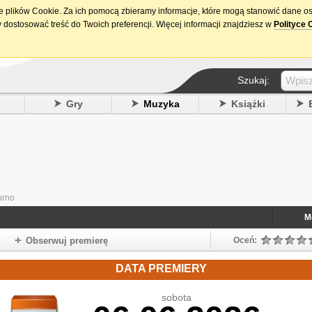
ie plików Cookie. Za ich pomocą zbieramy informacje, które mogą stanowić dane o
15. urodziny DataPremiery.pl
 dostosować treść do Twoich preferencji. Więcej informacji znajdziesz w
Polityce 
Szukaj:
y
Gry
Muzyka
Książki
urno
M
Obserwuj premierę
Oceń:
DATA PREMIERY
sobota