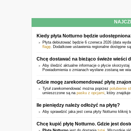
NAJCZ
Kiedy płyta Notturno będzie udostępniona
Płyta debiutować będzie 6 czerwca 2026 (data wyda
flagę
. Dodatkowe ustawienia regionalne dostępne są
Chcę dostawać na bieżąco świeże wieści d
Aby śledzić aktualne informacje o płycie skorzystaj 
Powiadomienia o zmianach wysłane zostaną we wiado
Gdzie mogę zarekomendować płytę znaj
Tytuł zarekomendować można poprzez
polubienie s
umieszczone są na
pasku z opcjami
, który znajduje
Ile pieniędzy należy odłożyć na płytę?
Aby sprawdzić jaka jest cena płyty Notturno kliknij t
Chcę kupić płytę Notturno. Gdzie jest dos
Płyta Notturno
jest do dostania
tutaj
. Wszystkie sk