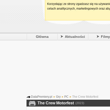
Korzystając ze strony zgadzasz się na używan
celach analitycznych, marketingowych oraz aby
Główna
Aktualności
Film
DataPremiery.pl
»
Gry
»
PC
»
The Crew Motorfest
The Crew Motorfest
(2023)