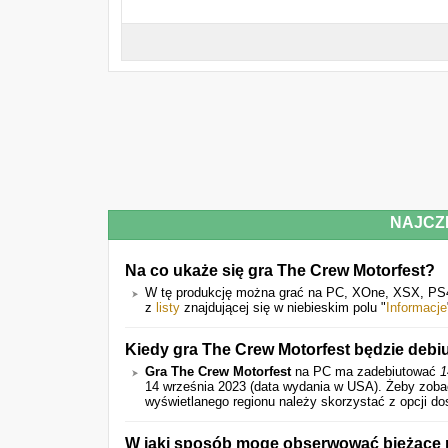
NAJCZ
Na co ukaże się gra The Crew Motorfest?
W tę produkcję można grać na PC, XOne, XSX, PS4 
z
listy
znajdującej się w niebieskim polu "
Informacje
Kiedy gra The Crew Motorfest będzie debi
Gra The Crew Motorfest
na PC ma zadebiutować
1
14 września 2023 (data wydania w USA).
Żeby zoba
wyświetlanego regionu należy skorzystać z opcji do
W jaki sposób mogę obserwować bieżące r