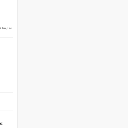
e są na
ać