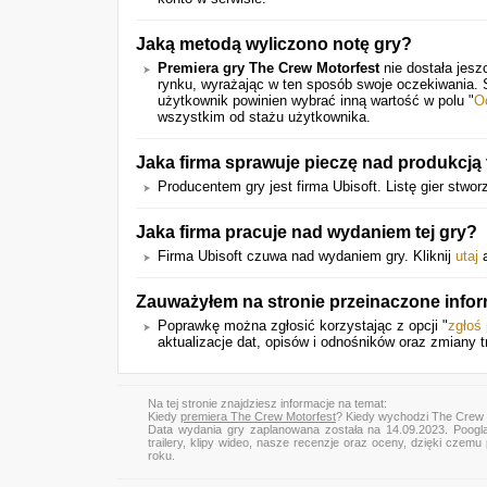
Jaką metodą wyliczono notę gry?
Premiera gry The Crew Motorfest
nie dostała jesz
rynku, wyrażając w ten sposób swoje oczekiwania.
użytkownik powinien wybrać inną wartość w polu "
O
wszystkim od stażu użytkownika.
Jaka firma sprawuje pieczę nad produkcją 
Producentem gry jest firma Ubisoft. Listę gier stw
Jaka firma pracuje nad wydaniem tej gry?
Firma Ubisoft czuwa nad wydaniem gry. Kliknij
utaj
a
Zauważyłem na stronie przeinaczone infor
Poprawkę można zgłosić korzystając z opcji "
zgłoś
aktualizacje dat, opisów i odnośników oraz zmiany t
Na tej stronie znajdziesz informacje na temat:
Kiedy
premiera The Crew Motorfest
? Kiedy wychodzi The Crew 
Data wydania gry zaplanowana została na 14.09.2023. Poogl
trailery, klipy wideo, nasze recenzje oraz oceny, dzięki cze
roku.