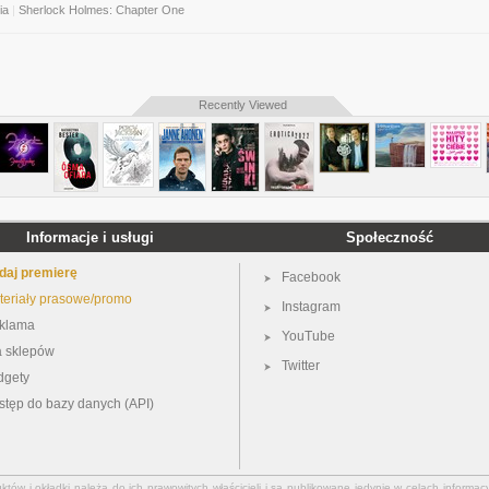
ia
|
Sherlock Holmes: Chapter One
Recently Viewed
Informacje i usługi
Społeczność
daj premierę
Facebook
teriały prasowe/promo
Instagram
klama
YouTube
a sklepów
Twitter
dgety
stęp do bazy danych (API)
ów i okładki należą do ich prawowitych właścicieli i są publikowane jedynie w celach informacy