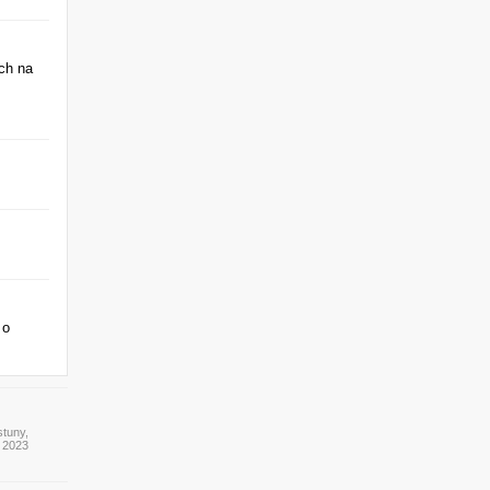
ch na
 o
stuny,
y 2023