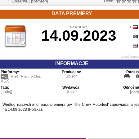
Obserwuj premierę
Oceń:
DATA PREMIERY
czwartek
14.09.2023
zgłoś popr
INFORMACJE
Platformy:
Producent:
Rankin
PC
,
PS4
,
PS5
,
XOne
,
Ubisoft
-
XSX
Tagi:
Wydawca:
Odnośnik
[dodaj]
Ubisoft
[doda
Według naszych informacji premiera gry 'The Crew Motorfest' zapowiadana jes
na 14.09.2023 (Polska).