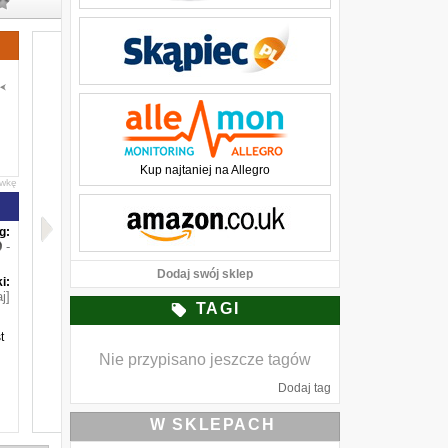
Kup najtaniej na Allegro
awkę
g:
-
Dodaj swój sklep
i:
j]
TAGI
t
Nie przypisano jeszcze tagów
Dodaj tag
W SKLEPACH