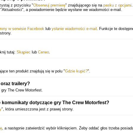
ystaj z przycisku "
Obserwuj premierę
" znajdującego się na
pasku z opcjami
.
"Aktualności", a powiadomienie będzie wysłane we wiadomości e-mail.
trony w serwisie Facebook
lub
ysłanie wiadomości e-mail
. Funkcje te dostępn
strony.
nij tutaj:
Skąpiec
lub
Ceneo
.
jące ten produkt znajdują się w polu "
Gdzie kupić?
".
raz trailery?
gry The Crew Motorfest.
 komunikaty dotyczące gry The Crew Motorfest?
y
", która umieszczona jest z prawej strony.
ę
, a następnie zatwierdzić wybór kliknięciem. Żeby oddać głos trzeba posiad