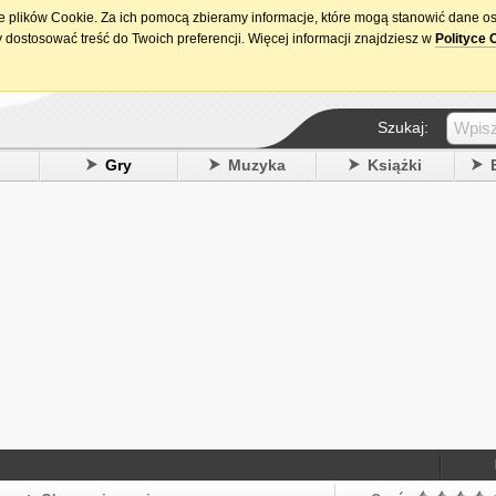
ie plików Cookie. Za ich pomocą zbieramy informacje, które mogą stanowić dane o
15. urodziny DataPremiery.pl
 dostosować treść do Twoich preferencji. Więcej informacji znajdziesz w
Polityce 
Szukaj:
y
Gry
Muzyka
Książki