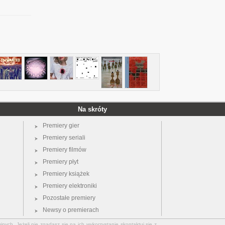
Na skróty
Premiery gier
Premiery seriali
Premiery filmów
Premiery płyt
Premiery książek
Premiery elektroniki
Pozostałe premiery
Newsy o premierach
jnych. Jeżeli nie zgadasz się na ich wykorzystanie skontaktuj się z