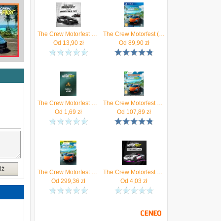
The Crew Motorfest Liberty Walk Pack (PS5 Key)
The Crew Motorfest (Gra PS4)
Od
13,90
zł
Od
89,90
zł
The Crew Motorfest Starter Pack 45000 Crew Credits (Xbox)
The Crew Motorfest Edycja Specjalna (Gra Xbox One)
Od
1,69
zł
Od
107,89
zł
dź
The Crew Motorfest Cross-Gen Bundle (Xbox Series Key)
The Crew Motorfest Fitted Jungle Pack (PS5 Key)
Od
299,36
zł
Od
4,03
zł