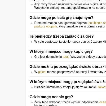
Aby otrzymywać najnowsze doniesienia o grze skorz
Wszystkie zmiany zostaną opublikowane na stronie 
Gdzie mogę polecić grę znajomym?
Premierę można zasugerować poprzez
polubienie s
pasku z opcjami
, który znajduje się w górnej części 
Ile pieniędzy trzeba zapłacić za grę?
W celu dowiedzenia się ile trzeba zapłacić za grę klik
W którym miejscu mogę kupić grę?
Gra jest do kupienia
tutaj
. Wszystkie sklepy sprzeda
Gdzie można poprzeglądać świeże obrazki o
W
galerii
można posprawdzać screeny i zwiastuny z 
W którym miejscu mogę przeglądać świeże
Bieżące komunikaty znajdują się w kolumnie "
News
Gdzie mogę ocenić grę?
Żeby tego dokonać trzeba wybrać odpowiednią
ocen
konto w serwisie.