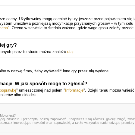
cze oceny. Użytkownicy mogą oceniać tytuły jeszcze przed pojawieniem się i
 System umożliwia późniejszą modyfikację przyznanych głosów – w tym celu
cena
". Ocena w serwisie to średnia ważona, gdzie waga głosu zależy przede
tej gry?
orzonych przez to studio można znaleźć
utaj
.
lbo w nazwę firmy, żeby wyświetlić inne gry przez nią wydane.
macje. W jaki sposób mogę to zgłosić?
 poprawkę
" umieszczonej nad polem "
Informacje
". Dzięki temu można wnieść
railerów albo okładek.
Motorfest?
ądaj
zwiastun
i przeczytaj naszą zapowiedź. Znajdziesz tutaj również galerię zdjęć, zwia
mu poznasz interesujące nowości oraz zapowiedzi, a także wszystkie nadchodzące premier