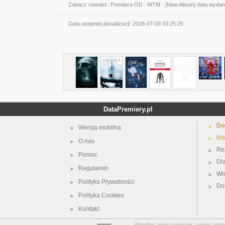
Zobacz również:
Premiera OD
|
WTM - [New Album] data wydan
Data ostatniej aktualizacji:
2026-07-09 03:25:26
DataPremiery.pl
Do
Wersja mobilna
Ma
O nas
Re
Pomoc
Dl
Regulamin
Wi
Polityka Prywatności
Do
Polityka Cookies
Kontakt
Wszelkie znaki towarowe, nazwy produkt