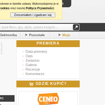
Logowanie
sobowe w świetle ustawy. Wykorzystujemy je w
Cookies
oraz naszej
Polityce Prywatności
.
Zrozumiałem i zgadzam się
Elektronika
Pozostałe
Moje
PREMIERA
Data premiery
Opis
Zwiastun
Galeria
Recenzje
Komentarze
GDZIE KUPIĆ?
PC