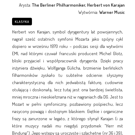
Arysta:
The Berliner Philharmoniker, Herbert von Karajan
Wytwórnia:
Warner Music
KLASYKA
Herbert von Karajan, symbol dyrygentury lat powojennych,
nagrał sześć ostatnich symfonii Mozarta jako spójny cykl
dopiero w wrześniu 1970 roku – podczas sesji dla wytwórni
EMI, nad którymi czuwał francuski producent Michel Glotz,
bliski przyjaciel i współpracownik dyrygenta. Dzięki pracy
inżyniera dźwięku, Wolfganga Gülicha, brzmienie berlińskich
filharmoników zyskało tu subtelne odcienie: słyszymy
charakterystyczną dla nich jedwabistą fakturę, cudownie
otulającą i doskonałą, lecz tutaj jest ona bardziej świetlista,
mniej mroczna i nieokiełznana niż w nagraniach dla DG. Jest to
Mozart w pełni symfoniczny, pozbawiony pośpiechu, lecz
nasycony powagą i dostojnym blaskiem. Giętkie i organiczne
frazy są zanurzone w legato, z którego słynął Karajan (i za
które muzycy nadali mu niegdyś przydomek "Herr mit
Bindung"). Jego wstępy są uroczyste i szlachetne (nr 36 i 39),