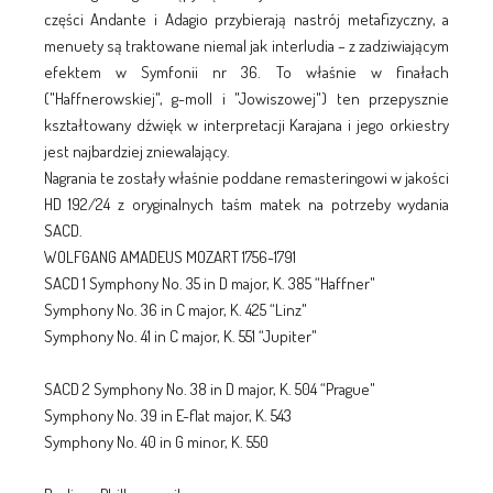
części Andante i Adagio przybierają nastrój metafizyczny, a
menuety są traktowane niemal jak interludia – z zadziwiającym
efektem w Symfonii nr 36. To właśnie w finałach
("Haffnerowskiej", g-moll i "Jowiszowej") ten przepysznie
kształtowany dźwięk w interpretacji Karajana i jego orkiestry
jest najbardziej zniewalający.
Nagrania te zostały właśnie poddane remasteringowi w jakości
HD 192/24 z oryginalnych taśm matek na potrzeby wydania
SACD.
WOLFGANG AMADEUS MOZART 1756-1791
SACD 1 Symphony No. 35 in D major, K. 385 “Haffner"
Symphony No. 36 in C major, K. 425 “Linz"
Symphony No. 41 in C major, K. 551 “Jupiter"
SACD 2 Symphony No. 38 in D major, K. 504 “Prague"
Symphony No. 39 in E-flat major, K. 543
Symphony No. 40 in G minor, K. 550