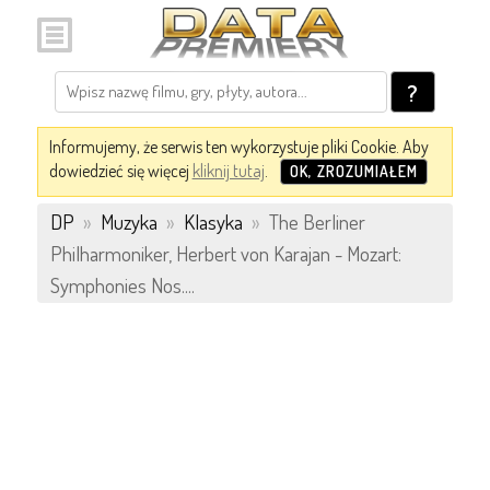
?
Informujemy, że serwis ten wykorzystuje pliki Cookie. Aby
dowiedzieć się więcej
kliknij tutaj
.
OK, ZROZUMIAŁEM
DP
»
Muzyka
»
Klasyka
»
The Berliner
Philharmoniker, Herbert von Karajan - Mozart:
Symphonies Nos....