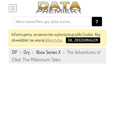
?
Informujemy, że serwis ten wykorzystuje pliki Cookie. Aby
dowiedzieć się więcej
kliknij tutaj
.
OK, ZROZUMIAŁEM
DP
»
Gry
»
Xbox Series X
»
The Adventures of
Elliot: The Millennium Tales