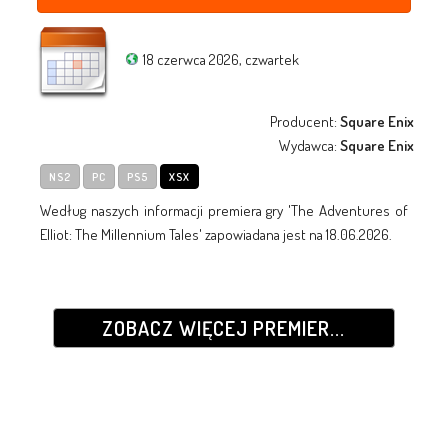
18 czerwca 2026, czwartek
Producent:
Square Enix
Wydawca:
Square Enix
NS2
PC
PS5
XSX
Według naszych informacji premiera gry 'The Adventures of
Elliot: The Millennium Tales' zapowiadana jest na 18.06.2026.
ZOBACZ WIĘCEJ PREMIER...