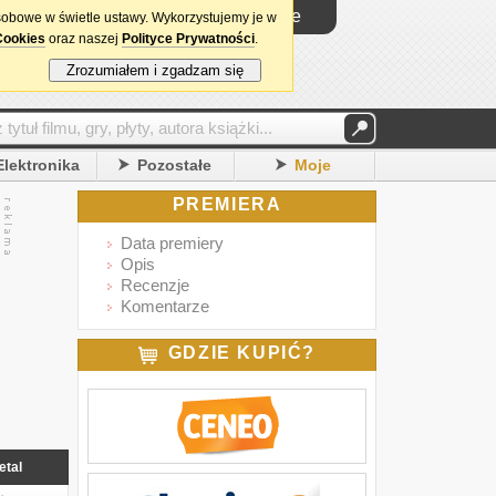
Logowanie
sobowe w świetle ustawy. Wykorzystujemy je w
Cookies
oraz naszej
Polityce Prywatności
.
Zrozumiałem i zgadzam się
Elektronika
Pozostałe
Moje
PREMIERA
Data premiery
Opis
Recenzje
Komentarze
GDZIE KUPIĆ?
etal