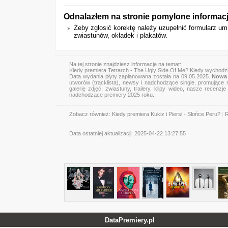
Odnalazłem na stronie pomylone informacj
Żeby zgłosić korektę należy uzupełnić formularz 
zwiastunów, okładek i plakatów.
Na tej stronie znajdziesz informacje na temat:
Kiedy
premiera Tetrarch - The Ugly Side Of Me
? Kiedy wychodzi
Data wydania płyty zaplanowana została na 09.05.2025.
Nowa 
utworów (tracklista), newsy i nadchodzące single, promujące 
galerię zdjęć, zwiastuny, trailery, klipy wideo, nasze recen
nadchodzące premiery 2025 roku.
Zobacz również:
Kiedy premiera Kukiz i Piersi - Słońce Peru?
|
R
Data ostatniej aktualizacji:
2025-04-22 13:27:55
DataPremiery.pl