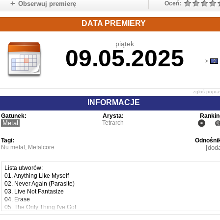
Obserwuj premierę
Oceń:
DATA PREMIERY
piątek
09.05.2025
zgłoś popr
INFORMACJE
Gatunek:
Arysta:
Rankin
Metal
Tetrarch
-
Tagi:
Odnośnik
Nu metal
,
Metalcore
[doda
Lista utworów:
01. Anything Like Myself
02. Never Again (Parasite)
03. Live Not Fantasize
04. Erase
05. The Only Thing I've Got
06. Best Of Luck