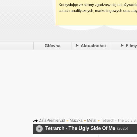
Korzystając ze strony zgadzasz się na używan
celach analitycznych, marketingowych oraz aby
Główna
Aktualności
Film
DataPremiery.pl
»
Muzyka
»
Metal
»
Tetrarch - The Ugly S
Tetrarch - The Ugly Side Of Me
(2025)