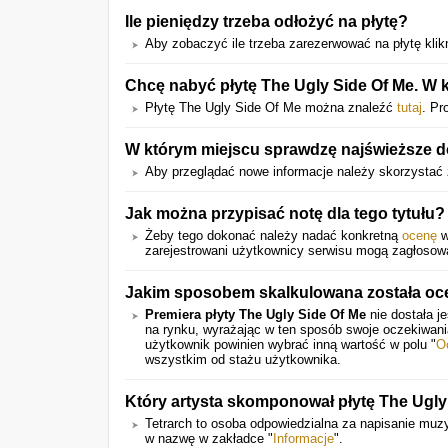
Ile pieniędzy trzeba odłożyć na płytę?
Aby zobaczyć ile trzeba zarezerwować na płytę klikn
Chcę nabyć płytę The Ugly Side Of Me. W 
Płytę The Ugly Side Of Me można znaleźć
tutaj
. Pr
W którym miejscu sprawdzę najświeższe d
Aby przeglądać nowe informacje należy skorzystać 
Jak można przypisać notę dla tego tytułu?
Żeby tego dokonać należy nadać konkretną
ocenę
w
zarejestrowani użytkownicy serwisu mogą zagłosow
Jakim sposobem skalkulowana została oc
Premiera płyty The Ugly Side Of Me
nie dostała j
na rynku, wyrażając w ten sposób swoje oczekiwan
użytkownik powinien wybrać inną wartość w polu "
O
wszystkim od stażu użytkownika.
Który artysta skomponował płytę The Ugly
Tetrarch to osoba odpowiedzialna za napisanie muzy
w nazwę w zakładce "
Informacje
".