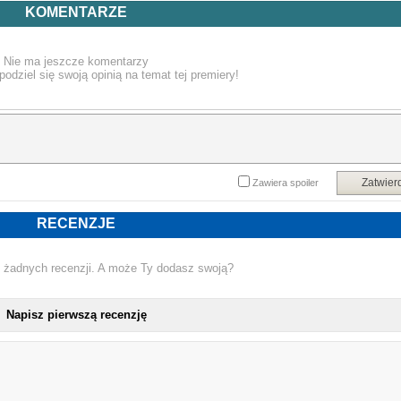
07. Crawl
KOMENTARZE
08. Cold
09. Headspace
10. The Ugly Side Of Me
Nie ma jeszcze komentarzy
podziel się swoją opinią na temat tej premiery!
Zatwier
Zawiera spoiler
RECENZJE
 żadnych recenzji. A może Ty dodasz swoją?
Napisz pierwszą recenzję
NOWA PŁ