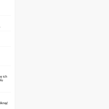
.
ę ich
lu
liknąć