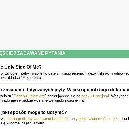
ĘŚCIEJ ZADAWANE PYTANIA
he Ugly Side Of Me?
 w Europie).
Żeby wyświetlić datę z innego regionu należy kliknąć w odpowie
 w zakładce "Moje konto".
 zmianach dotyczących płyty. W jaki sposób tego dokona
zycisku "
Obserwuj premierę
" znajdującego się na
pasku z opcjami
. Wszystki
powiadomienie będzie wysłane we wiadomości e-mail.
jaki sposób mogę to uczynić?
zez
polubienie strony w serwisie Facebook
lub
ysłanie wiadomości e-mail
. Fun
 się w górnej części strony.