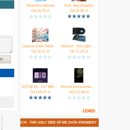
Tetrarchia (ebook)
Kult - Muj wydafca
Od
16,76
zł
Od
55,89
zł
Legend of the Tetrarchs (Digital)
Tetrarch - The Ugly Side Of Me (digipack) (CD)
Od
32,27
zł
Od
71,28
zł
dź
KATSEYE - 1ST MINI ALBUM (SIS (Soft Is Strong))
Recent Discoveries of Tetrarchic Hoards from Roman Britain and their Wider Context
Od
146,01
zł
Od
212,09
zł
YTA TETRARCH - THE UGLY SIDE OF ME DATA PREMIERY