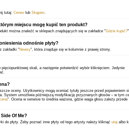
ij tutaj:
Ceneo
lub
Skąpiec
.
którym miejscu mogę kupić ten produkt?
odukt można znaleźć w sklepach znajdujących się w zakładce "
Gdzie kupić?
"
oniesienia odnośnie płyty?
z zakładki "
Newsy
", która znajduje się w kolumnie z prawej strony.
 pięciopunktowej skali, a następnie potwierdzić wybór kliknięciem. Jedynie
ać.
ena?
eszcze oceny. Użytkownicy mogą oceniać tytuły jeszcze przed pojawieniem si
ia. System umożliwia późniejszą modyfikację przyznanych głosów – w tym ce
cena
". Ocena w serwisie to średnia ważona, gdzie waga głosu zależy przede
 Side Of Me?
ki do płyty. Żeby poznać inne płyty od tego artysty należy kliknąć
utaj
albo k