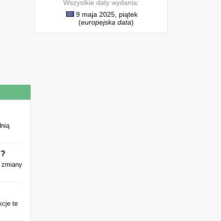
Wszystkie daty wydania:
9 maja 2025, piątek
(
europejska data
)
dnią
ć?
e zmiany
kcje te