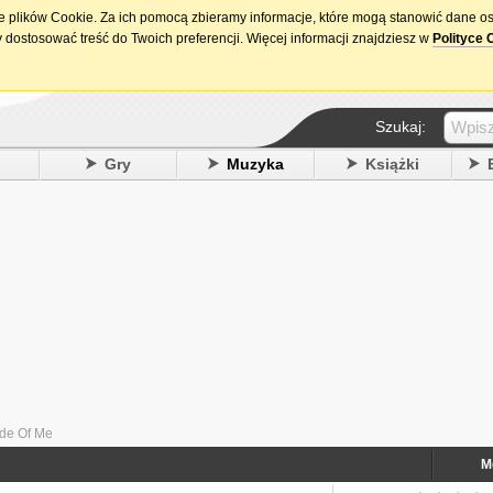
ie plików Cookie. Za ich pomocą zbieramy informacje, które mogą stanowić dane o
15. urodziny DataPremiery.pl
 dostosować treść do Twoich preferencji. Więcej informacji znajdziesz w
Polityce 
Szukaj:
y
Gry
Muzyka
Książki
ide Of Me
M