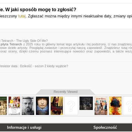
e. W jaki sposób mogę to zgłosić?
umieszczony
tutaj
. Zgłaszać można między innymi nieaktualne daty, zmiany op
 Tetrarch - The Ugly Side Of Me?
płyta Tetrarch
z 2025 roku to główny temat tego artykułu i tej podstrony. U nas znajdziesz
nowe dzieło artysty. Pooglądaj
zwiastun
i przeczytaj naszą zapowiedź. Znajdziesz tutaj r
zje oraz oceny, dzięki czemu poznasz interesujące nowości oraz zapowiedzi, a także wsz
esistor data
|
Dzikość - sezon 2 kiedy wyjdzie?
Recently Viewed
Informacje i usługi
Społeczność