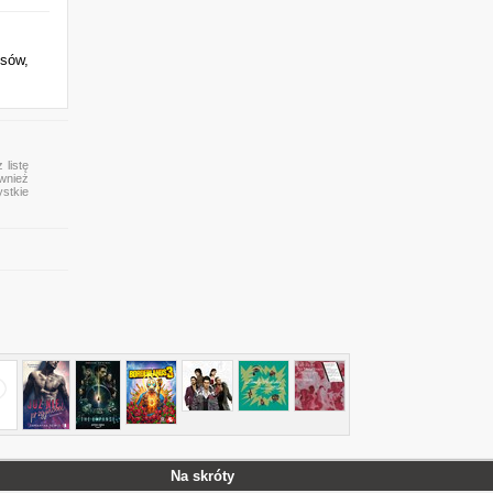
isów,
 listę
ównież
ystkie
Na skróty