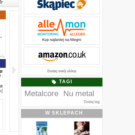
Kup najtaniej na Allegro
awkę
g:
Dodaj swój sklep
-
TAGI
i:
j]
Metalcore
Nu metal
Dodaj tag
W SKLEPACH