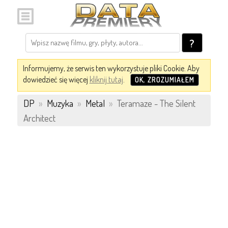
?
Informujemy, że serwis ten wykorzystuje pliki Cookie. Aby
dowiedzieć się więcej
kliknij tutaj
.
OK, ZROZUMIAŁEM
DP
»
Muzyka
»
Metal
»
Teramaze - The Silent
Architect