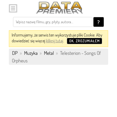
?
Informujemy, że serwis ten wykorzystuje pliki Cookie. Aby
dowiedzieć się więcej
kliknij tutaj
.
OK, ZROZUMIAŁEM
DP
»
Muzyka
»
Metal
»
Telesterion - Songs Of
Orpheus