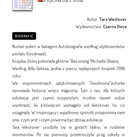
11 stycznia 2023, środa
Autor:
Tara Westover
Wydawnictwo:
Czarna Owca
BIOGRAFIE
Numer jeden w kategorii Autobiografia według użytkowników
portalu Goodreads.
Książka, która pokonała głośne "Becoming"Michelle Obamy.
Według Billa Gatesa, jedna z pięciu najlepszych książek 2018
roku.
We wspomnieniach zatytułowanych "Uwolniona"autorka
opowiada historię wręcz magiczną. Tym z nas, dla których
edukacja jest czymś oczywistym, trudno nawet sobie
wyobrazić, ile poświęceń wymagało od Westover to, co
osiągnęła. W inspirujący i wyjątkowy sposób przypomina nam
ona, czym jest i czym powinna być dzisiaj edukacja.
Tara Westover urodziła się w górach Idaho, w rodzinie
mormonów. Po raz pierwszy przekroczyła próg szkoły w