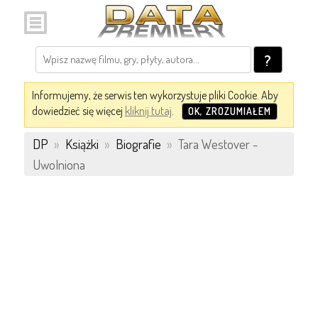
?
Informujemy, że serwis ten wykorzystuje pliki Cookie. Aby
dowiedzieć się więcej
kliknij tutaj
.
OK, ZROZUMIAŁEM
DP
»
Książki
»
Biografie
»
Tara Westover -
Uwolniona