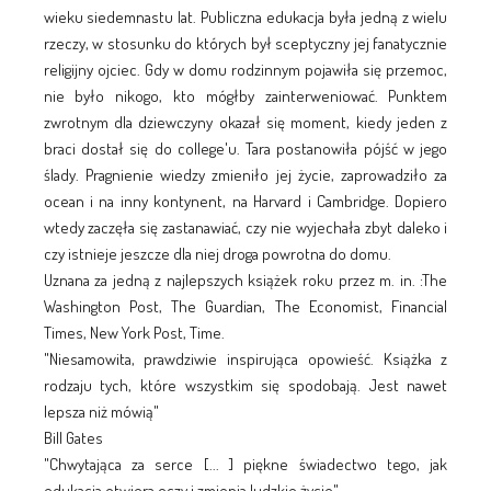
wieku siedemnastu lat. Publiczna edukacja była jedną z wielu
rzeczy, w stosunku do których był sceptyczny jej fanatycznie
religijny ojciec. Gdy w domu rodzinnym pojawiła się przemoc,
nie było nikogo, kto mógłby zainterweniować. Punktem
zwrotnym dla dziewczyny okazał się moment, kiedy jeden z
braci dostał się do college'u. Tara postanowiła pójść w jego
ślady. Pragnienie wiedzy zmieniło jej życie, zaprowadziło za
ocean i na inny kontynent, na Harvard i Cambridge. Dopiero
wtedy zaczęła się zastanawiać, czy nie wyjechała zbyt daleko i
czy istnieje jeszcze dla niej droga powrotna do domu.
Uznana za jedną z najlepszych książek roku przez m. in. :The
Washington Post, The Guardian, The Economist, Financial
Times, New York Post, Time.
"Niesamowita, prawdziwie inspirująca opowieść. Książka z
rodzaju tych, które wszystkim się spodobają. Jest nawet
lepsza niż mówią"
Bill Gates
"Chwytająca za serce [... ] piękne świadectwo tego, jak
edukacja otwiera oczy i zmienia ludzkie życie"