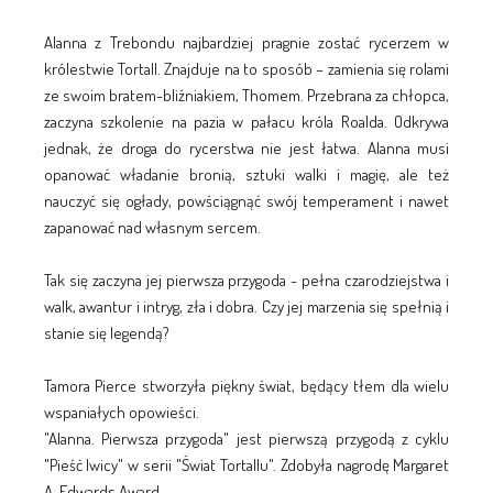
Alanna z Trebondu najbardziej pragnie zostać rycerzem w
królestwie Tortall. Znajduje na to sposób – zamienia się rolami
ze swoim bratem-bliźniakiem, Thomem. Przebrana za chłopca,
zaczyna szkolenie na pazia w pałacu króla Roalda. Odkrywa
jednak, że droga do rycerstwa nie jest łatwa. Alanna musi
opanować władanie bronią, sztuki walki i magię, ale też
nauczyć się ogłady, powściągnąć swój temperament i nawet
zapanować nad własnym sercem.
Tak się zaczyna jej pierwsza przygoda - pełna czarodziejstwa i
walk, awantur i intryg, zła i dobra. Czy jej marzenia się spełnią i
stanie się legendą?
Tamora Pierce stworzyła piękny świat, będący tłem dla wielu
wspaniałych opowieści.
"Alanna. Pierwsza przygoda" jest pierwszą przygodą z cyklu
"Pieść lwicy" w serii "Świat Tortallu". Zdobyła nagrodę Margaret
A. Edwards Award.