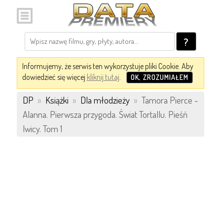
?
Informujemy, że serwis ten wykorzystuje pliki Cookie. Aby
dowiedzieć się więcej
kliknij tutaj
.
OK, ZROZUMIAŁEM
DP
»
Książki
»
Dla młodzieży
»
Tamora Pierce -
Alanna. Pierwsza przygoda. Świat Tortallu. Pieśń
lwicy. Tom 1