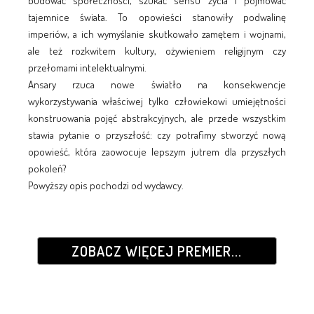
budować społeczności, szukać sensu życia i pojmować
tajemnice świata. To opowieści stanowiły podwalinę
imperiów, a ich wymyślanie skutkowało zamętem i wojnami,
ale też rozkwitem kultury, ożywieniem religijnym czy
przełomami intelektualnymi.
Ansary rzuca nowe światło na konsekwencje
wykorzystywania właściwej tylko człowiekowi umiejętności
konstruowania pojęć abstrakcyjnych, ale przede wszystkim
stawia pytanie o przyszłość: czy potrafimy stworzyć nową
opowieść, która zaowocuje lepszym jutrem dla przyszłych
pokoleń?
Powyższy opis pochodzi od wydawcy.
ZOBACZ WIĘCEJ PREMIER...