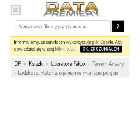
?
Informujemy, że serwis ten wykorzystuje pliki Cookie. Aby
dowiedzieć się więcej
kliknij tutaj
.
OK, ZROZUMIAŁEM
DP
»
Książki
»
Literatura Faktu
»
Tamim Ansary
- Ludzkość. Historia, o jakiej nie mieliście pojęcia