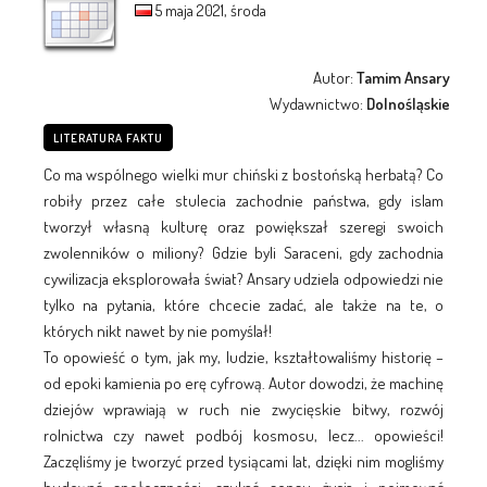
5 maja 2021, środa
Autor:
Tamim Ansary
Wydawnictwo:
Dolnośląskie
LITERATURA FAKTU
Co ma wspólnego wielki mur chiński z bostońską herbatą? Co
robiły przez całe stulecia zachodnie państwa, gdy islam
tworzył własną kulturę oraz powiększał szeregi swoich
zwolenników o miliony? Gdzie byli Saraceni, gdy zachodnia
cywilizacja eksplorowała świat? Ansary udziela odpowiedzi nie
tylko na pytania, które chcecie zadać, ale także na te, o
których nikt nawet by nie pomyślał!
To opowieść o tym, jak my, ludzie, kształtowaliśmy historię –
od epoki kamienia po erę cyfrową. Autor dowodzi, że machinę
dziejów wprawiają w ruch nie zwycięskie bitwy, rozwój
rolnictwa czy nawet podbój kosmosu, lecz... opowieści!
Zaczęliśmy je tworzyć przed tysiącami lat, dzięki nim mogliśmy