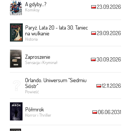
A gdyby...?
23.09.2026
Komiksy
Paryż. Lata 20 - lata 30. Taniec
29.09.2026
na wulkanie
Historia
Zaproszenie
30.09.2026
Sensacja i Kryminał
Orlando. Uniwersum "Siedmiu
12.11.2026
Sióstr"
Powieść
Półmrok
06.06.2031
Horror i Thriller