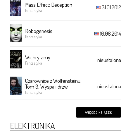
Mass Effect: Deception
31.01.2012
Fantastyka
Robogenesis
10.06.2014
Fantastyka
Wichry zimy
nieustalona
Fantastyka
Czarownice z Wolfensteinu.
nieustalona
Tom 3. Wyspa i drzwi
Fantastyka
WIĘCEJ KSIĄŻEK
ELEKTRONIKA