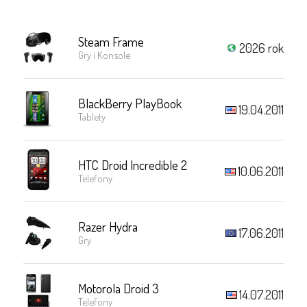
Steam Frame
2026 rok
Gry i Konsole
BlackBerry PlayBook
19.04.2011
Tablety
HTC Droid Incredible 2
10.06.2011
Telefony
Razer Hydra
17.06.2011
Gry
Motorola Droid 3
14.07.2011
Telefony