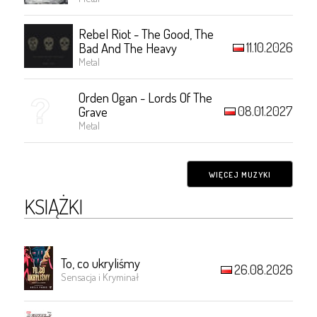
Rebel Riot - The Good, The
11.10.2026
Bad And The Heavy
Metal
Orden Ogan - Lords Of The
08.01.2027
Grave
Metal
WIĘCEJ MUZYKI
KSIĄŻKI
To, co ukryliśmy
26.08.2026
Sensacja i Kryminał