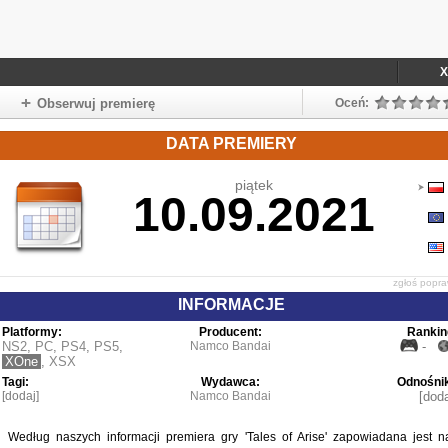
X
Obserwuj premierę
Oceń:
DATA PREMIERY
piątek
10.09.2021
zgłoś popr
INFORMACJE
Platformy:
Producent:
Rankin
NS2
,
PC
,
PS4
,
PS5
,
Namco Bandai
-
XOne
,
XSX
Tagi:
Wydawca:
Odnośnik
[dodaj]
Namco Bandai
[doda
Według naszych informacji premiera gry 'Tales of Arise' zapowiadana jest n