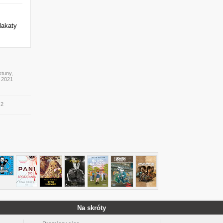
lakaty
stuny,
y 2021
 2
Na skróty