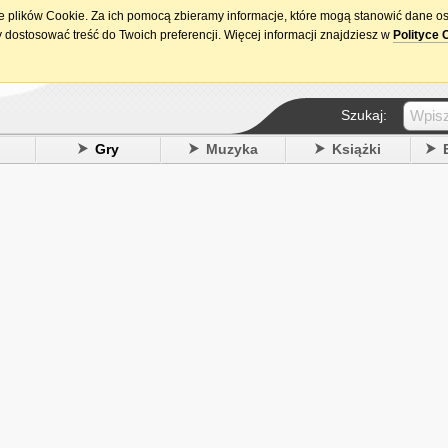
ie plików Cookie. Za ich pomocą zbieramy informacje, które mogą stanowić dane o
15. urodziny DataPremiery.pl
 dostosować treść do Twoich preferencji. Więcej informacji znajdziesz w
Polityce 
Szukaj:
y
Gry
Muzyka
Książki