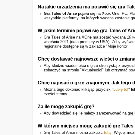
Na jakie urządzenia ma pojawić się gra Tal
Gra Tales of Arise
pojawi się na Xbox One, PC, Play
wszystkie platformy, na których wydana zostanie gr
W jakim terminie pojawi się gra Tales of A
Gra Tales of Arise na XOne ma zostać wydana
10 w
września 2021 (data premiery w USA).
Żeby wyświet
regionalne dostępne są w zakładce "Moje konto".
Chcę dostawać najnowsze wieści o zmiana
Aby śledzić wiadomości o grze skorzystaj z przycis
zobaczyć na stronie "Aktualności" lub otrzymać po
Chcę napisać o grze znajomym. Jak tego
Można tego dokonać klikając przycisk "
Lubię to!
" l
części strony.
Za ile mogę zakupić grę?
Aby dowiedzieć się ile należy zarezerwować na grę kl
W którym miejscu mogę zakupić grę Tales 
Grę Tales of Arise można zakupić
tutaj
. Więcej moż