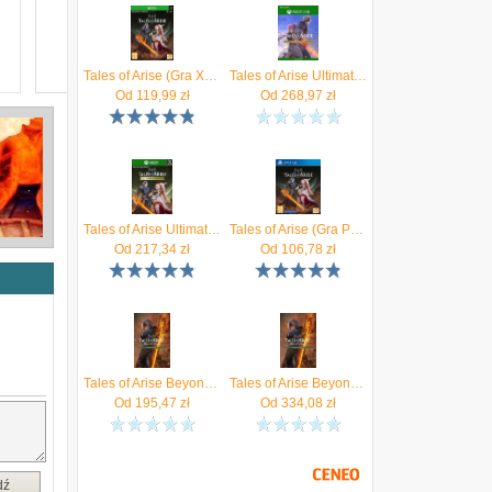
Tales of Arise (Gra Xbox Series X)
Tales of Arise Ultimate Edition (Xbox One Key)
Od
119,99
zł
Od
268,97
zł
Tales of Arise Ultimate Edition (Xbox Series Key)
Tales of Arise (Gra PS4)
Od
217,34
zł
Od
106,78
zł
Tales of Arise Beyond the Dawn Deluxe Edition (Digital)
Tales of Arise Beyond the Dawn Deluxe Edition (Xbox One Key)
Od
195,47
zł
Od
334,08
zł
dź