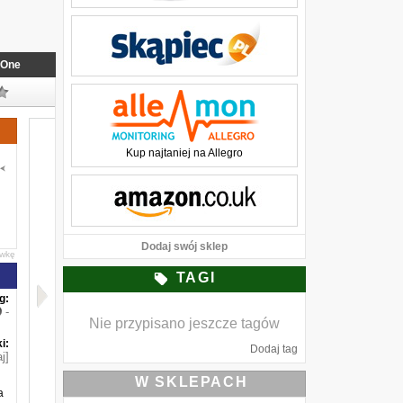
One
Kup najtaniej na Allegro
Dodaj swój sklep
awkę
TAGI
g:
-
Nie przypisano jeszcze tagów
i:
Dodaj tag
j]
W SKLEPACH
a