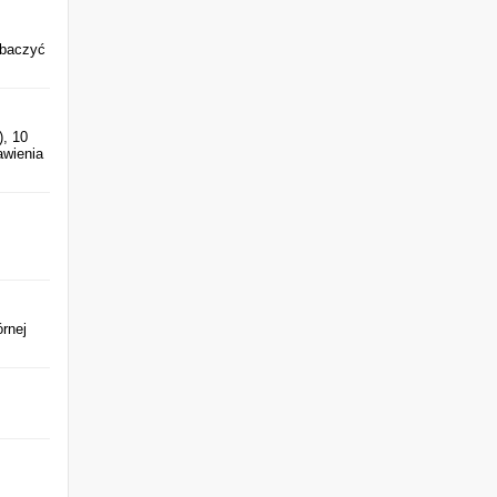
obaczyć
), 10
awienia
rnej