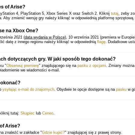
es of Arise?
Station 4, PlayStation 5, Xbox Series X oraz Switch 2. Kliknij
tutaj
, żeby z
a. Aby zmienić wersję gry należy kliknąć w odpowiednią platformę sprzętową.
rise na Xbox One?
rześnia 2021
(
data wydania w Polsce
), 10 września 2021 (premiera w Europie
lić datę z innego regionu należy kliknąć w odpowiednią
flagę
. Dodatkowe ust
ch dotyczących gry. W jaki sposób tego dokonać?
ku "
Obserwuj premierę
" znajdującego się na
pasku z opcjami
. Zmiany można
wiadomienie we wiadomości e-mail.
 dokonać?
ub
ysyłając e-mail do znajomych
. Obydwie te opcje dostępne są na
pasku
w gó
iknij tutaj:
Skąpiec
lub
Ceneo
.
of Arise?
na znaleźć w zakładce "
Gdzie kupić?
" znajdującej się z prawej strony.