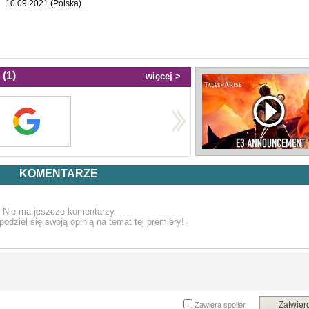
10.09.2021 (Polska).
(1)
więcej >
KOMENTARZE
Nie ma jeszcze komentarzy
podziel się swoją opinią na temat tej premiery!
Zatwier
Zawiera spoiler