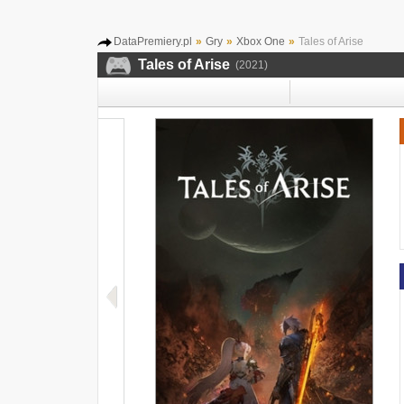
DataPremiery.pl
»
Gry
»
Xbox One
»
Tales of Arise
Tales of Arise
(2021)