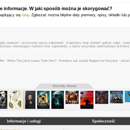
iwe informacje. W jaki sposób można je skorygować?
najdujący się
tutaj
. Zgłaszać można błędne daty premiery, opisy, okładki lub p
ądaj
zwiastun
i przeczytaj naszą zapowiedź. Znajdziesz tutaj również galerię zdjęć, zwia
mu poznasz interesujące nowości oraz zapowiedzi, a także wszystkie nadchodzące premier
fer - When The Lions Leave Their Den?
|
Premiera Jak zostać Bogiem na Florydzie - sezon
Recently Viewed
Informacje i usługi
Społeczność