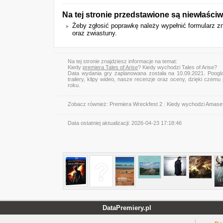
Na tej stronie przedstawione są niewłaśc
Żeby zgłosić poprawkę należy wypełnić formularz z
oraz zwiastuny.
Na tej stronie znajdziesz informacje na temat:
Kiedy
premiera Tales of Arise
? Kiedy wychodzi Tales of Arise?
Data wydania gry zaplanowana została na 10.09.2021. Poogl
trailery, klipy wideo, nasze recenzje oraz oceny, dzięki cze
roku.
Zobacz również:
Premiera Wreckfest 2
|
Kiedy wychodzi Amasef
Data ostatniej aktualizacji:
2026-04-23 17:18:46
DataPremiery.pl