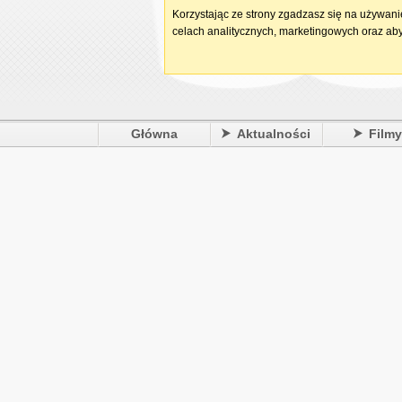
Korzystając ze strony zgadzasz się na używan
celach analitycznych, marketingowych oraz aby
Główna
Aktualności
Film