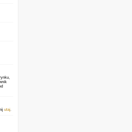
rynku,
wnik
od
nij
utaj
.