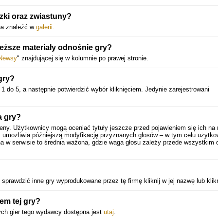
zki oraz zwiastuny?
żna znaleźć w
galerii
.
eższe materiały odnośnie gry?
Newsy
" znajdującej się w kolumnie po prawej stronie.
gry?
1 do 5, a następnie potwierdzić wybór kliknięciem. Jedynie zarejestrowani
a gry?
eny. Użytkownicy mogą oceniać tytuły jeszcze przed pojawieniem się ich na 
 umożliwia późniejszą modyfikację przyznanych głosów – w tym celu użytko
a w serwisie to średnia ważona, gdzie waga głosu zależy przede wszystkim 
prawdzić inne gry wyprodukowane przez tę firmę kliknij w jej nazwę lub klik
em tej gry?
ch gier tego wydawcy dostępna jest
utaj
.