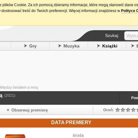
ie plików Cookie. Za ich pomocą zbieramy informacje, które mogą stanowić dane o
15. urodziny DataPremiery.pl
 dostosować treść do Twoich preferencji. Więcej informacji znajdziesz w
Polityce 
Szukaj:
y
Gry
Muzyka
Książki
 Między światem a mną
ną
(2021)
Pow
Obserwuj premierę
Oceń:
DATA PREMIERY
środa