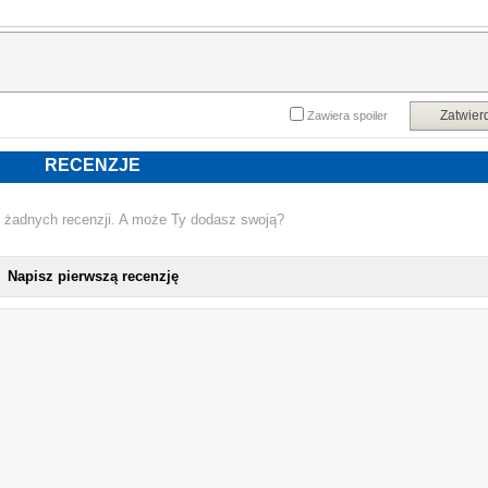
miliony czytelników uznały za wyraz własnych uczuć i opis kondycji rozdarte
duszy Ameryki.
Powyższy opis pochodzi od wydawcy.
Zatwier
Zawiera spoiler
RECENZJE
 żadnych recenzji. A może Ty dodasz swoją?
Napisz pierwszą recenzję
NOWA KSIĄŻKA TA-NE