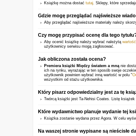
Książkę można dostać
tutaj
. Sklepy, które sprzedaj
Gdzie mogę przeglądać najświeższe wiado
Aby przeglądać najświeższe materiały należy skorzy
Czy mogę przypisać ocenę dla tego tytułu
Aby ocenić książkę należy wybrać należytą
wartość
użytkownicy serwisu mogą zagłosować.
Jak obliczona została ocena?
Premiera książki Między światem a mną
nie dost
ich na rynku, wyrażając w ten sposób swoje oczeki
użytkownik powinien wybrać inną wartość w polu "
O
wszystkim od stażu użytkownika.
Który pisarz odpowiedzialny jest za tę ksi
Twórcą książki jest Ta-Nehisi Coates. Listę książ
Które wydawnictwo planuje wydanie tej ks
Książka zostanie wydana przez Agora. W celu wyświe
Na waszej stronie wypisane są nieścisłe d