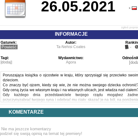
26.05.2021
zgłoś popr
INFORMACJE
Gatunek:
Autor:
Rankin
Powieść
Ta-Nehisi Coates
-
Tagi:
Wydawnictwo:
Odnośnik
[dodaj]
Agora
[doda
Poruszająca książka o ojcostwie w kraju, który sprzysiągł się przeciwko swoi
dzieciom.
Co znaczy być ojcem, kiedy się wie, że nie można swojego dziecka ochronić
Gdy ceną życia we własnym kraju i na własnych ulicach, jest władza nad ciałem
Gdy każdego dnia przedstawiciele twojego rządu mogąbez żadne
przyczynyzabrać twojego syna i odebrać mu ciało: skazać je na ból, na poniżeni
i wreszcie na śmierć? Co znaczy być ojcem, gdy ciało twojego dziecka jest ciałe
czarnoskórego nastolatka, a twoim krajem są Stany Zjednoczone Ameryki?
KOMENTARZE
Ta-NehisiCoates, jeden z najwybitniejszych afroamerykańskich twórców 
publicysta, pisarz, autor komiksów – próbuje odpowiedzieć na te pytania w liści
do syna – czułym, jak tylko czuły może być list ojca, i przenikliwym jak przystał
Nie ma jeszcze komentarzy
na wybitny esej o kraju i rasie.
podziel się swoją opinią na temat tej premiery!
Międzyświatem i mnąto już współczesna klasyka, wydawniczy fenomen, któr