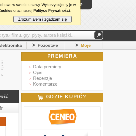
Logowanie
sobowe w świetle ustawy. Wykorzystujemy je w
Cookies
oraz naszej
Polityce Prywatności
.
Zrozumiałem i zgadzam się
Elektronika
Pozostałe
Moje
PREMIERA
Data premiery
Opis
Recenzje
Komentarze
GDZIE KUPIĆ?
ieść