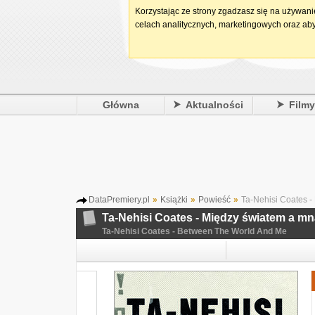
Korzystając ze strony zgadzasz się na używan
celach analitycznych, marketingowych oraz aby
Główna
Aktualności
Film
DataPremiery.pl
»
Książki
»
Powieść
»
Ta-Nehisi Coates -
Ta-Nehisi Coates - Między światem a m
Ta-Nehisi Coates - Between The World And Me