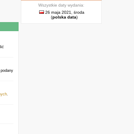
Wszystkie daty wydania:
26 maja 2021, środa
(
polska data
)
lić
 podany
mych
.