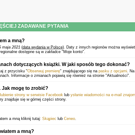
ĘŚCIEJ ZADAWANE PYTANIA
atem a mną?
6 maja 2021
(
data wydania w Polsce
).
Daty z innych regionów można wyświet
regionalne dostępne są w zakładce "Moje konto".
anach dotyczących książki. W jaki sposób tego dokonać?
aj z przycisku "
Obserwuj premierę
" znajdującego się na
pasku z opcjami
. Na
ach. Informacje o zmianach pojawią się również na stronie "Aktualności".
Jak mogę to zrobić?
lubienie strony w serwisie Facebook
lub
ysłanie wiadomości na e-mail znajo
óry znajduje się w górnej części strony.
tem a mną kliknij tutaj:
Skąpiec
lub
Ceneo
.
światem a mną?