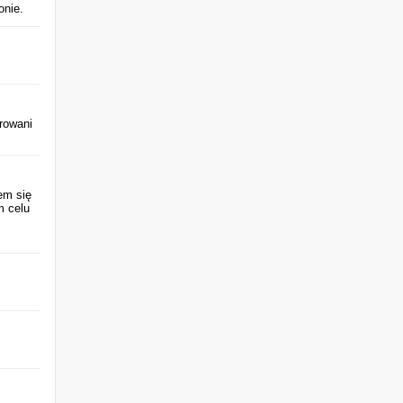
onie.
trowani
em się
m celu