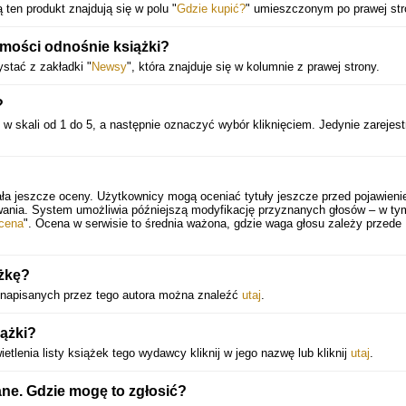
ą ten produkt znajdują się w polu "
Gdzie kupić?
" umieszczonym po prawej str
mości odnośnie książki?
stać z zakładki "
Newsy
", która znajduje się w kolumnie z prawej strony.
?
w skali od 1 do 5, a następnie oznaczyć wybór kliknięciem. Jedynie zarejes
ała jeszcze oceny. Użytkownicy mogą oceniać tytuły jeszcze przed pojawieni
wania. System umożliwia późniejszą modyfikację przyznanych głosów – w ty
cena
". Ocena w serwisie to średnia ważona, gdzie waga głosu zależy przede
ążkę?
ek napisanych przez tego autora można znaleźć
utaj
.
iążki?
tlenia listy książek tego wydawcy kliknij w jego nazwę lub kliknij
utaj
.
ane. Gdzie mogę to zgłosić?