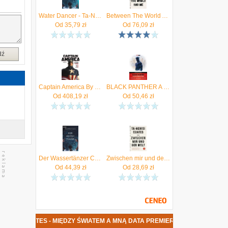
j
Water Dancer - Ta-Nehisi Coates
Between The World And Me
Od
35,79
zł
Od
76,09
zł
dź
Captain America By Ta-nehisi Coates Omnibus Coates, Ta-Nehisi
BLACK PANTHER A NATION UNDER OUR FEET
Od
408,19
zł
Od
50,46
zł
Der Wassertänzer Coates, Ta-Nehisi
Zwischen mir und der Welt (Coates Ta-Nehisi)(niemiecki)
Od
44,39
zł
Od
28,69
zł
HISI COATES - MIĘDZY ŚWIATEM A MNĄ DATA PREMIERY