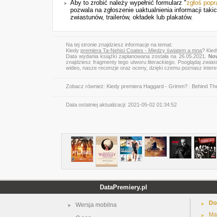
Aby to zrobić należy wypełnić formularz "
zgłoś pop
pozwala na zgłoszenie uaktualnienia informacji tak
zwiastunów, trailerów, okładek lub plakatów.
Na tej stronie znajdziesz informacje na temat:
Kiedy
premiera Ta-Nehisi Coates - Między światem a mną
? Kie
Data wydania książki zaplanowana została na 26.05.2021.
Now
znajdziesz fragmenty tego utworu literackiego. Pooglądaj
zwias
wideo, nasze recenzje oraz oceny, dzięki czemu poznasz inter
Zobacz również:
Kiedy premiera Haggard - Grimm?
|
Behind Th
Data ostatniej aktualizacji:
2021-05-02 01:34:52
DataPremiery.pl
Do
Wersja mobilna
Ma