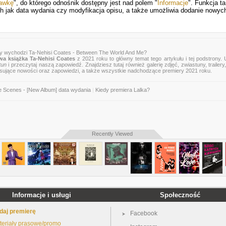
rawkę
", do którego odnośnik dostępny jest nad polem "
Informacje
". Funkcja ta
ich jak data wydania czy modyfikacja opisu, a także umożliwia dodanie nowyc
dy wychodzi Ta-Nehisi Coates - Between The World And Me?
a książka Ta-Nehisi Coates
z 2021 roku to główny temat tego artykułu i tej podstrony.
tun
i przeczytaj naszą zapowiedź. Znajdziesz tutaj również galerię zdjęć, zwiastuny, trailery,
esujące nowości oraz zapowiedzi, a także wszystkie nadchodzące premiery 2021 roku.
e Scenes - [New Album] data wydania
|
Kiedy premiera Lalka?
Recently Viewed
Informacje i usługi
Społeczność
daj premierę
Facebook
teriały prasowe/promo