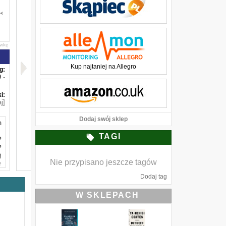
awkę
Kup najtaniej na Allegro
g:
-
i:
j]
Dodaj swój sklep
m
TAGI
?
?
j
Nie przypisano jeszcze tagów
e
m
Dodaj tag
–
W SKLEPACH
e
o
y