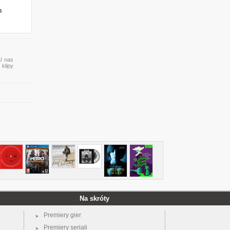
h
 U nas
 klipy
Na skróty
Premiery gier
Premiery seriali