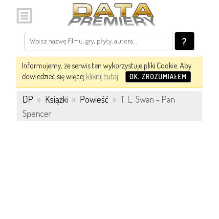
?
Informujemy, że serwis ten wykorzystuje pliki Cookie. Aby
dowiedzieć się więcej
kliknij tutaj
.
OK, ZROZUMIAŁEM
DP
»
Książki
»
Powieść
»
T. L. Swan - Pan
Spencer