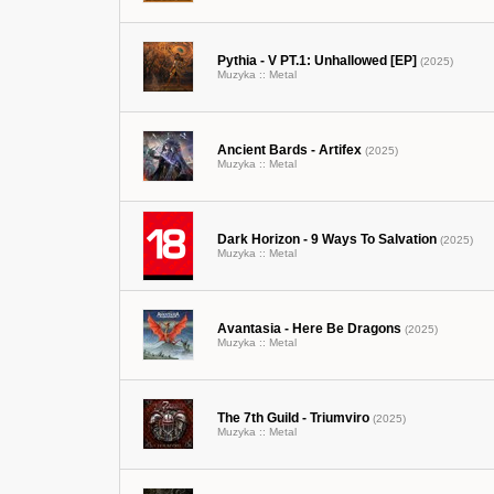
Pythia - V PT.1: Unhallowed [EP]
(2025)
Muzyka ::
Metal
Ancient Bards - Artifex
(2025)
Muzyka ::
Metal
Dark Horizon - 9 Ways To Salvation
(2025)
Muzyka ::
Metal
Avantasia - Here Be Dragons
(2025)
Muzyka ::
Metal
The 7th Guild - Triumviro
(2025)
Muzyka ::
Metal