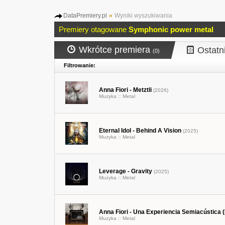
DataPremiery.pl
»
Wyniki wyszukiwania
Premiery otagowane
Symphonic power metal
Wkrótce premiera
Ostatn
(0)
Filtrowanie:
Anna Fiori - Metztli
(2026)
Muzyka ::
Metal
Eternal Idol - Behind A Vision
(2025)
Muzyka ::
Metal
Leverage - Gravity
(2025)
Muzyka ::
Metal
Anna Fiori - Una Experiencia Semiacústica (
Muzyka ::
Metal