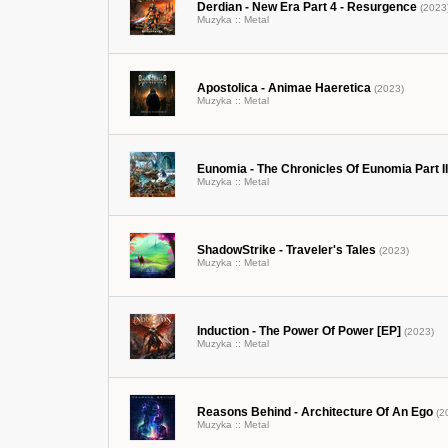
Derdian - New Era Part 4 - Resurgence
(2023
Muzyka ::
Metal
Apostolica - Animae Haeretica
(2023)
Muzyka ::
Metal
Eunomia - The Chronicles Of Eunomia Part II
Muzyka ::
Metal
ShadowStrike - Traveler's Tales
(2023)
Muzyka ::
Metal
Induction - The Power Of Power [EP]
(2023)
Muzyka ::
Metal
Reasons Behind - Architecture Of An Ego
(2
Muzyka ::
Metal