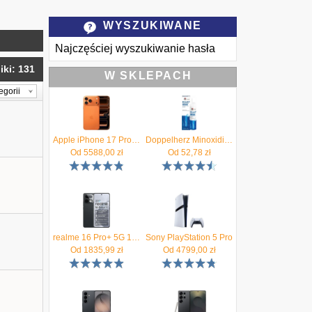
WYSZUKIWANE
Najczęściej wyszukiwanie hasła
ki: 131
W SKLEPACH
egorii
Apple iPhone 17 Pro Max 256GB Kosmiczny pomarańcz
Doppelherz Minoxidil Dla Mężczyzn 60g
Od
5588,00
zł
Od
52,78
zł
realme 16 Pro+ 5G 12/512GB Szary
Sony PlayStation 5 Pro
Od
1835,99
zł
Od
4799,00
zł