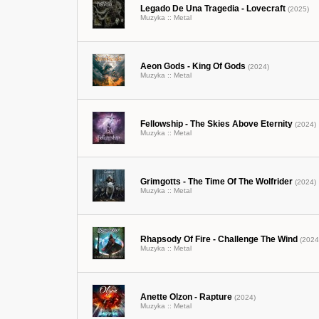
Legado De Una Tragedia - Lovecraft
(2025)
Muzyka ::
Metal
Aeon Gods - King Of Gods
(2024)
Muzyka ::
Metal
Fellowship - The Skies Above Eternity
(2024)
Muzyka ::
Metal
Grimgotts - The Time Of The Wolfrider
(2024)
Muzyka ::
Metal
Rhapsody Of Fire - Challenge The Wind
(2024
Muzyka ::
Metal
Anette Olzon - Rapture
(2024)
Muzyka ::
Metal