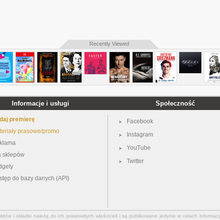
Recently Viewed
Informacje i usługi
Społeczność
daj premierę
Facebook
teriały prasowe/promo
Instagram
klama
YouTube
a sklepów
Twitter
dgety
stęp do bazy danych (API)
ów i okładki należą do ich prawowitych właścicieli i są publikowane jedynie w celach informacy