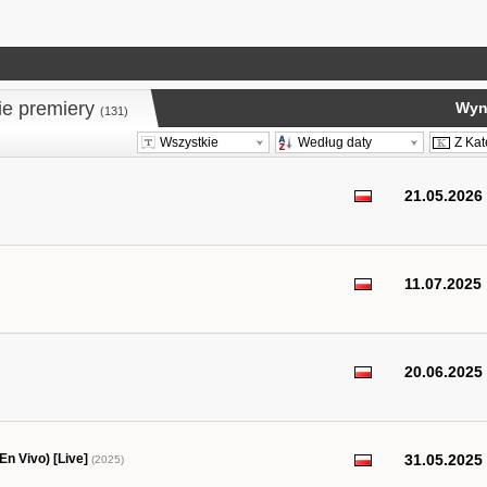
ie premiery
Wyni
(131)
Wszystkie
Według daty
Z Kat
21.05.2026
11.07.2025
20.06.2025
En Vivo) [Live]
31.05.2025
(2025)