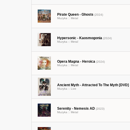
Pirate Queen - Ghosts
(2024)
Muzyka ::
Metal
Hypersonic - Kaosmogonia
(2024)
Muzyka ::
Metal
Opera Magna - Heroica
(2024)
Muzyka ::
Metal
Ancient Myth - Attracted To The Myth [DVD]
Muzyka ::
Live
Serenity - Nemesis AD
(2023)
Muzyka ::
Metal