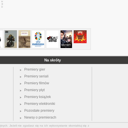
Na skróty
Premiery gier
Premiery seriali
Premiery filmów
Premiery płyt
Premiery książek
Premiery elektroniki
Pozostałe premiery
Newsy o premierach
jnych. Jeżeli nie zgadasz się na ich wykorzystanie skontaktuj się z