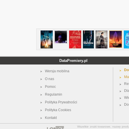
DataPremiery.pl
Do
Wersja mobilna
Ma
O nas
Re
Pomoc
Dl
Regulamin
Wi
Polityka Prywatności
Do
Polityka Cookies
Kontakt
Wszelkie znaki towarowe, nazwy produkt