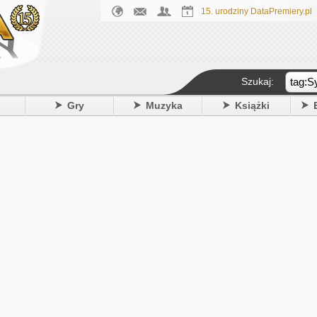
15. urodziny DataPremiery.pl
Szukaj:
y
Gry
Muzyka
Książki