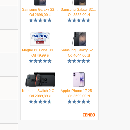
Samsung Galaxy S26 SM-S942 12/256GB Czarny
Samsung Galaxy S25 Ultra SM-S938 12/256GB Tytanowy Czarny
Od
2698,00
zł
Od
3533,00
zł
Magne B6 Forte 180tabl.
Samsung Galaxy S26 Ultra SM-S948 5G 12/256GB Czarny
Od
49,99
zł
Od
4044,00
zł
Nintendo Switch 2 Czarna
Apple iPhone 17 256GB Lawenda
Od
2089,89
zł
Od
3699,00
zł