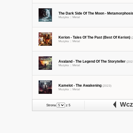
The Dark Side Of The Moon - Metamorphosi
Muzyka ::
Metal
Kerion - Tales Of The Past (Best Of Kerion)
(
Muzyka ::
Metal
Avaland - The Legend Of The Storyteller
(202
Muzyka ::
Metal
Kamelot - The Awakening
(2023)
Muzyka ::
Metal
Wcze
Strona
z 5