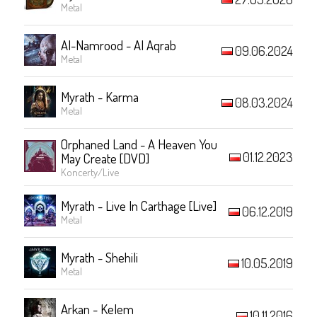
Metal
Al-Namrood - Al Aqrab
09.06.2024
Metal
Myrath - Karma
08.03.2024
Metal
Orphaned Land - A Heaven You
01.12.2023
May Create [DVD]
Koncerty/Live
Myrath - Live In Carthage [Live]
06.12.2019
Metal
Myrath - Shehili
10.05.2019
Metal
Arkan - Kelem
10.11.2016