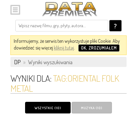
?
Informujemy, że serwis ten wykorzystuje pliki Cookie. Aby
dowiedzieć się więcej
kliknij tutaj
.
OK, ZROZUMIAŁEM
DP
»
Wyniki wyszukiwania
WYNIKI DLA:
TAG:ORIENTAL FOLK
METAL
WSZYSTKIE (10)
MUZYKA (10)