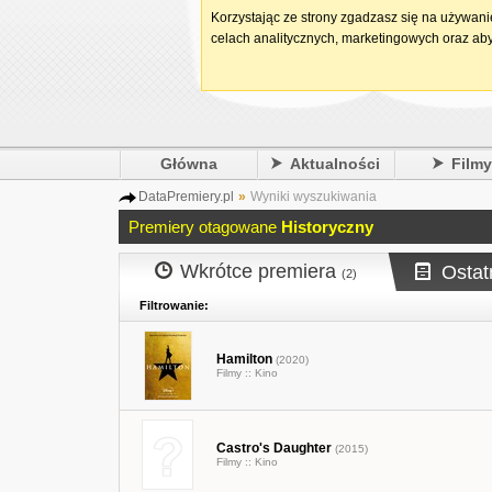
Korzystając ze strony zgadzasz się na używan
celach analitycznych, marketingowych oraz aby
Główna
Aktualności
Film
DataPremiery.pl
»
Wyniki wyszukiwania
Premiery otagowane
Historyczny
Wkrótce premiera
Ostat
(2)
Filtrowanie:
Hamilton
(2020)
Filmy ::
Kino
Castro's Daughter
(2015)
Filmy ::
Kino