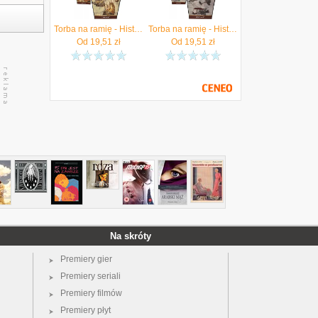
Torba na ramię - Historyczne Podróże Morskie (carm
Torba na ramię - Historyczne Podróże Powietrzne (C
Od
19,51
zł
Od
19,51
zł
Na skróty
Premiery gier
Premiery seriali
Premiery filmów
Premiery płyt