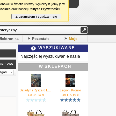
Logowanie
sobowe w świetle ustawy. Wykorzystujemy je w
Cookies
oraz naszej
Polityce Prywatności
.
Zrozumiałem i zgadzam się
Elektronika
Pozostałe
Moje
WYSZUKIWANE
Najczęściej wyszukiwanie hasła
ki: 265
W SKLEPACH
egorii
Saladyn i Ryszard Lwie Serce
Legion. Kroniki
Od
36,14
zł
Od
115,19
zł