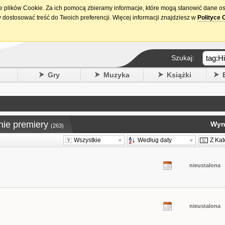
ie plików Cookie. Za ich pomocą zbieramy informacje, które mogą stanowić dane o
15. urodziny DataPremiery.pl
 dostosować treść do Twoich preferencji. Więcej informacji znajdziesz w
Polityce 
Szukaj:
y
Gry
Muzyka
Książki
nie premiery
Wyni
(263)
Wszystkie
Według daty
Z Kat
nieustalona
nieustalona