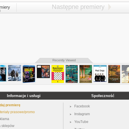
Następne premiery
miery
)
Recently Viewed
Informacje i usługi
Społeczność
daj premierę
Facebook
teriały prasowe/promo
Instagram
klama
YouTube
a sklepów