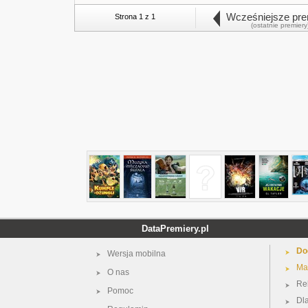
Wcześniejsze pre
Strona 1 z 1
(ostatnie premiery
DataPremiery.pl
Do
Wersja mobilna
Ma
O nas
Re
Pomoc
Dl