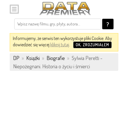
?
Informujemy, że serwis ten wykorzystuje pliki Cookie. Aby
dowiedzieć się więcej
kliknij tutaj
.
OK, ZROZUMIAŁEM
DP
»
Książki
»
Biografie
»
Sylwia Peretti -
Niepożegnani. Historia o życiu i śmierci