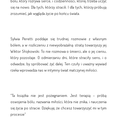
bólu, który rozrywa serce, i codzienności, której trzeba uczyć
się na nowo. Dla tych, którzy stracili. I dla tych, którzy próbują
zrozumieć, jak wygląda życie po końcu świata.
Sylwia Peretti poddaje się trudnej rozmowie z własnym
bólem, a w rozliczeniu z niewyobrażalną stratą towarzyszy jej
Wiktor Słojkowski. To nie rozmowa o śmierci, ale o jej cieniu,
który pozostaje. O odmierzaniu dni, które straciły sens, i o
odwadze, by spróbować żyć dalej. Ten czuły i uważny wywiad
rzeka wprowadza nas w intymny świat matczynej miłości.
"Ta książka nie jest pożegnaniem. Jest terapią – próbą
oswojenia bólu, nazwania miłości, która nie znika, i nauczenia
się życia po stracie. Dziękuję, że chcesz towarzyszyć mi w tym
procesie”