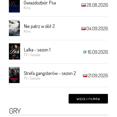
Gwiazdozbiór Psa
28.08.2026
Kino
Nie patrz w dół 2
04.09.2026
Kino
Lalka - sezon 1
16.09.2026
TV i Seriale
Strefa gangsterów - sezon 2
21.09.2026
TV i Seriale
WIĘCEJ FILMÓW
GRY