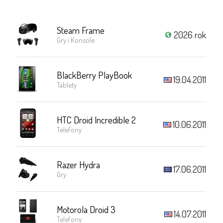
Steam Frame
2026 rok
Gry i Konsole
BlackBerry PlayBook
19.04.2011
Tablety
HTC Droid Incredible 2
10.06.2011
Telefony
Razer Hydra
17.06.2011
Gry
Motorola Droid 3
14.07.2011
Telefony