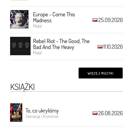
Europe - Come This
25.09.2026
Madness
Metal
Rebel Riot - The Good, The
11.10.2026
Bad And The Heavy
Metal
WIĘCEJ MUZYKI
KSIĄŻKI
To, co ukryliśmy
26.08.2026
Sensacja i Kryminał