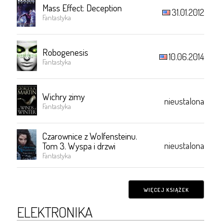
Mass Effect: Deception
31.01.2012
Fantastyka
Robogenesis
10.06.2014
Fantastyka
Wichry zimy
nieustalona
Fantastyka
Czarownice z Wolfensteinu.
nieustalona
Tom 3. Wyspa i drzwi
Fantastyka
WIĘCEJ KSIĄŻEK
ELEKTRONIKA