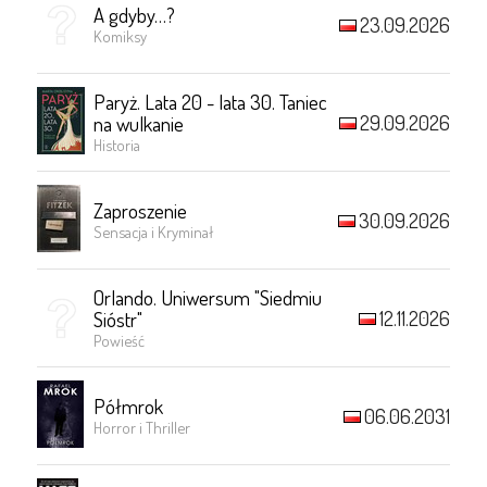
A gdyby…?
23.09.2026
Komiksy
Paryż. Lata 20 - lata 30. Taniec
29.09.2026
na wulkanie
Historia
Zaproszenie
30.09.2026
Sensacja i Kryminał
Orlando. Uniwersum "Siedmiu
12.11.2026
Sióstr"
Powieść
Półmrok
06.06.2031
Horror i Thriller