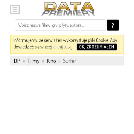
?
Informujemy, że serwis ten wykorzystuje pliki Cookie. Aby
dowiedzieć się więcej
kliknij tutaj
.
OK, ZROZUMIAŁEM
DP
»
Filmy
»
Kino
»
Surfer