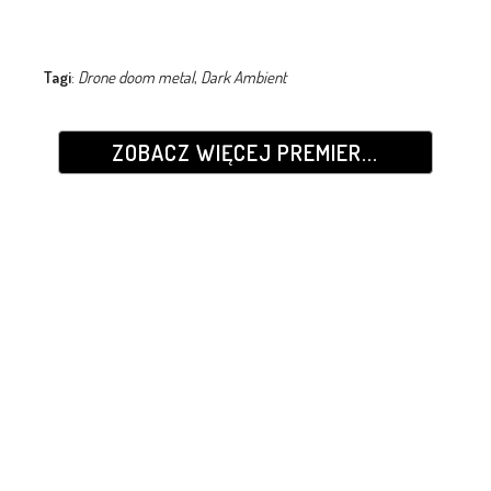
Tagi
:
Drone doom metal
,
Dark Ambient
ZOBACZ WIĘCEJ PREMIER...