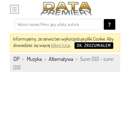
?
Informujemy, że serwis ten wykorzystuje pliki Cookie. Aby
dowiedzieć się więcej
kliknij tutaj
.
OK, ZROZUMIAŁEM
DP
»
Muzyka
»
Alternatywa
»
Sunn O))) - sunn
O)))