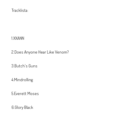
Tracklista:
1.XXANN
2.Does Anyone Hear Like Venom?
3.Butch's Guns
4.Mindrolling
5.Everett Moses
6.Glory Black