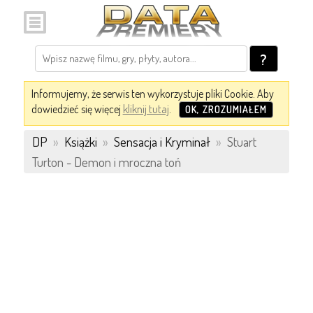
?
Informujemy, że serwis ten wykorzystuje pliki Cookie. Aby
dowiedzieć się więcej
kliknij tutaj
.
OK, ZROZUMIAŁEM
DP
»
Książki
»
Sensacja i Kryminał
»
Stuart
Turton - Demon i mroczna toń