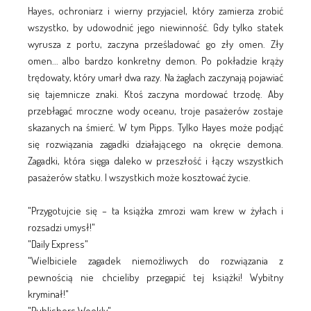
Hayes, ochroniarz i wierny przyjaciel, który zamierza zrobić
wszystko, by udowodnić jego niewinność. Gdy tylko statek
wyrusza z portu, zaczyna prześladować go zły omen. Zły
omen... albo bardzo konkretny demon. Po pokładzie krąży
trędowaty, który umarł dwa razy. Na żaglach zaczynają pojawiać
się tajemnicze znaki. Ktoś zaczyna mordować trzodę. Aby
przebłagać mroczne wody oceanu, troje pasażerów zostaje
skazanych na śmierć. W tym Pipps. Tylko Hayes może podjąć
się rozwiązania zagadki działającego na okręcie demona.
Zagadki, która sięga daleko w przeszłość i łączy wszystkich
pasażerów statku. I wszystkich może kosztować życie.
"Przygotujcie się – ta książka zmrozi wam krew w żyłach i
rozsadzi umysł!"
"Daily Express"
"Wielbiciele zagadek niemożliwych do rozwiązania z
pewnością nie chcieliby przegapić tej książki! Wybitny
kryminał!"
"Publishers Weekly"