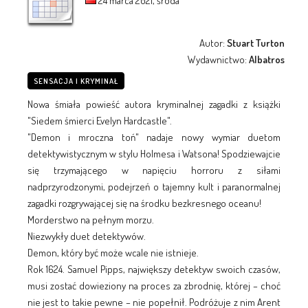
24 marca 2021, środa
Autor:
Stuart Turton
Wydawnictwo:
Albatros
SENSACJA I KRYMINAŁ
Nowa śmiała powieść autora kryminalnej zagadki z książki
"Siedem śmierci Evelyn Hardcastle".
"Demon i mroczna toń" nadaje nowy wymiar duetom
detektywistycznym w stylu Holmesa i Watsona! Spodziewajcie
się trzymającego w napięciu horroru z siłami
nadprzyrodzonymi, podejrzeń o tajemny kult i paranormalnej
zagadki rozgrywającej się na środku bezkresnego oceanu!
Morderstwo na pełnym morzu.
Niezwykły duet detektywów.
Demon, który być może wcale nie istnieje.
Rok 1624. Samuel Pipps, największy detektyw swoich czasów,
musi zostać dowieziony na proces za zbrodnię, której – choć
nie jest to takie pewne – nie popełnił. Podróżuje z nim Arent