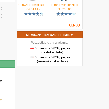
Uchwyt Forever BH-100 XXL
Ekran i Monitor Motocyklowy Medialove F92 5'' | CarPlay | Android Auto | Nawigacja Moto | Wodoodporny IPX7 | Wi-Fi | Bluetooth
Od
31,04
zł
Od
269,00
zł
STRASZNY FILM DATA PREMIERY
Wszystkie daty wydania:
5 czerwca 2026, piątek
(
polska data
)
5 czerwca 2026, piątek
(amerykańska data)
 w
ami
.