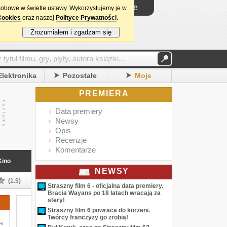
Logowanie
sobowe w świetle ustawy. Wykorzystujemy je w
Cookies
oraz naszej
Polityce Prywatności
.
Zrozumiałem i zgadzam się
Elektronika
Pozostałe
Moje
PREMIERA
Data premiery
Newsy
Opis
Recenzje
Komentarze
Kino
NEWSY
(1.5)
Straszny film 6 - oficjalna data premiery.
Bracia Wayans po 18 latach wracają za
stery!
Straszny film 6 powraca do korzeni.
Twórcy franczyzy go zrobią!