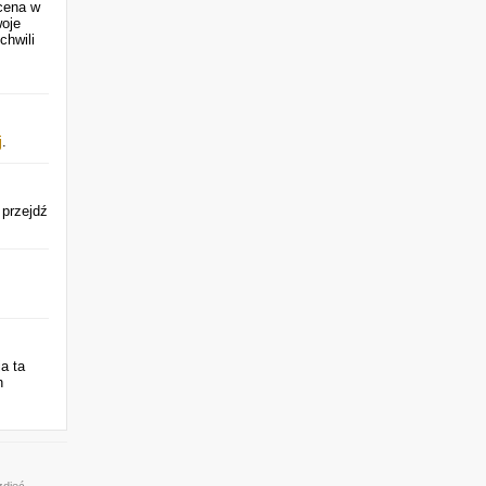
cena w
woje
chwili
j
.
 przejdź
ja ta
h