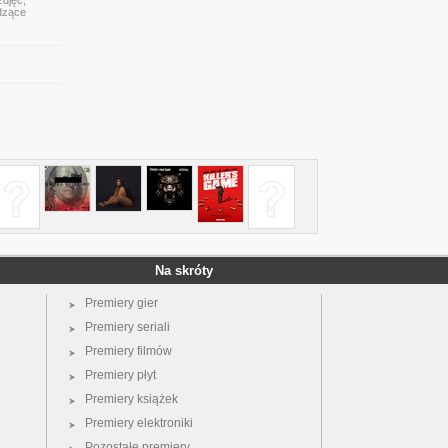
djęć,
dzące
Na skróty
Premiery gier
Premiery seriali
Premiery filmów
Premiery płyt
Premiery książek
Premiery elektroniki
Pozostałe premiery