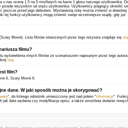
a u nas ocenę
1.5
na
5
możliwych na bazie
1
głosu naszego użytkownika. O
ży przede wszystkim od stażu użytkownika. Użytkownicy pragnący określić s
ć jeszcze przed jego debiutem. Wystawioną notę można zmienić w dowolnej 
ęki tej funkcji użytkownicy mogą zmienić swoje wcześniejsze osądy, gdy już
Scary Movie). Lista filmów stworzonych przez tego reżysera znajduje się
uta
nariusza filmu?
lu wyświetlenia innych filmów ze scenariuszem napisanym przez tego autora
iknij
utaj
.
est film?
vie 6, Scary Movie 6.
yjne dane. W jaki sposób można je skorygować?
rawkę
", do którego odnośnik umieszczony jest nad polem "
Informacje
". Funkc
ich jak data wydania czy modyfikacja opisu, a także umożliwia dodanie nowyc