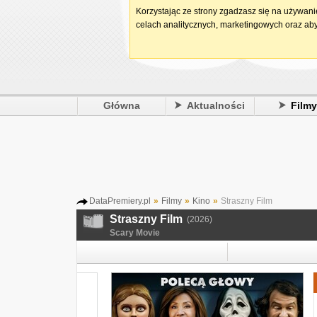
Korzystając ze strony zgadzasz się na używan
celach analitycznych, marketingowych oraz aby
Główna
Aktualności
Film
DataPremiery.pl
»
Filmy
»
Kino
»
Straszny Film
Straszny Film
(2026)
Scary Movie