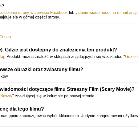
m?
polubienie strony w serwisie Facebook
lub
ysłanie wiadomości na e-mail zna
najduje się w górnej części strony.
Ceneo
.
). Gdzie jest dostępny do znalezienia ten produkt?
taj
. Produkt można znaleźć w sklepach znajdujących się w zakładce "
Gdzie 
wsze obrazki oraz zwiastuny filmu?
zków.
 wiadomości dotyczące filmu Straszny Film (Scary Movie)?
"
Newsy
" znajdującej się w kolumnie po prawej stronie.
nę dla tego filmu?
a następnie zapieczętować wybór kliknięciem. Jedynie zarejestrowani użytkow