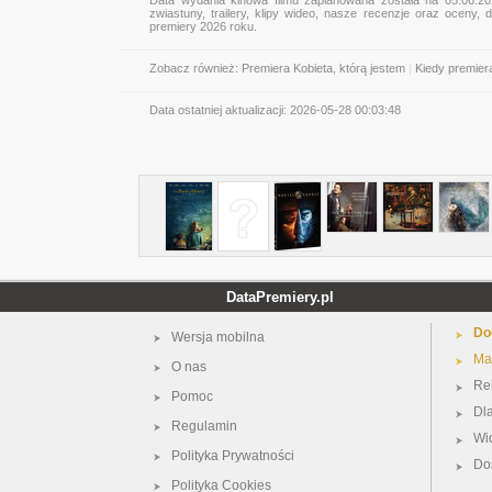
Data wydania kinowa filmu zaplanowana została na 05.06.2
zwiastuny, trailery, klipy wideo, nasze recenzje oraz oceny
premiery 2026 roku.
Zobacz również:
Premiera Kobieta, którą jestem
|
Kiedy premier
Data ostatniej aktualizacji:
2026-05-28 00:03:48
DataPremiery.pl
Do
Wersja mobilna
Ma
O nas
Re
Pomoc
Dl
Regulamin
Wi
Polityka Prywatności
Do
Polityka Cookies