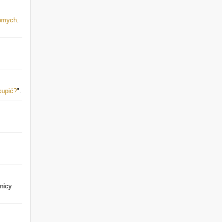
jomych
.
kupić?
".
nicy