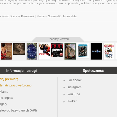
026. Pooglądaj
zwiastun
i przeczytaj naszą zapowiedź. Znajdziesz tutaj również galerię z
, dzięki czemu poznasz interesujące nowości oraz zapowiedzi, a także wszystkie nadcho
a Kena: Scars of Kosmora?
|
Phazm - Scornful Of Icons data
Recently Viewed
Informacje i usługi
Społeczność
daj premierę
Facebook
teriały prasowe/promo
Instagram
klama
YouTube
a sklepów
Twitter
dgety
stęp do bazy danych (API)