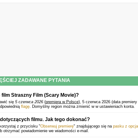
ĘŚCIEJ ZADAWANE PYTANIA
 film Straszny Film (Scary Movie)?
awić się
5 czerwca 2026
(
premiera w Polsce
), 5 czerwca 2026 (data premiery
odpowiednią
flagę
. Domyślny region można zmienić w w ustawieniach konta.
dotyczących filmu. Jak tego dokonać?
orzystaj z przycisku "
Obserwuj premierę
" znajdującego się na
pasku z opcj
ub otrzymać powiadomienie we wiadomości e-mail.