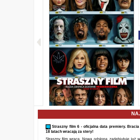
NA
Straszny film 6 - oficjalna data premiery. Brac
18 latach wracają za stery!
Straszny film wraca. Nowa odsłona zadebiutuje już 