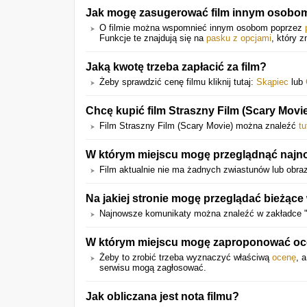
Jak mogę zasugerować film innym osobo
O filmie można wspomnieć innym osobom poprzez
Funkcje te znajdują się na
pasku z opcjami
, który z
Jaką kwotę trzeba zapłacić za film?
Żeby sprawdzić cenę filmu kliknij tutaj:
Skąpiec
lub
Chcę kupić film Straszny Film (Scary Movie
Film Straszny Film (Scary Movie) można znaleźć
tu
W którym miejscu mogę przeglądnąć najno
Film aktualnie nie ma żadnych zwiastunów lub obra
Na jakiej stronie mogę przeglądać bieżące
Najnowsze komunikaty można znaleźć w zakładce 
W którym miejscu mogę zaproponować oce
Żeby to zrobić trzeba wyznaczyć właściwą
ocenę
, 
serwisu mogą zagłosować.
Jak obliczana jest nota filmu?