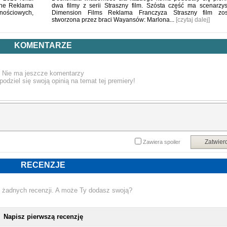
yjne Reklama
dwa filmy z serii Straszny film. Szósta część ma scenarzys
nościowych,
Dimension Films Reklama Franczyza Straszny film zos
stworzona przez braci Wayansów: Marlona...
[czytaj dalej]
KOMENTARZE
Nie ma jeszcze komentarzy
podziel się swoją opinią na temat tej premiery!
Zatwier
Zawiera spoiler
RECENZJE
 żadnych recenzji. A może Ty dodasz swoją?
Napisz pierwszą recenzję