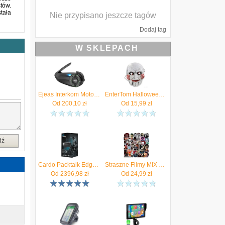
tów.
tała
Nie przypisano jeszcze tagów
Dodaj tag
W SKLEPACH
Ejeas Interkom Motocyklowy (Q8)
EnterTom Halloweenowa Maska Papierowa Jigsaw Z Filmu Piła Straszny Dodatek Do Zdjęć I Fotobudki
Od
200,10
zł
Od
15,99
zł
dź
Cardo Packtalk Edge Duo
Straszne Filmy MIX Horror Naklejki Wlepki Ozdobne Wodoodporne 50 szt 1778485550
Od
2396,98
zł
Od
24,99
zł