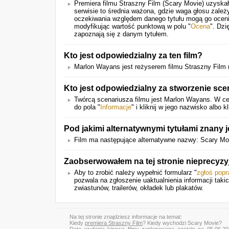
Premiera filmu
Straszny Film (Scary Movie)
uzyskał
serwisie to średnia ważona, gdzie waga głosu zale
oczekiwania względem danego tytułu mogą go oceni
modyfikując wartość punktową w polu "
Ocena
". Dzi
zapoznają się z danym tytułem.
Kto jest odpowiedzialny za ten film?
Marlon Wayans jest reżyserem filmu Straszny Film (
Kto jest odpowiedzialny za stworzenie sce
Twórcą scenariusza filmu jest Marlon Wayans. W ce
do pola "
Informacje
" i kliknij w jego nazwisko albo kl
Pod jakimi alternatywnymi tytułami znany j
Film ma następujące alternatywne nazwy: Scary Mo
Zaobserwowałem na tej stronie nieprecyz
Aby to zrobić należy wypełnić formularz "
zgłoś pop
pozwala na zgłoszenie uaktualnienia informacji tak
zwiastunów, trailerów, okładek lub plakatów.
Na tej stronie znajdziesz informacje na temat:
Kiedy
premiera Straszny Film
? Kiedy wychodzi Scary Movie?