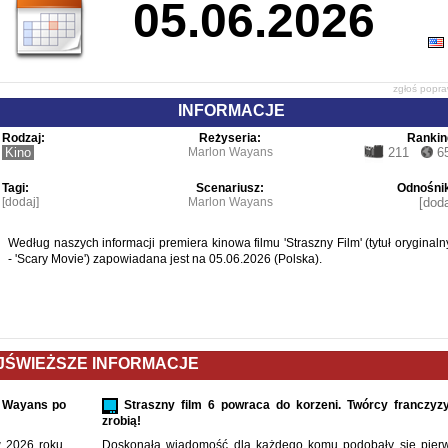
05.06.2026
zgłoś popr
INFORMACJE
Rodzaj:
Reżyseria:
Rankin
Kino
Marlon Wayans
211
6
Tagi:
Scenariusz:
Odnośnik
[dodaj]
Marlon Wayans
[doda
Według naszych informacji premiera kinowa filmu 'Straszny Film' (tytuł oryginaln
- 'Scary Movie') zapowiadana jest na 05.06.2026 (Polska).
JŚWIEŻSZE INFORMACJE
ia Wayans po
Straszny film 6 powraca do korzeni. Twórcy franczyz
zrobią!
w 2026 roku.
Doskonała wiadomość dla każdego komu podobały się pier