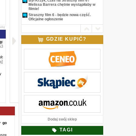
Był Krzyk, czas na Straszny film 6?
Melissa Barrera chętnie wystąpiłaby w
filmie!
Straszny film 6 - będzie nowa część.
Oficjalne ogłoszenie
awkę
GDZIE KUPIĆ?
g:
53
i:
j]
y
Dodaj swój sklep
y go
TAGI
wsze