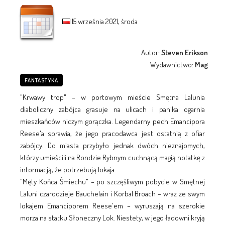
15 września 2021, środa
Autor:
Steven Erikson
Wydawnictwo:
Mag
FANTASTYKA
"Krwawy trop" – w portowym mieście Smętna Lalunia
diaboliczny zabójca grasuje na ulicach i panika ogarnia
mieszkańców niczym gorączka. Legendarny pech Emancipora
Reese'a sprawia, że jego pracodawca jest ostatnią z ofiar
zabójcy. Do miasta przybyło jednak dwóch nieznajomych,
którzy umieścili na Rondzie Rybnym cuchnącą magią notatkę z
informacją, że potrzebują lokaja.
"Męty Końca Śmiechu" – po szczęśliwym pobycie w Smętnej
Laluni czarodzieje Bauchelain i Korbal Broach – wraz ze swym
lokajem Emanciporem Reese'em – wyruszają na szerokie
morza na statku Słoneczny Lok. Niestety, w jego ładowni kryją