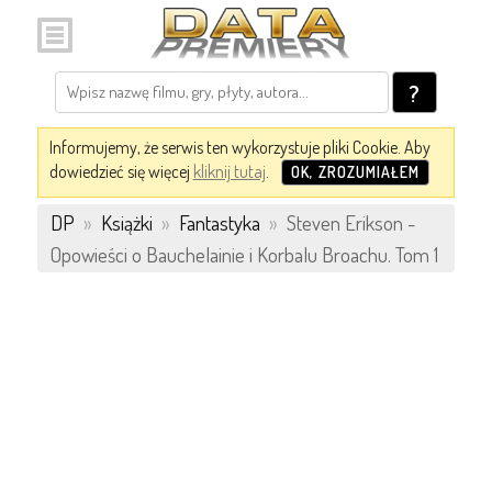
?
Informujemy, że serwis ten wykorzystuje pliki Cookie. Aby
dowiedzieć się więcej
kliknij tutaj
.
OK, ZROZUMIAŁEM
DP
»
Książki
»
Fantastyka
»
Steven Erikson -
Opowieści o Bauchelainie i Korbalu Broachu. Tom 1