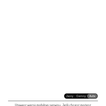
Jasny
Ciemny
Auto
Używasz wersji mobilnej serwisu. Jeśli chcesz możesz