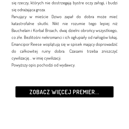
się rzeczy, których nie dostrzegają bystre oczy załogi, i budzi
się odrażająca groza.
Panujący w mieście Dziwo zapał do dobra może mieć
katastrofalne skutki. Nikt nie rozumie tego lepiej niż
Bauchelain i Korbal Broach, dwaj dzielni obrońcy wszystkiego,
co złe. Bezlitośni nekromanci i ich ogłupiały od nałogów lokaj,
Emancipor Reese woplątują się w spisek mający doprowadzić
do całkowitej ruiny dobra. Czasami trzeba zniszczyć
cywilizację... w imię cywilizacji.
Powyższy opis pochodzi od wydawcy.
ZOBACZ WIĘCEJ PREMIER...