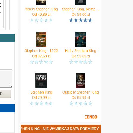
,
y
Misery Stephen King
Stephen King. Kompletny przewodnik po życiu..
,
Od
49,89
zł
Od
59,00
zł
ą
a
Stephen King - 1922
Holly Stephen King
r
Od
37,69
zł
Od
59,89
zł
y
o
a
i
.
Stephen King
Outsider Stephen King
dź
–
Od
79,99
zł
Od
65,99
zł
m
.
,
IĄŻKA STEPHEN KING - NIE WYMIĘKAJ DATA PREMIERY