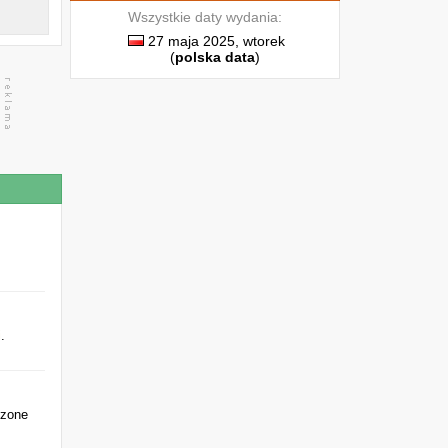
Wszystkie daty wydania:
27 maja 2025, wtorek
(
polska data
)
i
.
czone