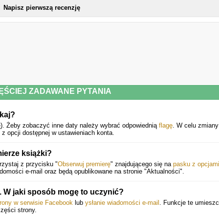
Napisz pierwszą recenzję
Powyższy opis pochodzi od wydawcy.
ĘŚCIEJ ZADAWANE PYTANIA
kaj?
e
).
Żeby zobaczyć inne daty należy wybrać odpowiednią
flagę
. W celu zmiany
z opcji dostępnej w ustawieniach konta.
ierze książki?
zystaj z przycisku "
Obserwuj premierę
" znajdującego się na
pasku z opcjam
mości e-mail oraz będą opublikowane na stronie "Aktualności".
 W jaki sposób mogę to uczynić?
trony w serwisie Facebook
lub
ysłanie wiadomości e-mail
. Funkcje te umiesz
części strony.