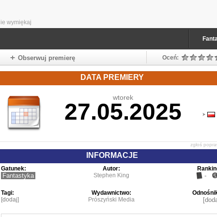
ie wymiękaj
Fant
Obserwuj premierę
Oceń:
DATA PREMIERY
wtorek
27.05.2025
zgłoś popr
INFORMACJE
Gatunek:
Autor:
Rankin
Fantastyka
Stephen King
-
Tagi:
Wydawnictwo:
Odnośnik
[dodaj]
Prószyński Media
[doda