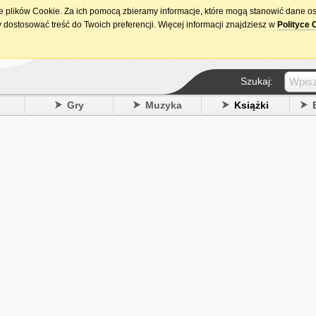
ie plików Cookie. Za ich pomocą zbieramy informacje, które mogą stanowić dane o
15. urodziny DataPremiery.pl
 dostosować treść do Twoich preferencji. Więcej informacji znajdziesz w
Polityce 
Szukaj:
y
Gry
Muzyka
Książki