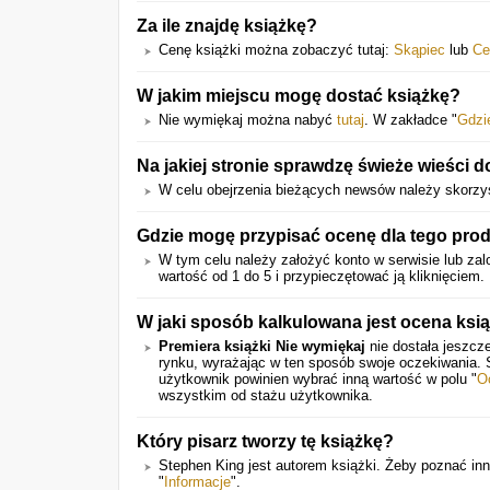
Za ile znajdę książkę?
Cenę książki można zobaczyć tutaj:
Skąpiec
lub
Ce
W jakim miejscu mogę dostać książkę?
Nie wymiękaj można nabyć
tutaj
. W zakładce "
Gdzi
Na jakiej stronie sprawdzę świeże wieści d
W celu obejrzenia bieżących newsów należy skorzy
Gdzie mogę przypisać ocenę dla tego pro
W tym celu należy założyć konto w serwisie lub zalo
wartość od 1 do 5 i przypieczętować ją kliknięciem.
W jaki sposób kalkulowana jest ocena ksią
Premiera książki Nie wymiękaj
nie dostała jeszcz
rynku, wyrażając w ten sposób swoje oczekiwania.
użytkownik powinien wybrać inną wartość w polu "
O
wszystkim od stażu użytkownika.
Który pisarz tworzy tę książkę?
Stephen King jest autorem książki. Żeby poznać inn
"
Informacje
".