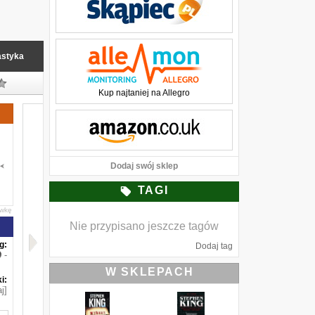
astyka
Kup najtaniej na Allegro
Dodaj swój sklep
TAGI
awkę
Nie przypisano jeszcze tagów
g:
Dodaj tag
-
W SKLEPACH
i:
j]