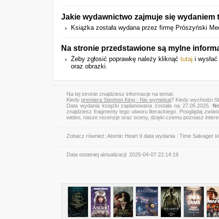
Jakie wydawnictwo zajmuje się wydaniem t
Książka została wydana przez firmę Prószyński Med
Na stronie przedstawione są mylne inform
Żeby zgłosić poprawkę należy kliknąć
tutaj
i wysłać
oraz obrazki.
Na tej stronie znajdziesz informacje na temat:
Kiedy
premiera Stephen King - Nie wymiękaj
? Kiedy wychodzi St
Data wydania książki zaplanowana została na 27.05.2025.
No
znajdziesz fragmenty tego utworu literackiego. Pooglądaj
zwias
wideo, nasze recenzje oraz oceny, dzięki czemu poznasz inter
Zobacz również:
Atomic Heart II data wydania
|
Time Salvager k
Data ostatniej aktualizacji:
2025-04-07 22:14:19