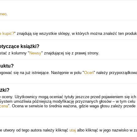
neo
.
e kupić?
" znajdują się wszystkie sklepy, w których można znaleźć ten produk
otyczące książki?
stać z kolumny "
Newsy
" znajdującej się z prawej strony.
duktu?
gować się na już istniejące. Następnie w polu "
Oceń
" należy przyporządkow
żki?
e oceny. Użytkownicy mogą oceniać tytuły jeszcze przed pojawieniem się ich
 System umożliwia późniejszą modyfikację przyznanych głosów – w tym celu
cena
". Ocena w serwisie to średnia ważona, gdzie waga głosu zależy przede
e utwory od tego autora należy kliknąć
utaj
albo kliknąć w jego nazwisko w z