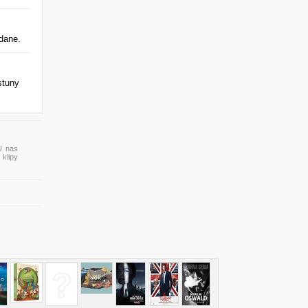
ydane.
stuny
U nas
 klipy