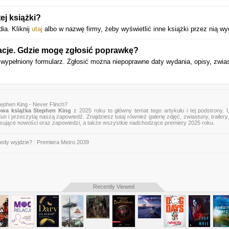
ej książki?
ia. Kliknij
utaj
albo w nazwę firmy, żeby wyświetlić inne książki przez nią w
acje. Gdzie mogę zgłosić poprawkę?
 wypełniony formularz. Zgłosić można niepoprawne daty wydania, opisy, zwia
ephen King - Never Flinch?
wa książka Stephen King
z 2025 roku to główny temat tego artykułu i tej podstrony. 
tun
i przeczytaj naszą zapowiedź. Znajdziesz tutaj również galerię zdjęć, zwiastuny, trailery,
esujące nowości oraz zapowiedzi, a także wszystkie nadchodzące premiery 2025 roku.
iedy wyjdzie?
|
Premiera Metro 2039
Recently Viewed