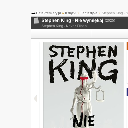
DataPremiery.pl
»
Książki
»
Fantastyka
»
Stephen King - N
Stephen King - Nie wymiękaj
(2025)
Stephen King - Never Flinch