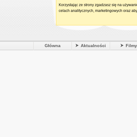
Korzystając ze strony zgadzasz się na używan
celach analitycznych, marketingowych oraz aby
Główna
Aktualności
Film