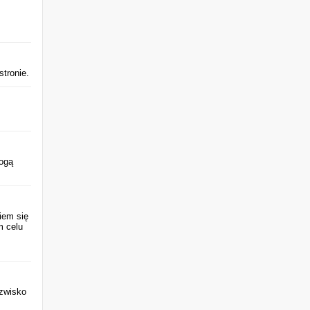
stronie.
mogą
iem się
m celu
azwisko