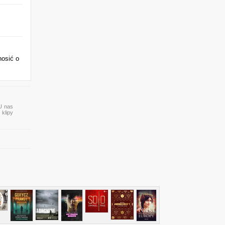
nosić o
 U nas
 klipy