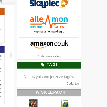
Kup najtaniej na Allegro
awkę
g:
Dodaj swój sklep
-
TAGI
i:
j]
Nie przypisano jeszcze tagów
z
Dodaj tag
w
ż
W SKLEPACH
y
e
.
ł