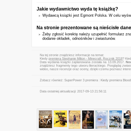
Jakie wydawnictwo wyda tę książkę?
Wydawcą książki jest Egmont Polska. W celu wyświet
Na stronie prezentowane są nieścisłe dan
Żeby zgłosić korektę należy uzupełnić formularz zn
dodanie okładek, odnośników i zwiastunów.
Na tej stronie znajdziesz informacje na temat:
Kiedy
premiera Stephanie Milton - Minecraft. Rocznik 2018
? Kie
Data wydania książki zaplanowana została na 13.09.2017.
Now
znajdziesz fragmenty tego utworu literackiego. Pooglądaj
zwias
wideo, nasze recenzje oraz oceny, dzięki czemu poznasz inter
Zobacz również:
SuperPower 3 premiera
|
Kiedy premiera Blood
Data ostatniej aktualizacji:
2017-09-13 21:56:11