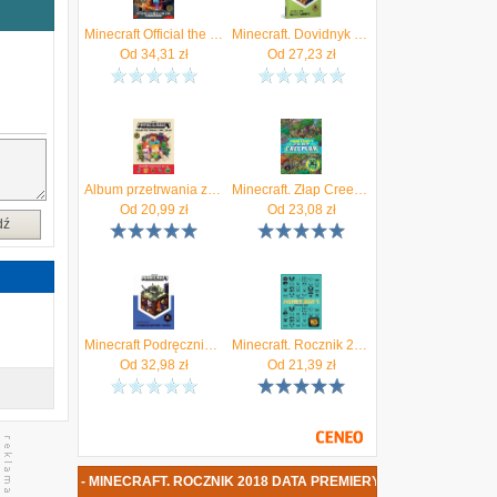
e
Minecraft Official the Nether and the End Sticker Book (Minecraft)
Minecraft. Dovidnyk Doslidnyka Mojang
Od
34,31
zł
Od
27,23
zł
Album przetrwania z naklejkami. Minecraft
Minecraft. Złap Creepera i inne Moby
Od
20,99
zł
Od
23,08
zł
dź
Minecraft Podręcznik podboju Netheru i Kresu
Minecraft. Rocznik 2020
Od
32,98
zł
Od
21,39
zł
E MILTON - MINECRAFT. ROCZNIK 2018 DATA PREMIERY