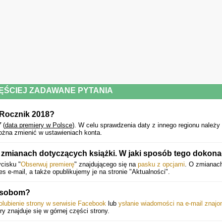
ĘŚCIEJ ZADAWANE PYTANIA
. Rocznik 2018?
7
(
data premiery w Polsce
).
W celu sprawdzenia daty z innego regionu należy
ożna zmienić w ustawieniach konta.
zmianach dotyczących książki. W jaki sposób tego dokon
cisku "
Obserwuj premierę
" znajdującego się na
pasku z opcjami
. O zmianac
e-mail, a także opublikujemy je na stronie "Aktualności".
osobom?
olubienie strony w serwisie Facebook
lub
ysłanie wiadomości na e-mail znaj
óry znajduje się w górnej części strony.