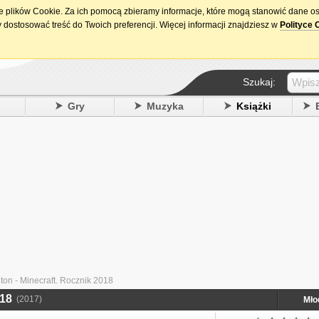
ie plików Cookie. Za ich pomocą zbieramy informacje, które mogą stanowić dane o
15. urodziny DataPremiery.pl
 dostosować treść do Twoich preferencji. Więcej informacji znajdziesz w
Polityce 
Szukaj:
y
Gry
Muzyka
Książki
ton - Minecraft. Rocznik 2018
018
(2017)
Mło