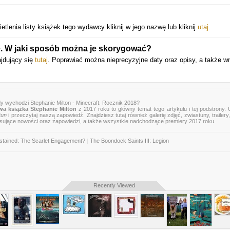
lenia listy książek tego wydawcy kliknij w jego nazwę lub kliknij
utaj
.
e. W jaki sposób można je skorygować?
ajdujący się
tutaj
. Poprawiać można nieprecyzyjne daty oraz opisy, a także w
dy wychodzi Stephanie Milton - Minecraft. Rocznik 2018?
a książka Stephanie Milton
z 2017 roku to główny temat tego artykułu i tej podstrony.
tun
i przeczytaj naszą zapowiedź. Znajdziesz tutaj również galerię zdjęć, zwiastuny, trailery,
esujące nowości oraz zapowiedzi, a także wszystkie nadchodzące premiery 2017 roku.
stained: The Scarlet Engagement?
|
The Boondock Saints III: Legion
Recently Viewed