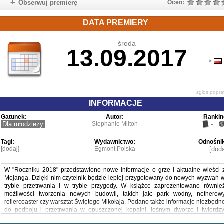
Obserwuj premierę
Oceń:
DATA PREMIERY
środa
13.09.2017
zgłoś popr
INFORMACJE
Gatunek:
Autor:
Rankin
Dla młodzieży
Stephanie Milton
-
Tagi:
Wydawnictwo:
Odnośnik
[dodaj]
Egmont Polska
[doda
W "Roczniku 2018" przedstawiono nowe informacje o grze i aktualne wieści 
Mojanga. Dzięki nim czytelnik będzie lepiej przygotowany do nowych wyzwań 
trybie przetrwania i w trybie przygody. W książce zaprezentowano równie
możliwości tworzenia nowych budowli, takich jak: park wodny, netherow
rollercoaster czy warsztat Świętego Mikołaja. Podano także informacje niezbędn
do podboju i przetrwania w opuszczonej kopalni, leśnym dworze i twierdzy
Zaprezentowano też bardzo ciekawy wywiad z Maksem Brooksem, który napisa