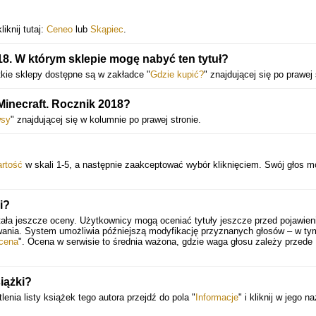
iknij tutaj:
Ceneo
lub
Skąpiec
.
18. W którym sklepie mogę nabyć ten tytuł?
kie sklepy dostępne są w zakładce "
Gdzie kupić?
" znajdującej się po prawej 
 Minecraft. Rocznik 2018?
sy
" znajdującej się w kolumnie po prawej stronie.
rtość
w skali 1-5, a następnie zaakceptować wybór kliknięciem. Swój głos 
i?
ała jeszcze oceny. Użytkownicy mogą oceniać tytuły jeszcze przed pojawien
wania. System umożliwia późniejszą modyfikację przyznanych głosów – w ty
cena
". Ocena w serwisie to średnia ważona, gdzie waga głosu zależy przede
iążki?
lenia listy książek tego autora przejdź do pola "
Informacje
" i kliknij w jego n