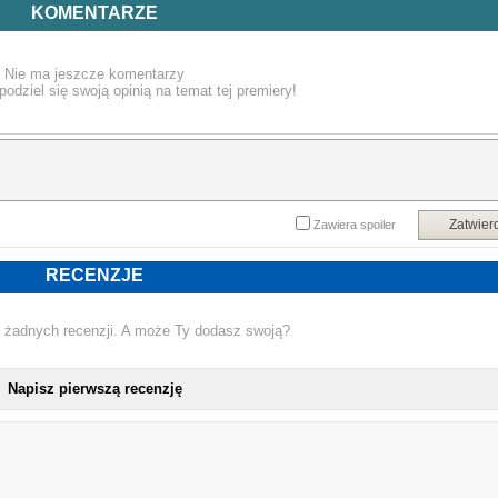
pierwszą oficjalną powieść osadzoną w świecie Minecrafta pt. "Minecraft. Th
KOMENTARZE
Island".
Nie ma jeszcze komentarzy
podziel się swoją opinią na temat tej premiery!
Zatwier
Zawiera spoiler
RECENZJE
 żadnych recenzji. A może Ty dodasz swoją?
Napisz pierwszą recenzję
NOWA KSIĄŻKA STEPHANI