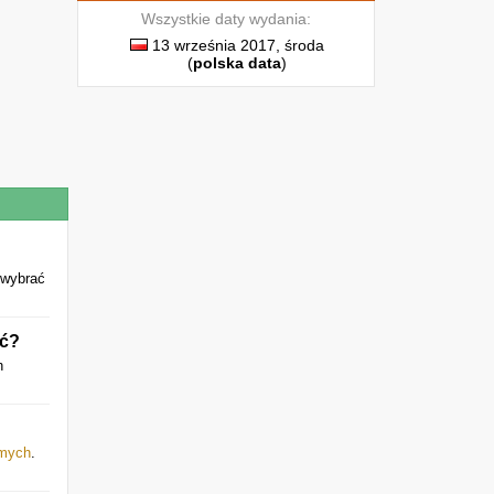
Wszystkie daty wydania:
13 września 2017, środa
(
polska data
)
 wybrać
ać?
h
omych
.