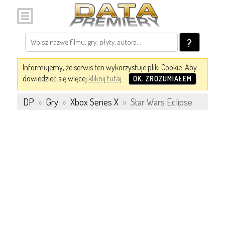
?
Informujemy, że serwis ten wykorzystuje pliki Cookie. Aby
dowiedzieć się więcej
kliknij tutaj
.
OK, ZROZUMIAŁEM
DP
»
Gry
»
Xbox Series X
»
Star Wars Eclipse