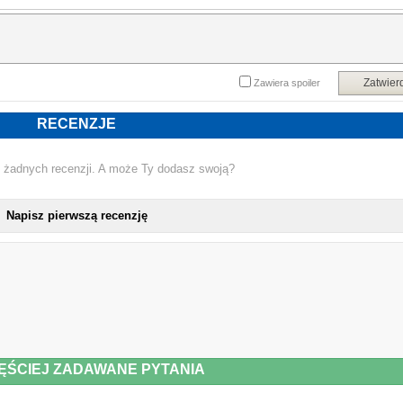
żywieniowe dostosowane do każdego etapu treningu i regeneracji. Autork
poświęciła osobne rozdziały kwestiom związanym ze zmianami, jakie zachodz
w ciele kobiety w czasie ciąży i w okresie menopauzy.
Bez względu na to, jaki rodzaj aktywności uprawiasz – bieganie, kolarstwo, sport
terenowe, triathlon – ta książka jest dla ciebie, jeśli chcesz, by twoje ciało był
zdrowsze i sprawniejsze.
Zatwier
Zawiera spoiler
"Dzięki dr Sims wiemy zdecydowanie więcej o tym, jak kobiece ciało funkcjonuj
podczas aktywności fizycznej. Książka Lwice trenują inaczej z pewności
pomoże kobietom uprawiającym sport na całym świecie poprawić nie tylk
RECENZJE
szybkość i siłę, lecz także stan zdrowia. To prawdziwy przełom, który zmieni
zasady gry!"
Juliet Starrett i Kelly Starrett, autorzy bestsellerowych poradników
 żadnych recenzji. A może Ty dodasz swoją?
współzałożyciele San Francisco CrossFit i MobilityWOD
Powyższy opis pochodzi od wydawcy.
Napisz pierwszą recenzję
ĘŚCIEJ ZADAWANE PYTANIA
NOWA KSIĄŻKA STACY T. SIMS - LWICE TRENUJĄ 