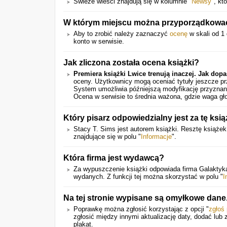
Świeże wieści znajdują się w kolumnie "
Newsy
", kt
W którym miejscu można przyporządkować 
Aby to zrobić należy zaznaczyć
ocenę
w skali od 1 
konto w serwisie.
Jak zliczona została ocena książki?
Premiera książki Lwice trenują inaczej. Jak dopa
oceny. Użytkownicy mogą oceniać tytuły jeszcze pr
System umożliwia późniejszą modyfikację przyznany
Ocena w serwisie to średnia ważona, gdzie waga gł
Który pisarz odpowiedzialny jest za tę ksi
Stacy T. Sims jest autorem książki. Resztę książe
znajdujące się w polu "
Informacje
".
Która firma jest wydawcą?
Za wypuszczenie książki odpowiada firma Galaktyka.
wydanych. Z funkcji tej można skorzystać w polu "
I
Na tej stronie wypisane są omyłkowe dan
Poprawkę można zgłosić korzystając z opcji "
zgłoś
zgłosić między innymi aktualizację daty, dodać lub 
plakat.