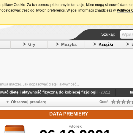
ie plików Cookie. Za ich pomocą zbieramy informacje, które mogą stanowić dane o
15. urodziny DataPremiery.pl
 dostosować treść do Twoich preferencji. Więcej informacji znajdziesz w
Polityce 
Szukaj:
y
Gry
Muzyka
Książki
renują inaczej. Jak dopasować dietę i aktywność...
ować dietę i aktywność fizyczną do kobiecej fizjologii
(2021)
I
Obserwuj premierę
Oceń:
DATA PREMIERY
wtorek