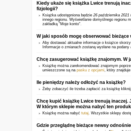
Kiedy ukaże się książka Lwice trenują ina
fizjologii?
Książka udostępniona będzie
26 października 2021
innego regionu. Wyświetlanie domyślnego regionu m
zakładką "Moje konto".
W jaki sposób mogę obserwować bieżące w
Aby dostawać aktualne informacje o książce skorzys
Informacje o zmianach zostaną wysłane na podany a
Chcę zasugerować książkę znajomym. W j
Książkę można zarekomendować znajomym poprz
umieszczone są na
pasku z opcjami
, który znajduje
Ile pieniędzy należy odłożyć na książkę?
Żeby zobaczyć ile trzeba zapłacić za książkę kliknij
Chcę kupić książkę Lwice trenują inaczej. 
W którym sklepie można nabyć ten produk
Książkę można nabyć
tutaj
. Wszystkie sklepy dost
Gdzie przeglądnę bieżące newsy odnośnie