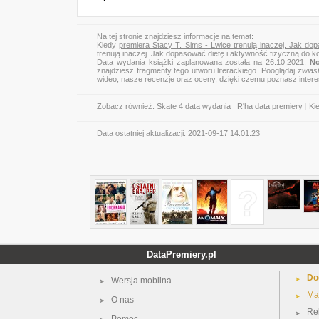
Na tej stronie znajdziesz informacje na temat:
Kiedy
premiera Stacy T. Sims - Lwice trenują inaczej. Jak dopa
trenują inaczej. Jak dopasować dietę i aktywność fizyczną do kobi
Data wydania książki zaplanowana została na 26.10.2021.
No
znajdziesz fragmenty tego utworu literackiego. Pooglądaj
zwias
wideo, nasze recenzje oraz oceny, dzięki czemu poznasz inter
Zobacz również:
Skate 4 data wydania
|
R'ha data premiery
|
Ki
Data ostatniej aktualizacji:
2021-09-17 14:01:23
DataPremiery.pl
Do
Wersja mobilna
Ma
O nas
Re