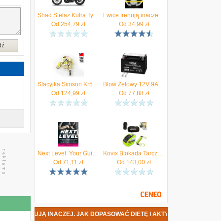
a
ą
Shad Stelaż Kufra Tył Ksht0St98Sr
Lwice trenują inaczej. Jak dopasować dietę i aktywność fizyczną do kobiecej fizjologii
Od
254,79
zł
Od
34,99
zł
y
o
dź
e
ą
o
ł
Stacyjka Simson Kr51 Schwalbe Taiwan Roy27240
Blow Żelowy 12V 9Ah Bezobsługowy Motocyklowy Skuter Motor Quad Atv
,
Od
124,99
zł
Od
77,88
zł
Next Level: Your Guide to Kicking Ass, Feelin...
Kovix Blokada Tarczy Hamulcowej Z Alarmem Kd6 Fluo
Od
71,11
zł
Od
143,00
zł
INACZEJ. JAK DOPASOWAĆ DIETĘ I AKTYWNOŚĆ FIZYCZNĄ DO KOBIECEJ FI