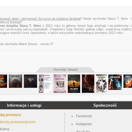
sować dietę i aktywność fizyczną do kobiecej fizjologii
? Kiedy wychodzi Stacy T. Sims - 
ecej fizjologii?
wa książka Stacy T. Sims
z 2021 roku to główny temat tego artykułu i tej podstrony. 
tun
i przeczytaj naszą zapowiedź. Znajdziesz tutaj również galerię zdjęć, zwiastuny, trailery,
esujące nowości oraz zapowiedzi, a także wszystkie nadchodzące premiery 2021 roku.
edy wychodzi Black Doves - sezon 2?
Recently Viewed
Informacje i usługi
Społeczność
daj premierę
Facebook
teriały prasowe/promo
Instagram
klama