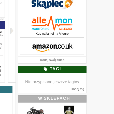
awkę
g:
Kup najtaniej na Allegro
-
i:
j]
Dodaj swój sklep
o
TAGI
j
a
,
Nie przypisano jeszcze tagów
.
ą
Dodaj tag
c
W SKLEPACH
,
j
a
y