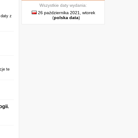
Wszystkie daty wydania:
26 października 2021, wtorek
 daty z
(
polska data
)
cje te
gii.