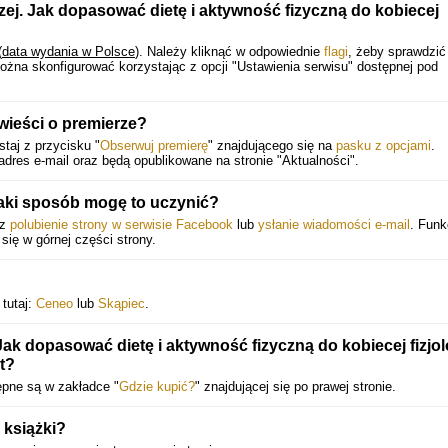
czej. Jak dopasować dietę i aktywność fizyczną do kobiecej
(
data wydania w Polsce
).
Należy kliknąć w odpowiednie
flagi
, żeby sprawdzić
ożna skonfigurować korzystając z opcji "Ustawienia serwisu" dostępnej pod
ieści o premierze?
taj z przycisku "
Obserwuj premierę
" znajdującego się na
pasku z opcjami
.
dres e-mail oraz będą opublikowane na stronie "Aktualności".
aki sposób mogę to uczynić?
ez
polubienie strony w serwisie Facebook
lub
ysłanie wiadomości e-mail
. Funk
 się w górnej części strony.
 tutaj:
Ceneo
lub
Skąpiec
.
Jak dopasować dietę i aktywność fizyczną do kobiecej fizjolo
t?
ępne są w zakładce "
Gdzie kupić?
" znajdującej się po prawej stronie.
 książki?