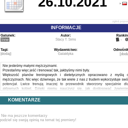
26.10.2021
zgłoś popr
INFORMACJE
Gatunek:
Autor:
Rankin
Inne
Stacy T. Sims
-
Tagi:
Wydawnictwo:
Odnośnik
[dodaj]
Galaktyka
[doda
Nie jesteśmy małymi mężczyznami.
Przestańmy więc jeść i trenować tak, jakbyśmy nimi były.
Większość planów treningowych i dietetycznych opracowano z myślą 
mężczyznach. Nic więc dziwnego, że tak wiele z nas z trudem wykorzystuje swó
potencjał. Lwice trenują inaczej to przewodnik stworzony specjalnie dl
aktywnych kobiet. Dzięki niemu nauczysz się, jak dostosować żywienie
nawadnianie i treningi tak, aby współdziałać z własną fizjologią. Doktor Stacy T
Sims, fizjolog wysiłku i dietetyk, podpowie ci, co zrobić, by zostać biohakerk
KOMENTARZE
własnego ciała i mieć jak najlepsze wyniki sportowe.
Z tą książką osiągniesz nowy poziom sprawności fizycznej, budują
beztłuszczową masę mięśniową tam, gdzie jej najbardziej potrzebujesz
Nie ma jeszcze komentarzy
wzmacniając kości oraz zwiększając swoją wytrzymałość i moc. Znajdziesz w nie
podziel się swoją opinią na temat tej premiery!
również plany posiłków opracowane pod kątem konkretnych celów, przepisy n
odżywcze dania, wspomagające optymalizację składu ciała oraz porad