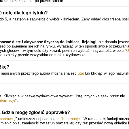
óra umieszczona jest po prawej stronie.
notę dla tego tytułu?
do 5, a następnie zatwierdzić wybór kliknięciem. Żeby oddać głos trzeba pos
sować dietę i aktywność fizyczną do kobiecej fizjologii
nie dostała jeszc
zed pojawieniem się ich na rynku, wyrażając w ten sposób swoje oczekiwania
ch głosów – w tym celu użytkownik powinien wybrać inną wartość w polu "
O
osu zależy przede wszystkim od stażu użytkownika.
ążkę?
k napisanych przez tego autora można znaleźć
utaj
lub kliknąć w jego nazwis
 Kliknięcie w nazwę wydawnictwa wyświetli listę innych książek przez nie
nformacje
".
e. Gdzie mogę zgłosić poprawkę?
 poprawkę
" umieszczonej nad polem "
Informacje
". W ramach tej funkcji możn
zmienić opis, zamieścić zwiastun oraz trailer, czy też przesłać nową okładkę 