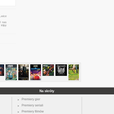
Lwice
U nas
 klipy
Na skróty
Premiery gier
Premiery seriali
Premiery filmów