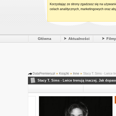
Korzystając ze strony zgadzasz się na używan
celach analitycznych, marketingowych oraz aby
Główna
Aktualności
Film
DataPremiery.pl
»
Książki
»
Inne
»
Stacy T. Sims - Lwice t
Stacy T. Sims - Lwice trenują inaczej. Jak dopas