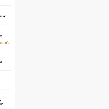
iadać
ze
.
cena
".
ko
a
lub