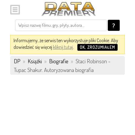
?
Informujemy, że serwis ten wykorzystuje pliki Cookie. Aby
dowiedzieć się więcej
kliknij tutaj
.
OK, ZROZUMIAŁEM
DP
»
Książki
»
Biografie
»
Staci Robinson -
Tupac Shakur. Autoryzowana biografia