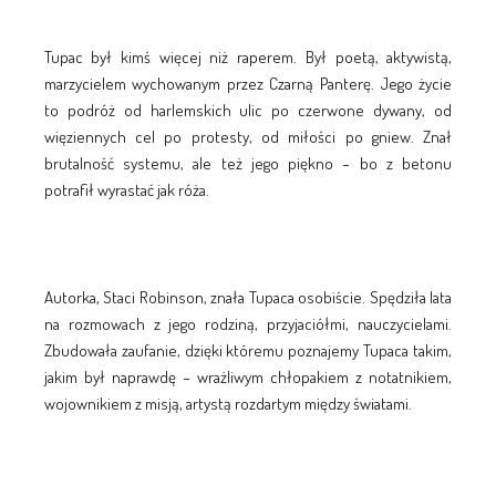
Tupac był kimś więcej niż raperem. Był poetą, aktywistą,
marzycielem wychowanym przez Czarną Panterę. Jego życie
to podróż od harlemskich ulic po czerwone dywany, od
więziennych cel po protesty, od miłości po gniew. Znał
brutalność systemu, ale też jego piękno – bo z betonu
potrafił wyrastać jak róża.
Autorka, Staci Robinson, znała Tupaca osobiście. Spędziła lata
na rozmowach z jego rodziną, przyjaciółmi, nauczycielami.
Zbudowała zaufanie, dzięki któremu poznajemy Tupaca takim,
jakim był naprawdę – wrażliwym chłopakiem z notatnikiem,
wojownikiem z misją, artystą rozdartym między światami.