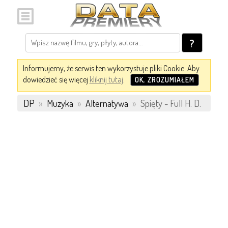
?
Informujemy, że serwis ten wykorzystuje pliki Cookie. Aby
dowiedzieć się więcej
kliknij tutaj
.
OK, ZROZUMIAŁEM
DP
»
Muzyka
»
Alternatywa
»
Spięty - Full H. D.