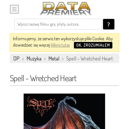
?
Informujemy, że serwis ten wykorzystuje pliki Cookie. Aby
dowiedzieć się więcej
kliknij tutaj
.
OK, ZROZUMIAŁEM
DP
»
Muzyka
»
Metal
»
Spell - Wretched Heart
Spell - Wretched Heart