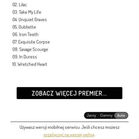
02. Lilac
03. Take My Life
04. Unquiet Graves
05. Oubliette
06. Iron Teeth
07. Exquisite Corpse
08. Savage Scourge
09. In Duress
10. Wretched Heart
ZOBACZ WIĘCEJ PREMIER...
Jasny
Ciemny
Auto
Używasz wersji mobilnej serwisu. Jeśli chcesz możesz
przełączyć na wersję pełną
.