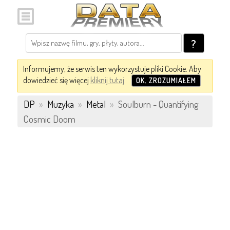
?
Informujemy, że serwis ten wykorzystuje pliki Cookie. Aby
dowiedzieć się więcej
kliknij tutaj
.
OK, ZROZUMIAŁEM
DP
»
Muzyka
»
Metal
»
Soulburn - Quantifying
Cosmic Doom