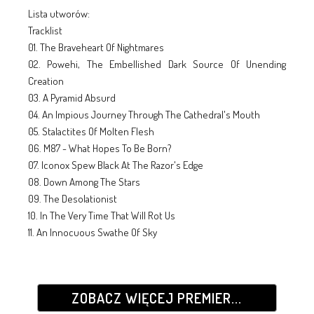
Lista utworów:
Tracklist
01. The Braveheart Of Nightmares
02. Powehi, The Embellished Dark Source Of Unending
Creation
03. A Pyramid Absurd
04. An Impious Journey Through The Cathedral's Mouth
05. Stalactites Of Molten Flesh
06. M87 - What Hopes To Be Born?
07. Iconox Spew Black At The Razor's Edge
08. Down Among The Stars
09. The Desolationist
10. In The Very Time That Will Rot Us
11. An Innocuous Swathe Of Sky
ZOBACZ WIĘCEJ PREMIER...