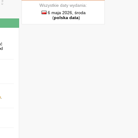
Wszystkie daty wydania:
6 maja 2026, środa
(
polska data
)
ać
od
h
.