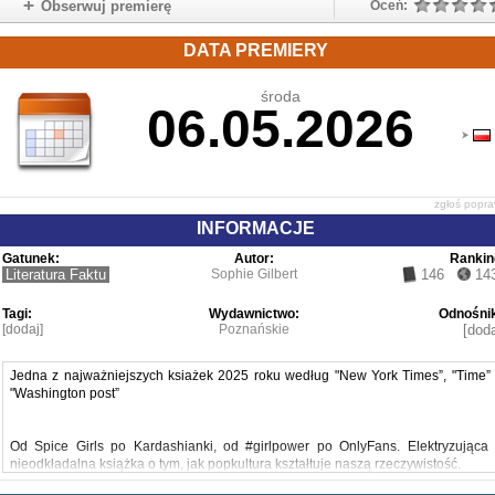
Obserwuj premierę
Oceń:
DATA PREMIERY
środa
06.05.2026
zgłoś popr
INFORMACJE
Gatunek:
Autor:
Rankin
Literatura Faktu
Sophie Gilbert
146
14
Tagi:
Wydawnictwo:
Odnośnik
[dodaj]
Poznańskie
[doda
Jedna z najważniejszych ksiażek 2025 roku według "New York Times”, "Time” 
"Washington post”
Od Spice Girls po Kardashianki, od #girlpower po OnlyFans. Elektryzująca 
nieodkładalna książka o tym, jak popkultura kształtuje naszą rzeczywistość.