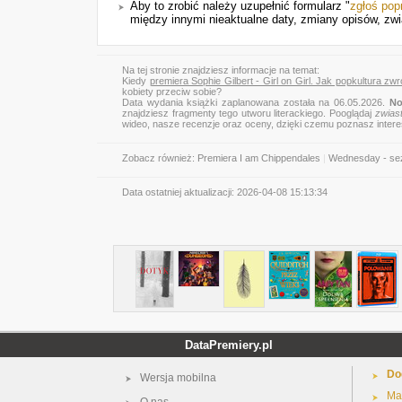
Aby to zrobić należy uzupełnić formularz "
zgłoś pop
między innymi nieaktualne daty, zmiany opisów, zwi
Na tej stronie znajdziesz informacje na temat:
Kiedy
premiera Sophie Gilbert - Girl on Girl. Jak popkultura zwr
kobiety przeciw sobie?
Data wydania książki zaplanowana została na 06.05.2026.
No
znajdziesz fragmenty tego utworu literackiego. Pooglądaj
zwias
wideo, nasze recenzje oraz oceny, dzięki czemu poznasz inter
Zobacz również:
Premiera I am Chippendales
|
Wednesday - sez
Data ostatniej aktualizacji:
2026-04-08 15:13:34
DataPremiery.pl
Do
Wersja mobilna
Ma