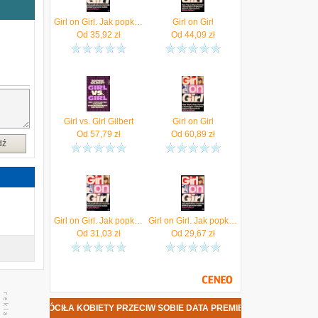
w
Girl on Girl. Jak popkultura zwróciła kobiety przeciw sobie
Girl on Girl
ą
Od
35,92
zł
Od
44,09
zł
m
i
a
e
c
m
Girl vs. Girl Gilbert
Girl on Girl
Od
57,79
zł
Od
60,89
zł
,
dź
Girl on Girl. Jak popkultura zwróciła kobiety przeciw sobie
Girl on Girl. Jak popkultura zwróciła kobiety przeciw sobie
Od
31,03
zł
Od
29,67
zł
 JAK POPKULTURA ZWRÓCIŁA KOBIETY PRZECIW SOBIE DATA PREMIERY