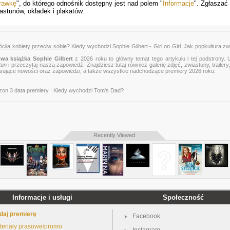
rawkę
", do którego odnośnik dostępny jest nad polem "
Informacje
". Zgłasza
astunów, okładek i plakatów.
óciła kobiety przeciw sobie
? Kiedy wychodzi Sophie Gilbert - Girl on Girl. Jak popkultura zw
wa książka Sophie Gilbert
z 2026 roku to główny temat tego artykułu i tej podstrony.
tun
i przeczytaj naszą zapowiedź. Znajdziesz tutaj również galerię zdjęć, zwiastuny, trailery,
esujące nowości oraz zapowiedzi, a także wszystkie nadchodzące premiery 2026 roku.
on 3 data premiery
|
Kiedy wychodzi Tom's Dad?
Recently Viewed
Informacje i usługi
Społeczność
daj premierę
Facebook
teriały prasowe/promo