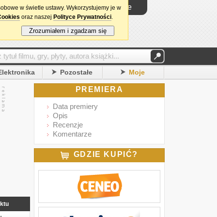
Logowanie
sobowe w świetle ustawy. Wykorzystujemy je w
Cookies
oraz naszej
Polityce Prywatności
.
Zrozumiałem i zgadzam się
Elektronika
Pozostałe
Moje
PREMIERA
Data premiery
Opis
Recenzje
Komentarze
GDZIE KUPIĆ?
ktu