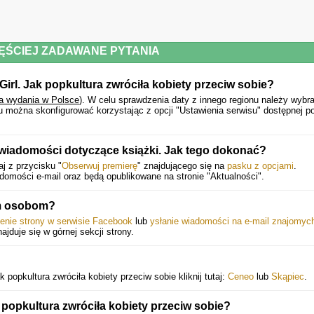
ĘŚCIEJ ZADAWANE PYTANIA
 Girl. Jak popkultura zwróciła kobiety przeciw sobie?
a wydania w Polsce
).
W celu sprawdzenia daty z innego regionu należy wybr
u można skonfigurować korzystając z opcji "Ustawienia serwisu" dostępnej p
wiadomości dotyczące książki. Jak tego dokonać?
j z przycisku "
Obserwuj premierę
" znajdującego się na
pasku z opcjami
.
mości e-mail oraz będą opublikowane na stronie "Aktualności".
ym osobom?
ienie strony w serwisie Facebook
lub
ysłanie wiadomości na e-mail znajomyc
najduje się w górnej sekcji strony.
k popkultura zwróciła kobiety przeciw sobie kliknij tutaj:
Ceneo
lub
Skąpiec
.
 popkultura zwróciła kobiety przeciw sobie?