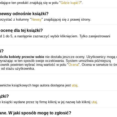
dające ten produkt znajdują się w polu "
Gdzie kupić?
".
 newsy odnośnie książki?
orzystać z kolumny "
Newsy
" znajdującej się z prawej strony.
cenę dla tej książki?
d 1 do 5, a następnie zaznaczyć wybór kliknięciem. Tylko zarejestrowani
i?
róciła kobiety przeciw sobie
nie dostała jeszcze oceny. Użytkownicy mogą 
 wyrażając w ten sposób swoje oczekiwania. System umożliwia późniejszą
ownik powinien wybrać inną wartość w polu "
Ocena
". Ocena w serwisie to śr
 od stażu użytkownika.
ydawnictw książkowych tego autora dostępna jest
utaj
.
ążki?
siążki wydane przez tę firmę kliknij w jej nazwę lub kliknij
utaj
.
ane. W jaki sposób mogę to zgłosić?