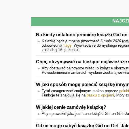
NAJCZ
Na kiedy ustalono premierę książki Girl on
Książkę będzie można przeczytać
6 maja 2026
(
dat
odpowiednią
flagę
. Wyświetlanie domyślnego region
zakładką "Moje konto".
Chcę otrzymywać na bieżąco najświeższe 
Aby dostawać najnowsze wieści o książce skorzysta
Powiadomienia o zmianach wysłane zostaną we wiado
W jaki sposób mogę polecić książkę inn
Tytuł zasugerować znajomym można poprzez
polub
Funkcje te znajdują się na
pasku z opcjami
, który z
W jakiej cenie zamówię książkę?
Aby sprawdzić jaka jest cena książki Girl on Girl. Ja
Gdzie mogę nabyć książkę Girl on Girl. Jak