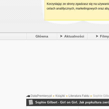
Korzystając ze strony zgadzasz się na używan
celach analitycznych, marketingowych oraz aby
Główna
Aktualności
Film
DataPremiery.pl
»
Książki
»
Literatura Faktu
»
Sophie Gilber
Sophie Gilbert - Girl on Girl. Jak popkultura zwr