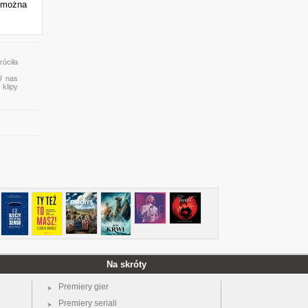
ć można
róciła
 U nas
 klipy
Na skróty
Premiery gier
Premiery seriali