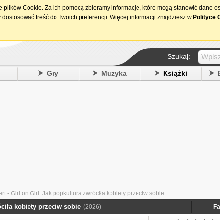
ie plików Cookie. Za ich pomocą zbieramy informacje, które mogą stanowić dane o
15. urodziny DataPremiery.pl
 dostosować treść do Twoich preferencji. Więcej informacji znajdziesz w
Polityce 
Szukaj:
y
Gry
Muzyka
Książki
t - Girl on Girl. Jak popkultura zwróciła kobiety przeciw sobie
óciła kobiety przeciw sobie
(2026)
Fa