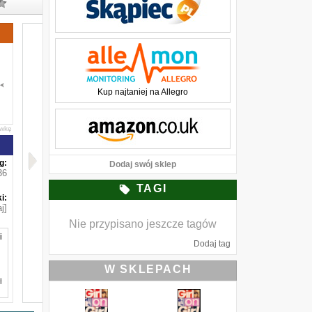
Kup najtaniej na Allegro
awkę
g:
Dodaj swój sklep
36
TAGI
i:
j]
Nie przypisano jeszcze tagów
i
Dodaj tag
W SKLEPACH
i