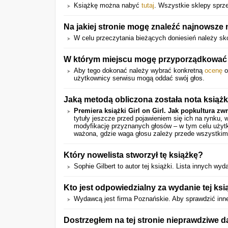
Książkę można nabyć
tutaj
. Wszystkie sklepy sprze
Na jakiej stronie mogę znaleźć najnowsze
W celu przeczytania bieżących doniesień należy sk
W którym miejscu mogę przyporządkować o
Aby tego dokonać należy wybrać konkretną
ocenę
o
użytkownicy serwisu mogą oddać swój głos.
Jaką metodą obliczona została nota książk
Premiera książki Girl on Girl. Jak popkultura zw
tytuły jeszcze przed pojawieniem się ich na rynku,
modyfikację przyznanych głosów – w tym celu użytk
ważona, gdzie waga głosu zależy przede wszystkim
Który nowelista stworzył tę książkę?
Sophie Gilbert to autor tej książki. Lista innych w
Kto jest odpowiedzialny za wydanie tej ksi
Wydawcą jest firma Poznańskie. Aby sprawdzić inne k
Dostrzegłem na tej stronie nieprawdziwe d