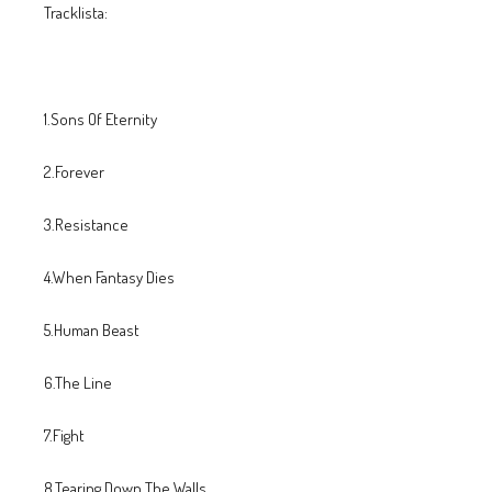
Tracklista:
1.Sons Of Eternity
2.Forever
3.Resistance
4.When Fantasy Dies
5.Human Beast
6.The Line
7.Fight
8.Tearing Down The Walls