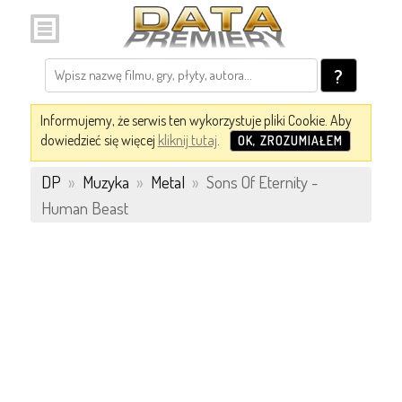
?
Informujemy, że serwis ten wykorzystuje pliki Cookie. Aby
dowiedzieć się więcej
kliknij tutaj
.
OK, ZROZUMIAŁEM
DP
»
Muzyka
»
Metal
»
Sons Of Eternity -
Human Beast