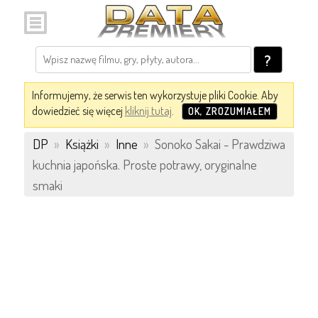
?
Informujemy, że serwis ten wykorzystuje pliki Cookie. Aby
dowiedzieć się więcej
kliknij tutaj
.
OK, ZROZUMIAŁEM
DP
»
Książki
»
Inne
»
Sonoko Sakai - Prawdziwa
kuchnia japońska. Proste potrawy, oryginalne
smaki