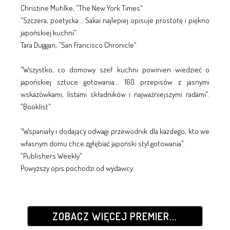
Christine Muhlke, "The New York Times"
"Szczera, poetycka... Sakai najlepiej opisuje prostotę i piękno
japońskiej kuchni".
Tara Duggan, "San Francisco Chronicle"
"Wszystko, co domowy szef kuchni powinien wiedzieć o
japońskiej sztuce gotowania... 160 przepisów z jasnymi
wskazówkami, listami składników i najważniejszymi radami".
"Booklist"
"Wspaniały i dodający odwagi przewodnik dla każdego, kto we
własnym domu chce zgłębiać japoński styl gotowania".
"Publishers Weekly"
Powyższy opis pochodzi od wydawcy.
ZOBACZ WIĘCEJ PREMIER...