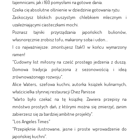
tajemnicami, jak i 160 pomysłami na gotowe dania.
Czeka cię absolutne olśnienie w dziedzinie gotowania ryżu.
Zaskoczysz bliskich puszystym chlebkiem mlecznym i
uzależniającymi ciasteczkami mochi.
Poznasz tajniki przyrządzania japońskich bulionów,
własnoręcznie zrobisz tofu, makarony soba i udon...
I co najważniejsze: zmontujesz (tak!) w końcu wymarzony
ramen!
"Cudowny list miłosny na cześć prostego jedzenia z duszą.
Domowa tradycja połączona z sezonowością i ideą
zrównoważonego rozwoju".
Alice Waters, szefowa kuchni, autorka książek kulinarnych,
właścicielka słynnej restauracji Chez Panisse
"Warto było czekać na tę książkę. Zawiera przepisy na
mnóstwo prostych dań, z którymi można się zmierzyć, zanim
zabierzesz się za bardziej ambitne projekty".
"Los Angeles Times"
"Przepięknie ilustrowane, jasne i proste wprowadzenie do
japońskiej kuchni".