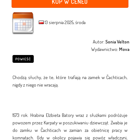
KUP W CENEO
13 sierpnia 2025, środa
Autor:
Sonia Velton
Wydawnictwo:
Mova
POWIEŚĆ
Chodzą słuchy, że te, które trafiają na zamek w Čachticach,
nigdy z niego nie wracają.
1573 rok. Hrabina Elżbieta Batory wraz z służkami podróżuje
powozem przez Karpaty w poszukiwaniu dziewcząt. Zwabia je
do zamku w Čachticach w zamian za obietnicę pracy w
komnatach. Gdy w okolicy pojawia się powóz władczyni,