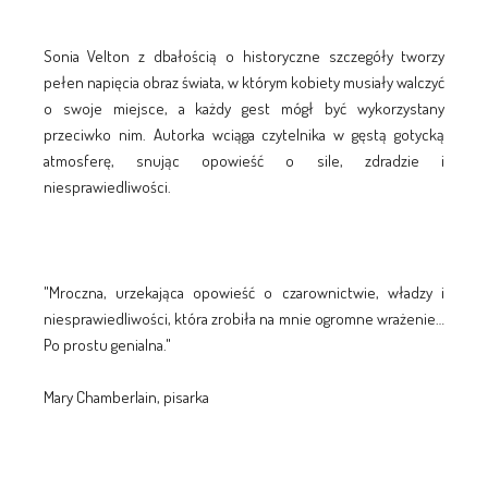
Sonia Velton z dbałością o historyczne szczegóły tworzy
pełen napięcia obraz świata, w którym kobiety musiały walczyć
o swoje miejsce, a każdy gest mógł być wykorzystany
przeciwko nim. Autorka wciąga czytelnika w gęstą gotycką
atmosferę, snując opowieść o sile, zdradzie i
niesprawiedliwości.
"Mroczna, urzekająca opowieść o czarownictwie, władzy i
niesprawiedliwości, która zrobiła na mnie ogromne wrażenie…
Po prostu genialna."
Mary Chamberlain, pisarka