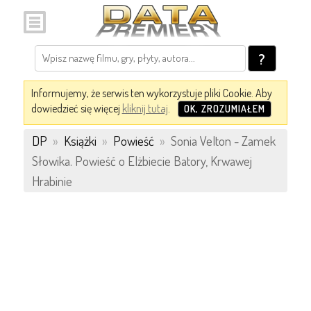
?
Informujemy, że serwis ten wykorzystuje pliki Cookie. Aby
dowiedzieć się więcej
kliknij tutaj
.
OK, ZROZUMIAŁEM
DP
»
Książki
»
Powieść
»
Sonia Velton - Zamek
Słowika. Powieść o Elżbiecie Batory, Krwawej
Hrabinie