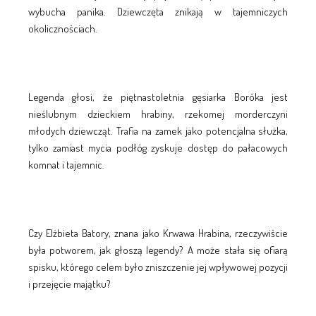
wybucha panika. Dziewczęta znikają w tajemniczych
okolicznościach.
Legenda głosi, że piętnastoletnia gęsiarka Boróka jest
nieślubnym dzieckiem hrabiny, rzekomej morderczyni
młodych dziewcząt. Trafia na zamek jako potencjalna służka,
tylko zamiast mycia podłóg zyskuje dostęp do pałacowych
komnat i tajemnic.
Czy Elżbieta Batory, znana jako Krwawa Hrabina, rzeczywiście
była potworem, jak głoszą legendy? A może stała się ofiarą
spisku, którego celem było zniszczenie jej wpływowej pozycji
i przejęcie majątku?