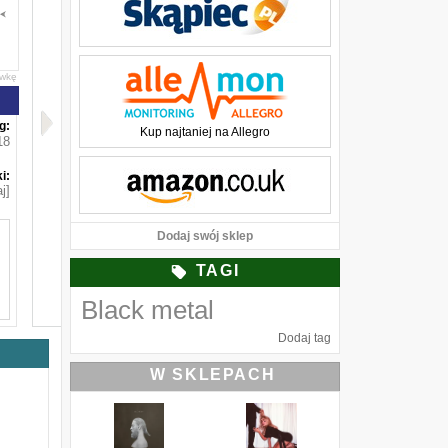
awkę
g:
Kup najtaniej na Allegro
18
i:
j]
Dodaj swój sklep
TAGI
Black metal
Dodaj tag
W SKLEPACH