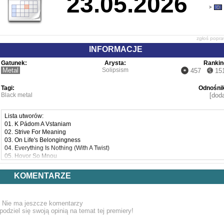
23.05.2026
zgłoś popr
INFORMACJE
Gatunek:
Arysta:
Rankin
Metal
Solipsism
457
15
Tagi:
Odnośnik
Black metal
[doda
Lista utworów:
01. K Pádom A Vstaniam
02. Strive For Meaning
03. On Life's Belongingness
04. Everything Is Nothing (With A Twist)
05. Hovor So Mnou
06. K Samému Sebe
07. V Podkroví Som Nasiel Lano
KOMENTARZE
08. On Facing Outwards
09. Gallowswaltz
Nie ma jeszcze komentarzy
podziel się swoją opinią na temat tej premiery!