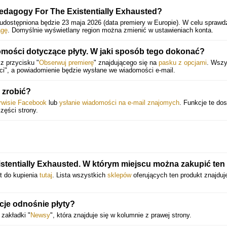
Pedagogy For The Existentially Exhausted?
udostępniona będzie 23 maja 2026 (data premiery w Europie).
W celu sprawd
agę
. Domyślnie wyświetlany region można zmienić w ustawieniach konta.
mości dotyczące płyty. W jaki sposób tego dokonać?
z przycisku "
Obserwuj premierę
" znajdującego się na
pasku z opcjami
. Wszy
ci", a powiadomienie będzie wysłane we wiadomości e-mail.
 zrobić?
erwisie Facebook
lub
ysłanie wiadomości na e-mail znajomych
. Funkcje te do
części strony.
.
tentially Exhausted. W którym miejscu można zakupić ten 
t do kupienia
tutaj
. Lista wszystkich
sklepów
oferujących ten produkt znajduj
acje odnośnie płyty?
zakładki "
Newsy
", która znajduje się w kolumnie z prawej strony.