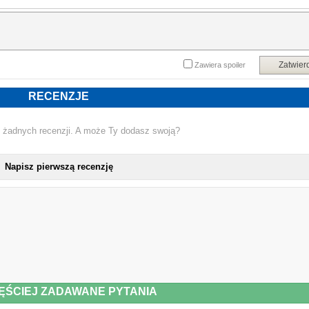
Zatwier
Zawiera spoiler
RECENZJE
 żadnych recenzji. A może Ty dodasz swoją?
Napisz pierwszą recenzję
ĘŚCIEJ ZADAWANE PYTANIA
NOWA PŁYTA SOLIPSISM - PEDAGO