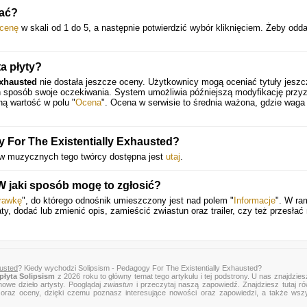
nać?
cenę
w skali od 1 do 5, a następnie potwierdzić wybór kliknięciem. Żeby odd
ta płyty?
Exhausted
nie dostała jeszcze oceny. Użytkownicy mogą oceniać tytuły jeszc
en sposób swoje oczekiwania. System umożliwia późniejszą modyfikację przy
ną wartość w polu "
Ocena
". Ocena w serwisie to średnia ważona, gdzie waga
For The Existentially Exhausted?
ctw muzycznych tego twórcy dostępna jest
utaj
.
W jaki sposób mogę to zgłosić?
rawkę
", do którego odnośnik umieszczony jest nad polem "
Informacje
". W ra
ty, dodać lub zmienić opis, zamieścić zwiastun oraz trailer, czy też przesłać
austed
? Kiedy wychodzi Solipsism - Pedagogy For The Existentially Exhausted?
płyta Solipsism
z 2026 roku to główny temat tego artykułu i tej podstrony. U nas znajdziesz
nowe dzieło artysty. Pooglądaj
zwiastun
i przeczytaj naszą zapowiedź. Znajdziesz tutaj r
zje oraz oceny, dzięki czemu poznasz interesujące nowości oraz zapowiedzi, a także wsz