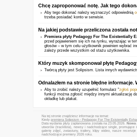
Chcę zaproponować notę. Jak tego doko
Aby tego dokonać należy wyznaczyć odpowiednią
o
trzeba posiadać konto w serwisie.
Na jakiej podstawie przeliczona została no
Premiera płyty Pedagogy For The Existentially 
przed pojawieniem się ich na rynku, wyrażając w t
głosów – w tym celu użytkownik powinien wybrać in
zależy przede wszystkim od stażu użytkownika.
Który muzyk skomponował płytę Pedagogy 
Twórcą płyty jest Solipsism. Lista innych wydawni
Odnalazłem na stronie błędne informacje. 
Aby to zrobić należy uzupełnić formularz "
zgłoś pop
funkcji można zgłosić między innymi aktualizację da
okładkę lub plakat.
Na tej stronie znajdziesz informacje na temat:
Kiedy
premiera Solipsism - Pedagogy For The Existentially Exh
Data wydania płyty zaplanowana została na 23.05.2026.
Nowa 
utworów (tracklista), newsy i nadchodzące single, promujące 
galerię zdjęć, zwiastuny, trailery, klipy wideo, nasze recen
nadchodzące premiery 2026 roku.