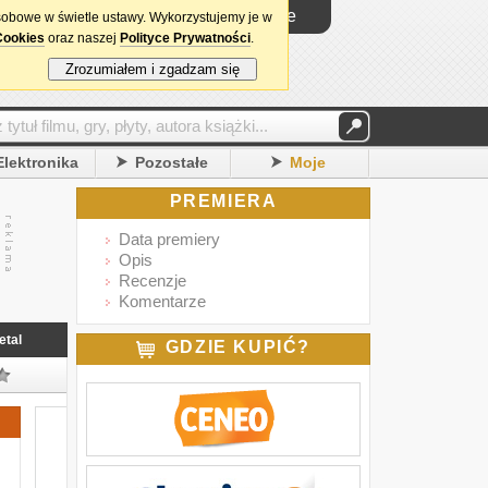
Logowanie
sobowe w świetle ustawy. Wykorzystujemy je w
Cookies
oraz naszej
Polityce Prywatności
.
Zrozumiałem i zgadzam się
Elektronika
Pozostałe
Moje
PREMIERA
Data premiery
Opis
Recenzje
Komentarze
etal
GDZIE KUPIĆ?