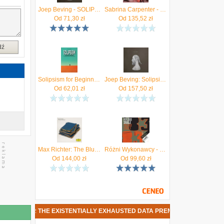
Joep Beving - SOLIPSISM
Sabrina Carpenter - Man's Best Friend (Winyl)
Od
71,30
zł
Od
135,52
zł
dź
Solipsism for Beginners
Joep Beving: Solipsism - Reissue 2026 (Winyl)
Od
62,01
zł
Od
157,50
zł
Max Richter: The Blue Notebooks [2xWinyl]
Różni Wykonawcy - Polskie single '83
Od
144,00
zł
Od
99,60
zł
GY FOR THE EXISTENTIALLY EXHAUSTED DATA PREMIERY