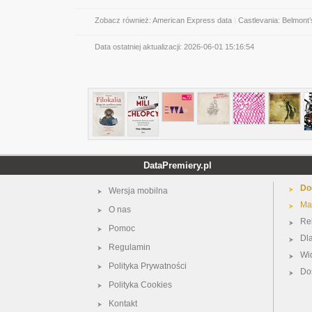
Zobacz również:
American Express data
|
Castlevania: Belmont
Data ostatniej aktualizacji:
2026-06-01 15:16:54
DataPremiery.pl
Do
Wersja mobilna
Ma
O nas
Re
Pomoc
Dl
Regulamin
Wi
Polityka Prywatności
Do
Polityka Cookies
Kontakt