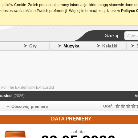
ie plików Cookie. Za ich pomocą zbieramy informacje, które mogą stanowić dane o
15. urodziny DataPremiery.pl
 dostosować treść do Twoich preferencji. Więcej informacji znajdziesz w
Polityce 
Szukaj:
y
Gry
Muzyka
Książki
For The Existentially Exhausted
austed
(2026)
M
Obserwuj premierę
Oceń:
DATA PREMIERY
sobota