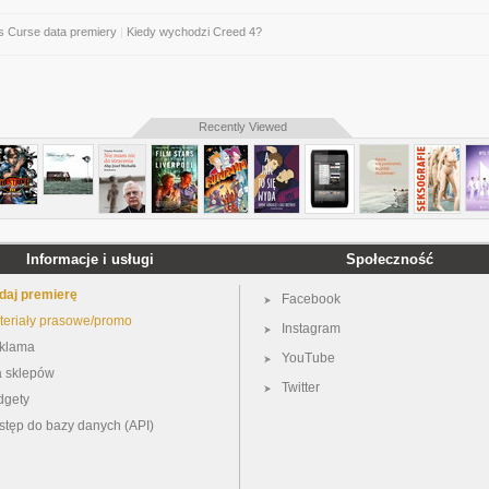
’s Curse data premiery
|
Kiedy wychodzi Creed 4?
Recently Viewed
Informacje i usługi
Społeczność
daj premierę
Facebook
teriały prasowe/promo
Instagram
klama
YouTube
a sklepów
Twitter
dgety
stęp do bazy danych (API)