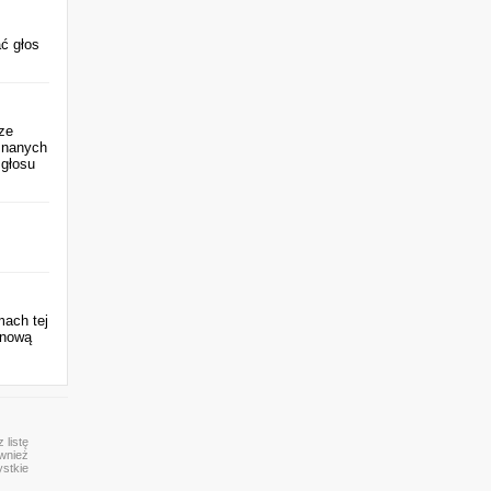
ać głos
ze
znanych
 głosu
mach tej
 nową
 listę
ównież
ystkie