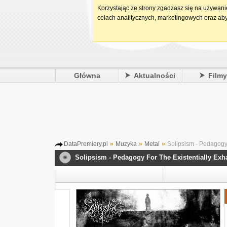
Korzystając ze strony zgadzasz się na używan
celach analitycznych, marketingowych oraz aby
Główna
Aktualności
Film
DataPremiery.pl
»
Muzyka
»
Metal
»
Solipsism - Pedagogy 
Solipsism - Pedagogy For The Existentially Exh