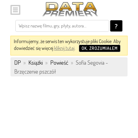
?
Informujemy, że serwis ten wykorzystuje pliki Cookie. Aby
dowiedzieć się więcej
kliknij tutaj
.
OK, ZROZUMIAŁEM
DP
»
Książki
»
Powieść
»
Sofía Segovia -
Brzęczenie pszczół