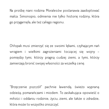
Na prośbę niani rodzina Moralesów postanawia zaadoptować
malca. Simonopio, odmienia nie tylko historię rodziny, która
go przygarnęła, ale też całego regionu.
Chłopak musi zmierzyć się ze swoimi lękami, czyhającym nań
wrogiem i wielkimi zagrożeniami toczącej się wojny –
pomiędzy tymi, którzy pragną cudzej ziemi, a tymi, którzy
zamierzają bronić swojej własności za wszelką cenę.
"Brzęczenie pszczół" pachnie lawendą, świeżo wypraną
odzieżą, pomarańczami i miodem. To zaskakująca opowieść o
miłości i oddaniu rodzinie, życiu, ziemi, ale także o zdradzie,
która może to wszystko zniszczyć.