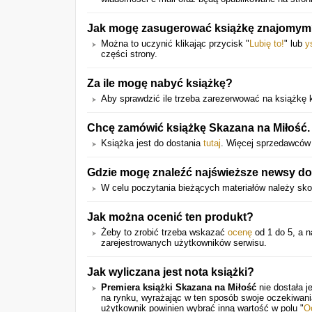
Jak mogę zasugerować książkę znajomy
Można to uczynić klikając przycisk "
Lubię to!
" lub
y
części strony.
Za ile mogę nabyć książkę?
Aby sprawdzić ile trzeba zarezerwować na książkę kl
Chcę zamówić książkę Skazana na Miłość. 
Książka jest do dostania
tutaj
. Więcej sprzedawców z
Gdzie mogę znaleźć najświeższe newsy do
W celu poczytania bieżących materiałów należy sko
Jak można ocenić ten produkt?
Żeby to zrobić trzeba wskazać
ocenę
od 1 do 5, a n
zarejestrowanych użytkowników serwisu.
Jak wyliczana jest nota książki?
Premiera książki Skazana na Miłość
nie dostała j
na rynku, wyrażając w ten sposób swoje oczekiwan
użytkownik powinien wybrać inną wartość w polu "
O