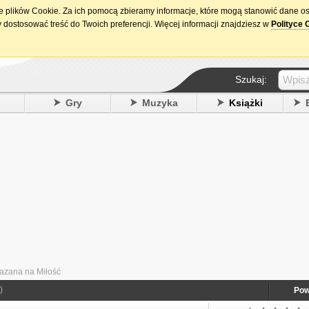
ie plików Cookie. Za ich pomocą zbieramy informacje, które mogą stanowić dane o
15. urodziny DataPremiery.pl
 dostosować treść do Twoich preferencji. Więcej informacji znajdziesz w
Polityce 
Szukaj:
y
Gry
Muzyka
Książki
azana na Miłość
)
Pow