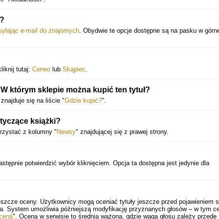
m?
syłając e-mail do znajomych
. Obydwie te opcje dostępne są na pasku w górne
iknij tutaj:
Ceneo
lub
Skąpiec
.
W którym sklepie można kupić ten tytuł?
najduje się na liście "
Gdzie kupić?
".
tyczące książki?
rzystać z kolumny "
Newsy
" znajdującej się z prawej strony.
astępnie potwierdzić wybór kliknięciem. Opcja ta dostępna jest jedynie dla
eszcze oceny. Użytkownicy mogą oceniać tytuły jeszcze przed pojawieniem s
ia. System umożliwia późniejszą modyfikację przyznanych głosów – w tym ce
cena
". Ocena w serwisie to średnia ważona, gdzie waga głosu zależy przede