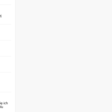
j
ię ich
lu