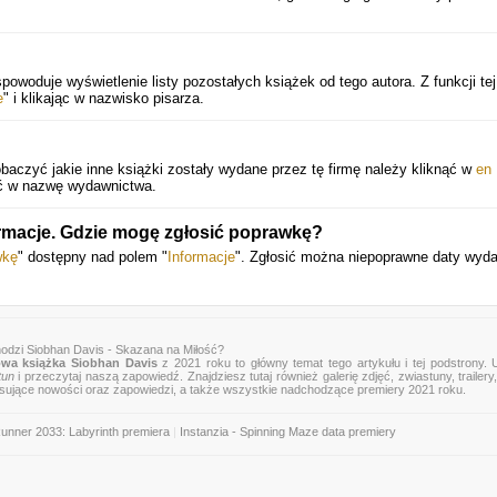
powoduje wyświetlenie listy pozostałych książek od tego autora. Z funkcji t
e
" i klikając w nazwisko pisarza.
czyć jakie inne książki zostały wydane przez tę firmę należy kliknąć w
en
nąć w nazwę wydawnictwa.
ormacje. Gdzie mogę zgłosić poprawkę?
wkę
" dostępny nad polem "
Informacje
". Zgłosić można niepoprawne daty wyda
odzi Siobhan Davis - Skazana na Miłość?
wa książka Siobhan Davis
z 2021 roku to główny temat tego artykułu i tej podstrony.
tun
i przeczytaj naszą zapowiedź. Znajdziesz tutaj również galerię zdjęć, zwiastuny, trailery,
esujące nowości oraz zapowiedzi, a także wszystkie nadchodzące premiery 2021 roku.
unner 2033: Labyrinth premiera
|
Instanzia - Spinning Maze data premiery