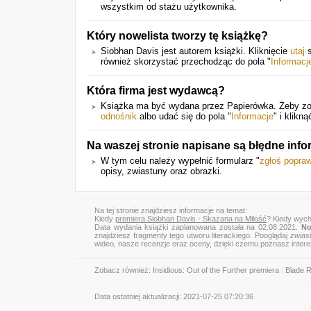
wszystkim od stażu użytkownika.
Który nowelista tworzy tę książkę?
Siobhan Davis jest autorem książki. Kliknięcie
utaj
s
również skorzystać przechodząc do pola "
Informacj
Która firma jest wydawcą?
Książka ma być wydana przez Papierówka. Żeby zoba
odnośnik
albo udać się do pola "
Informacje
" i klik
Na waszej stronie napisane są błędne inf
W tym celu należy wypełnić formularz "
zgłoś popra
opisy, zwiastuny oraz obrazki.
Na tej stronie znajdziesz informacje na temat:
Kiedy
premiera Siobhan Davis - Skazana na Miłość
? Kiedy wych
Data wydania książki zaplanowana została na 02.08.2021.
No
znajdziesz fragmenty tego utworu literackiego. Pooglądaj
zwias
wideo, nasze recenzje oraz oceny, dzięki czemu poznasz inter
Zobacz również:
Insidious: Out of the Further premiera
|
Blade R
Data ostatniej aktualizacji:
2021-07-25 07:20:36