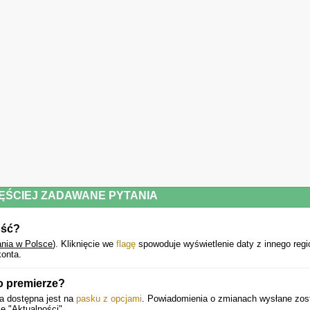
ĘŚCIEJ ZADAWANE PYTANIA
ość?
nia w Polsce
).
Kliknięcie we
flagę
spowoduje wyświetlenie daty z innego regi
onta.
o premierze?
ra dostępna jest na
pasku z opcjami
. Powiadomienia o zmianach wysłane zos
e "Aktualności".