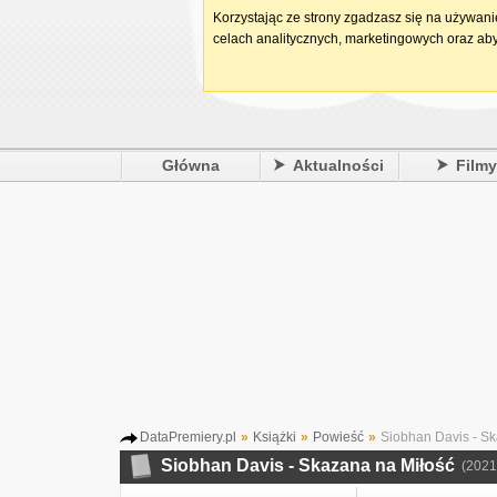
Korzystając ze strony zgadzasz się na używan
celach analitycznych, marketingowych oraz aby
Główna
Aktualności
Film
DataPremiery.pl
»
Książki
»
Powieść
»
Siobhan Davis - Sk
Siobhan Davis - Skazana na Miłość
(2021