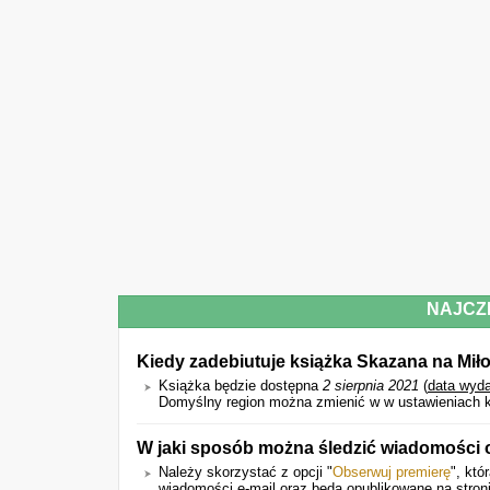
NAJCZ
Kiedy zadebiutuje książka Skazana na Mił
Książka będzie dostępna
2 sierpnia 2021
(
data wyda
Domyślny region można zmienić w w ustawieniach k
W jaki sposób można śledzić wiadomości 
Należy skorzystać z opcji "
Obserwuj premierę
", któ
wiadomości e-mail oraz będą opublikowane na stroni