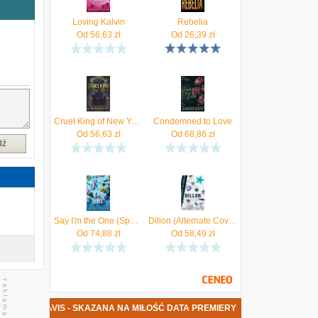
m
Loving Kalvin
Rebelia
i
Od
56,63
zł
Od
26,39
zł
i
ą
o
,
o
Cruel King of New York (The Accardi Twins Book 2) - Davis Siobhan
Condemned to Love
Od
56,63
zł
Od
68,86
zł
dź
Say I'm the One (Special Edition)
Dillon (Alternate Cover) Davis
Od
74,88
zł
Od
58,49
zł
SIOBHAN DAVIS - SKAZANA NA MIŁOŚĆ DATA PREMIERY