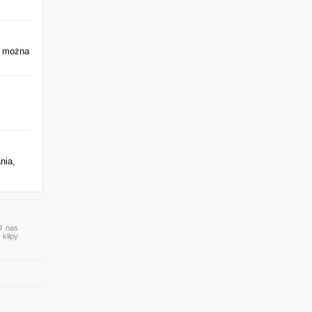
ej można
nia,
 U nas
 klipy