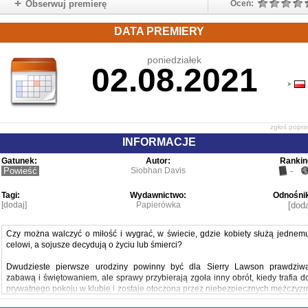
Obserwuj premierę
Oceń:
DATA PREMIERY
poniedziałek
02.08.2021
zgłoś popr
INFORMACJE
Gatunek:
Autor:
Rankin
Powieść
Siobhan Davis
-
Tagi:
Wydawnictwo:
Odnośnik
[dodaj]
Papierówka
[doda
Czy można walczyć o miłość i wygrać, w świecie, gdzie kobiety służą jednem
celowi, a sojusze decydują o życiu lub śmierci?
Dwudzieste pierwsze urodziny powinny być dla Sierry Lawson prawdziw
zabawą i świętowaniem, ale sprawy przybierają zgoła inny obrót, kiedy trafia d
prywatnego pokoju w klubie i zostaje otoczona przez niebezpiecznych mężczyzn
którzy zawsze dostają to, czego chcą. A chcą jej.