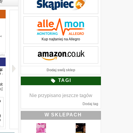
Kup najtaniej na Allegro
awkę
g:
Dodaj swój sklep
-
TAGI
i:
j]
Nie przypisano jeszcze tagów
u
Dodaj tag
W SKLEPACH
ą
o
,