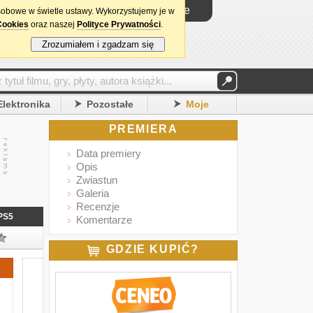
Logowanie
sobowe w świetle ustawy. Wykorzystujemy je w
Cookies
oraz naszej
Polityce Prywatności
.
Zrozumiałem i zgadzam się
Elektronika
Pozostałe
Moje
PREMIERA
Data premiery
Opis
Zwiastun
Galeria
Recenzje
PS5
Komentarze
GDZIE KUPIĆ?