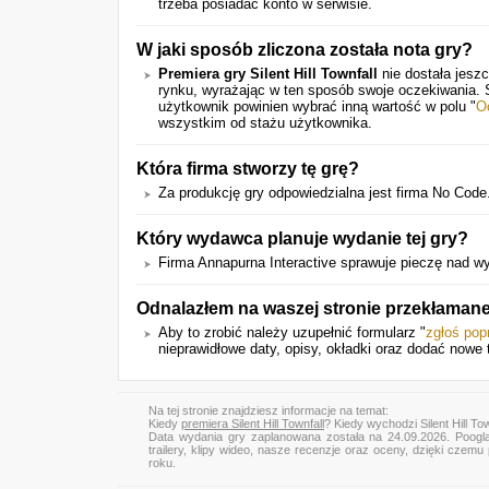
trzeba posiadać konto w serwisie.
W jaki sposób zliczona została nota gry?
Premiera gry Silent Hill Townfall
nie dostała jesz
rynku, wyrażając w ten sposób swoje oczekiwania.
użytkownik powinien wybrać inną wartość w polu "
O
wszystkim od stażu użytkownika.
Która firma stworzy tę grę?
Za produkcję gry odpowiedzialna jest firma No Code.
Który wydawca planuje wydanie tej gry?
Firma Annapurna Interactive sprawuje pieczę nad w
Odnalazłem na waszej stronie przekłamane
Aby to zrobić należy uzupełnić formularz "
zgłoś pop
nieprawidłowe daty, opisy, okładki oraz dodać nowe tr
Na tej stronie znajdziesz informacje na temat:
Kiedy
premiera Silent Hill Townfall
? Kiedy wychodzi Silent Hill Tow
Data wydania gry zaplanowana została na 24.09.2026. Poogl
trailery, klipy wideo, nasze recenzje oraz oceny, dzięki cze
roku.