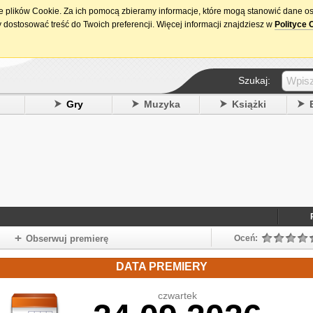
ie plików Cookie. Za ich pomocą zbieramy informacje, które mogą stanowić dane o
15. urodziny DataPremiery.pl
 dostosować treść do Twoich preferencji. Więcej informacji znajdziesz w
Polityce 
Szukaj:
y
Gry
Muzyka
Książki
l
Obserwuj premierę
Oceń:
DATA PREMIERY
czwartek