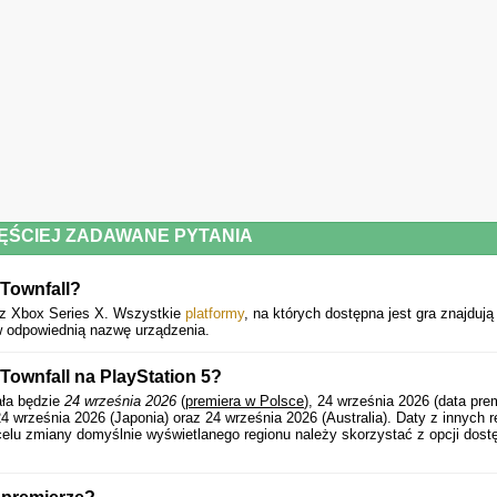
ĘŚCIEJ ZADAWANE PYTANIA
l Townfall?
az Xbox Series X. Wszystkie
platformy
, na których dostępna jest gra znajdują
 w odpowiednią nazwę urządzenia.
 Townfall na PlayStation 5?
ała będzie
24 września 2026
(
premiera w Polsce
), 24 września 2026 (data pre
4 września 2026 (Japonia) oraz 24 września 2026 (Australia).
Daty z innych 
celu zmiany domyślnie wyświetlanego regionu należy skorzystać z opcji dost