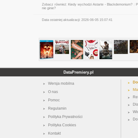
Zobacz również:
Kiedy wychodzi Astarte - Blackdemonium?
|
P
nie ginie?
Data ostatniej aktualizacji:
2026-06-05 15:07:41
DataPremiery.pl
Do
Wersja mobilna
Ma
O nas
Re
Pomoc
Dl
Regulamin
Wi
Polityka Prywatności
Do
Polityka Cookies
Kontakt