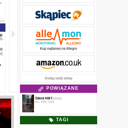
awkę
g:
86
Kup najtaniej na Allegro
i:
j]
a
Dodaj swój sklep
POWIĄZANE
Silent Hill f
(2025)
PC, PS5, XSX
TAGI