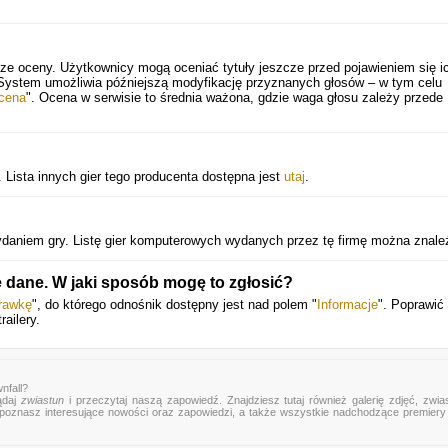
cze oceny. Użytkownicy mogą oceniać tytuły jeszcze przed pojawieniem się i
 System umożliwia późniejszą modyfikację przyznanych głosów – w tym celu
cena
". Ocena w serwisie to średnia ważona, gdzie waga głosu zależy przede
 Lista innych gier tego producenta dostępna jest
utaj
.
ydaniem gry. Listę gier komputerowych wydanych przez tę firmę można znal
 dane. W jaki sposób mogę to zgłosić?
rawkę
", do którego odnośnik dostępny jest nad polem "
Informacje
". Poprawi
ailery.
nfall?
ądaj
zwiastun
i przeczytaj naszą zapowiedź. Znajdziesz tutaj również galerię zdjęć, zwia
mu poznasz interesujące nowości oraz zapowiedzi, a także wszystkie nadchodzące premier