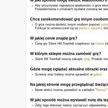
W jaki sposób mogę śledzić wiadomości o
Aby otrzymywać najnowsze wiadomości o grze skorz
Powiadomienia o zmianach wysłane zostaną we wiado
Chcę zarekomendować grę innym osobom.
O grze można donieść innym osobom poprzez
polu
Funkcje te umieszczone są na
pasku z opcjami
, kt
W jakiej cenie znajdę grę?
Cenę gry Silent Hill Townfall znajdziesz na
Ceneo
l
W którym sklepie można zamówić grę?
Silent Hill Townfall można zakupić
tutaj
. Produkt mo
Gdzie mogę oglądać aktualne obrazki oraz
Screeny oraz trailery można sprawdzić w
galerii
.
Na jakiej stronie mogę przeglądnąć bieżąc
Nowe wieści można sprawdzić w zakładce "
Newsy
"
W jaki sposób można wystawić notę dla te
Żeby tego dokonać należy zaznaczyć odpowiednią