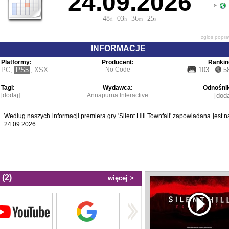
24.09.2026
48
03
36
24
d
h
m
s
zgłoś popr
INFORMACJE
Platformy:
Producent:
Rankin
PC
,
PS5
,
XSX
No Code
103
5
Tagi:
Wydawca:
Odnośnik
[dodaj]
Annapurna Interactive
[doda
Według naszych informacji premiera gry 'Silent Hill Townfall' zapowiadana jest n
24.09.2026.
(2)
więcej >