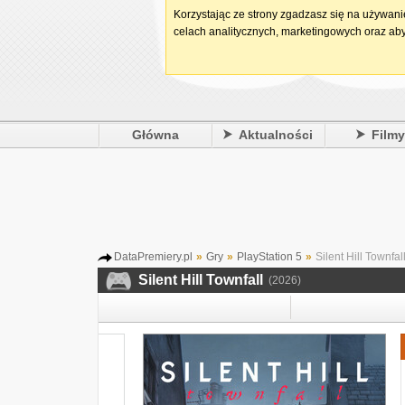
Korzystając ze strony zgadzasz się na używan
celach analitycznych, marketingowych oraz aby
Główna
Aktualności
Film
DataPremiery.pl
»
Gry
»
PlayStation 5
»
Silent Hill Townfal
Silent Hill Townfall
(2026)