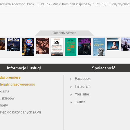
remiera Anderson .Paak - K-POPS! (Music from and inspired by K-POPS!)
|
Kiedy wychodz
Recently Viewed
Informacje i usługi
Społeczność
daj premierę
Facebook
teriały prasowe/promo
Instagram
klama
YouTube
a sklepów
Twitter
dgety
stęp do bazy danych (API)