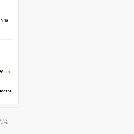
ch na
eźć
utaj
.
ć można
stuny,
y 2026