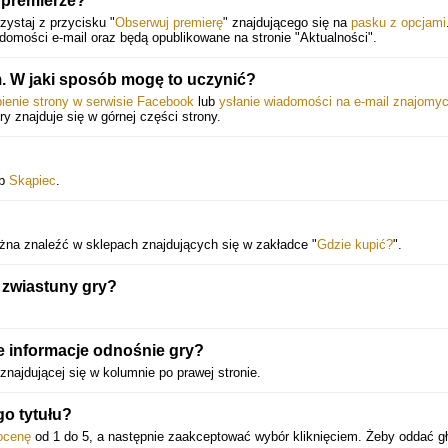
 premierze?
ystaj z przycisku "
Obserwuj premierę
" znajdującego się na
pasku z opcjami
mości e-mail oraz będą opublikowane na stronie "Aktualności".
 W jaki sposób mogę to uczynić?
bienie strony w serwisie Facebook
lub
ysłanie wiadomości na e-mail znajomy
óry znajduje się w górnej części strony.
ub
Skąpiec
.
żna znaleźć w sklepach znajdujących się w zakładce "
Gdzie kupić?
".
 zwiastuny gry?
e informacje odnośnie gry?
 znajdującej się w kolumnie po prawej stronie.
go tytułu?
ocenę
od 1 do 5, a następnie zaakceptować wybór kliknięciem. Żeby oddać g