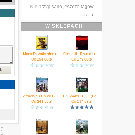
Nie przypisano jeszcze tagów
Dodaj tag
W SKLEPACH
Marvel’s Wolverine (Gra PS5)
Silent Hill Townfall (Gra PS5)
Od
294,00
zł
Od
179,00
zł
dź
Assassin's Creed Black Flag Resynced Launch Edition (Gra PS5)
EA Sports FC 26 (Gra PS5)
Od
244,55
zł
Od
134,53
zł