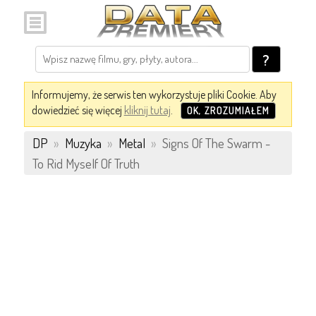
?
Informujemy, że serwis ten wykorzystuje pliki Cookie. Aby
dowiedzieć się więcej
kliknij tutaj
.
OK, ZROZUMIAŁEM
DP
»
Muzyka
»
Metal
»
Signs Of The Swarm -
To Rid Myself Of Truth