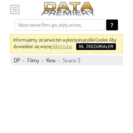
?
Informujemy, że serwis ten wykorzystuje pliki Cookie. Aby
dowiedzieć się więcej
kliknij tutaj
.
OK, ZROZUMIAŁEM
DP
»
Filmy
»
Kino
»
Sicario 3