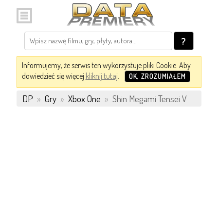
?
Informujemy, że serwis ten wykorzystuje pliki Cookie. Aby
dowiedzieć się więcej
kliknij tutaj
.
OK, ZROZUMIAŁEM
DP
»
Gry
»
Xbox One
»
Shin Megami Tensei V