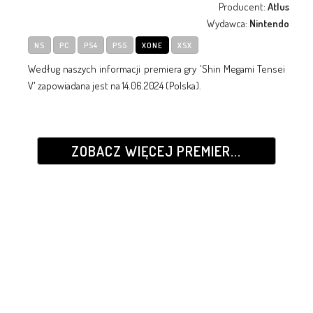
Producent:
Atlus
Wydawca:
Nintendo
NS
PC
PS4
PS5
XONE
XSX
Według naszych informacji premiera gry 'Shin Megami Tensei
V' zapowiadana jest na 14.06.2024 (Polska).
ZOBACZ WIĘCEJ PREMIER...